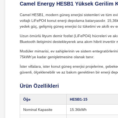
Camel Energy HESB1 Yüksek Gerilim K
Camel HESB1, modern güneş enerjisi sistemleri ve tüm evi
voltajlı LiFePO4 konut enerji depolama bataryasıdır. 15,3
yedek güç, gelişmiş güneş enerjisi öz tüketimi ve akıllı ev e
Uzun ömürlü lityum demir fosfat (LiFePO4) hücreleri ve ak
Bluetooth iletişimini destekleyerek ana akım hibrit invertör
Modüler mimarisi, ev sahiplerinin ve sistem entegratörlerinin
75kWh'ye kadar genişletmesine olanak tanır.
İster villalara, ister konut güneş enerjisi projelerine, şe
güvenli, ölçeklenebilir ve az bakım gerektiren bir enerji d
Ürün Özellikleri
Öğe
HESB1‑15
Nominal Kapasite
15.36kWh