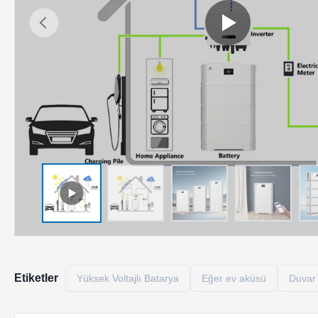
Etiketler
Yüksek Voltajlı Batarya
Eğer ev aküsü
Duvar 