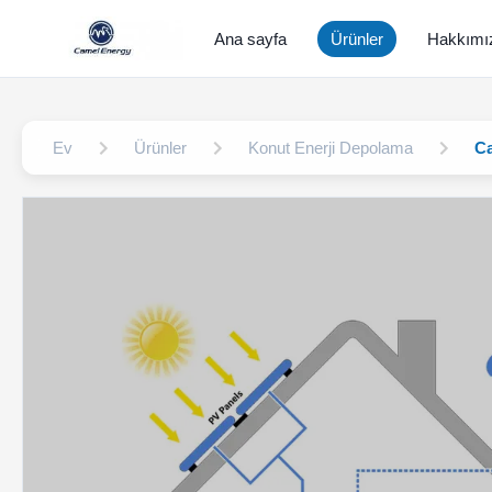
Ana sayfa
Ürünler
Hakkımı
Ev
Ürünler
Konut Enerji Depolama
Ca