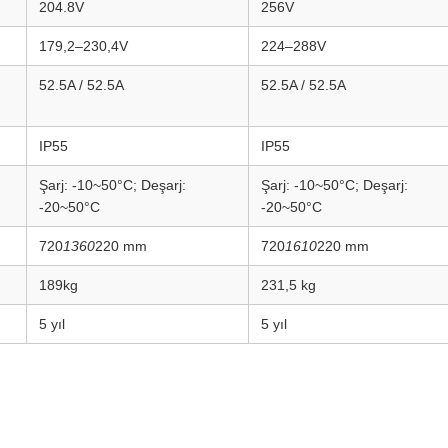
204.8V
256V
179,2–230,4V
224–288V
52.5A / 52.5A
52.5A / 52.5A
IP55
IP55
Şarj: ‑10~50°C; Deşarj:
Şarj: ‑10~50°C; Deşarj:
‑20~50°C
‑20~50°C
720
1360
220 mm
720
1610
220 mm
189kg
231,5 kg
5 yıl
5 yıl