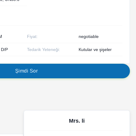
M
Fiyat:
negotiable
, D/P
Tedarik Yeteneği:
Kutular ve şişeler
Ş
i
m
d
i
S
o
r
Mrs. li