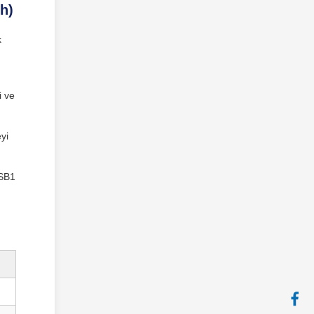
h)
k
i ve
yi
ESB1