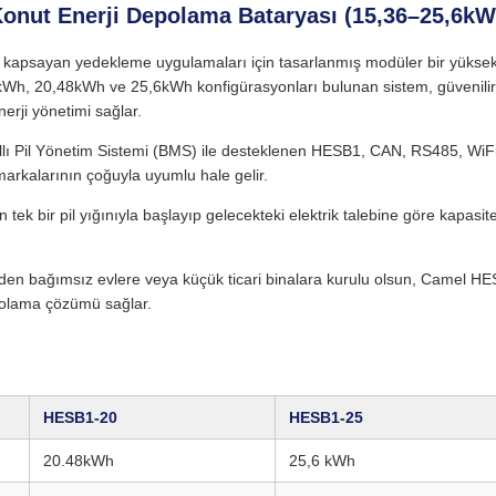
onut Enerji Depolama Bataryası (15,36–25,6kW
 kapsayan yedekleme uygulamaları için tasarlanmış modüler bir yükse
6kWh, 20,48kWh ve 25,6kWh konfigürasyonları bulunan sistem, güvenilir
nerji yönetimi sağlar.
ıllı Pil Yönetim Sistemi (BMS) ile desteklenen HESB1, CAN, RS485, WiF
 markalarının çoğuyla uyumlu hale gelir.
 tek bir pil yığınıyla başlayıp gelecekteki elektrik talebine göre kapasite
bekeden bağımsız evlere veya küçük ticari binalara kurulu olsun, Camel H
epolama çözümü sağlar.
HESB1‑20
HESB1‑25
20.48kWh
25,6 kWh