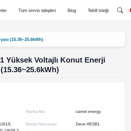
rler
Tüm servis talepleri
Blog
Teklif isteği
yası (15.36~25.6kWh)
Yüksek Voltajlı Konut Enerji
 (15.36~25.6kWh)
Marka Adı:
camel energy
62619,
Model Numarası:
Deve HESB1
0, UN38.3