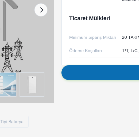
Ticaret Mülkleri
Minimum Sipariş Miktarı:
20 TAKI
Ödeme Koşulları:
T/T, L/C
Tipi Batarya