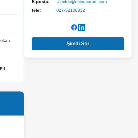
E-posta:
Ulectric@chinacamel.com
tele:
027-52108932
mekan
Şimdi Sor
Pil