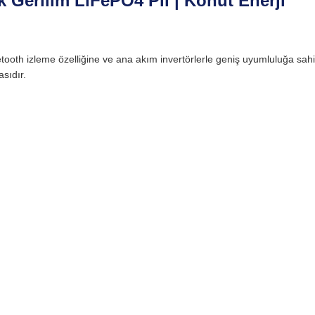
Gerilim LiFePO4 Pil | Konut Enerji
oth izleme özelliğine ve ana akım invertörlerle geniş uyumluluğa sah
sıdır.