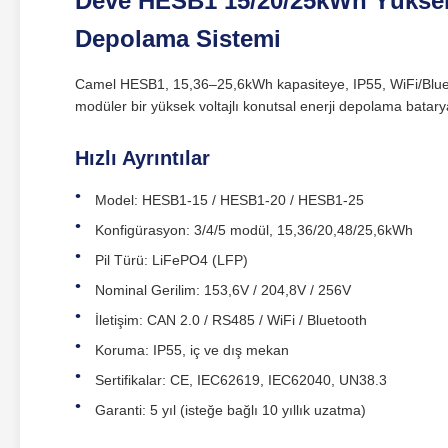
Deve HESB1 15/20/25kWh Yüksek 
Depolama Sistemi
Camel HESB1, 15,36–25,6kWh kapasiteye, IP55, WiFi/Blueto
modüler bir yüksek voltajlı konutsal enerji depolama batarya
Hızlı Ayrıntılar
Model: HESB1‑15 / HESB1‑20 / HESB1‑25
Konfigürasyon: 3/4/5 modül, 15,36/20,48/25,6kWh
Pil Türü: LiFePO4 (LFP)
Nominal Gerilim: 153,6V / 204,8V / 256V
İletişim: CAN 2.0 / RS485 / WiFi / Bluetooth
Koruma: IP55, iç ve dış mekan
Sertifikalar: CE, IEC62619, IEC62040, UN38.3
Garanti: 5 yıl (isteğe bağlı 10 yıllık uzatma)