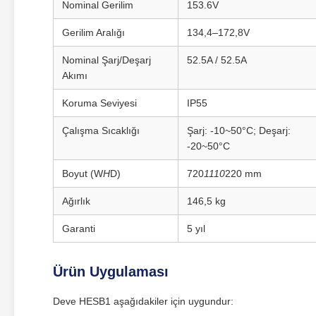
Nominal Gerilim
153.6V
Gerilim Aralığı
134,4–172,8V
Nominal Şarj/Deşarj
52.5A / 52.5A
Akımı
Koruma Seviyesi
IP55
Çalışma Sıcaklığı
Şarj: ‑10~50°C; Deşarj:
‑20~50°C
Boyut (W
H
D)
720
1110
220 mm
Ağırlık
146,5 kg
Garanti
5 yıl
Ürün Uygulaması
Deve HESB1 aşağıdakiler için uygundur: