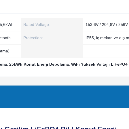
25,6kWh
Rated Voltage:
153,6V / 204,8V / 256V
etooth
Protection:
IP55, iç mekan ve dış 
zatma)
lama
,
25kWh Konut Enerji Depolama
,
WiFi Yüksek Voltajlı LiFePO4 