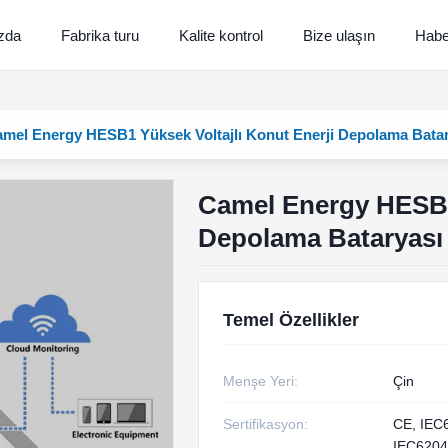
zda
Fabrika turu
Kalite kontrol
Bize ulaşın
Habe
mel Energy HESB1 Yüksek Voltajlı Konut Enerji Depolama Batar
Camel Energy HESB1 
Depolama Bataryası
Temel Özellikler
Menşe Yeri:
Çin
Sertifikasyon:
CE, IEC
IEC6204