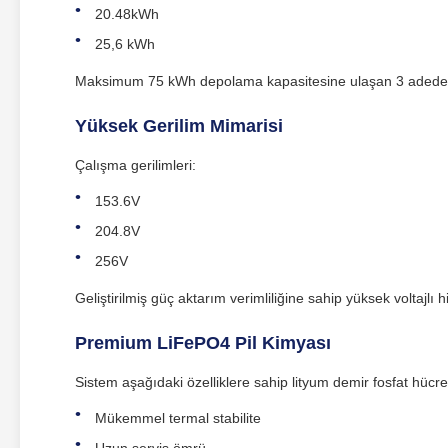
20.48kWh
25,6 kWh
Maksimum 75 kWh depolama kapasitesine ulaşan 3 adede ka
Yüksek Gerilim Mimarisi
Çalışma gerilimleri:
153.6V
204.8V
256V
Geliştirilmiş güç aktarım verimliliğine sahip yüksek voltajlı hi
Premium LiFePO4 Pil Kimyası
Sistem aşağıdaki özelliklere sahip lityum demir fosfat hücre
Mükemmel termal stabilite