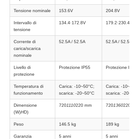
Tensione nominale
153.6V
204.8V
Intervallo di
134.4·172.8V
179.2·230.4V
tensione
Corrente di
52.5A / 52.5A
52.5A / 52.5A
carica/scarica
nominale
Livello di
Protezione IP55
Protezione IP55
protezione
Temperatura di
Carica: -10~50°C;
Carica: -10~50°
funzionamento
scarica: -20~50°C
scarica: -20~50
Dimensione
720
1110
220 mm
720
1360
220 m
(W)
H
D)
Peso
146.5 kg
189 kg
Garanzia
5 anni
5 anni