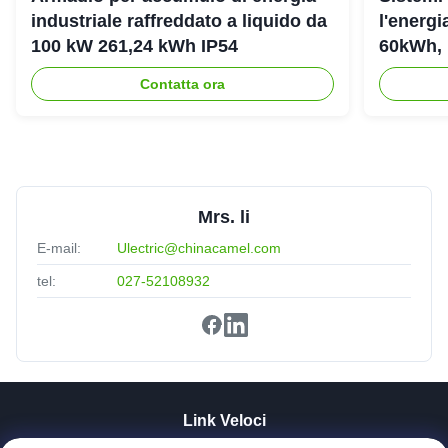
industriale raffreddato a liquido da
l'energ
100 kW 261,24 kWh IP54
60kWh, 
Contatta ora
Mrs. li
E-mail:
Ulectric@chinacamel.com
tel:
027-52108932
Link Veloci