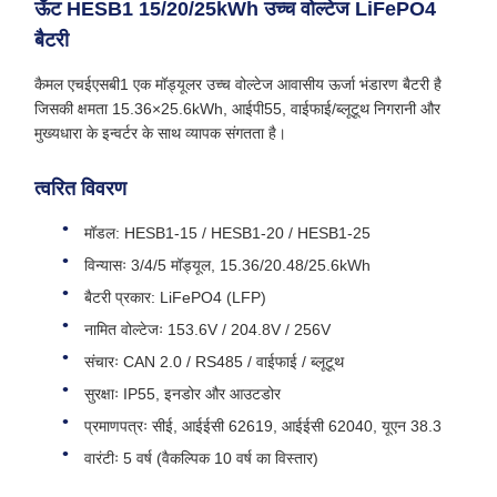
ऊँट HESB1 15/20/25kWh उच्च वोल्टेज LiFePO4
बैटरी
कैमल एचईएसबी1 एक मॉड्यूलर उच्च वोल्टेज आवासीय ऊर्जा भंडारण बैटरी है
जिसकी क्षमता 15.36×25.6kWh, आईपी55, वाईफाई/ब्लूटूथ निगरानी और
मुख्यधारा के इन्वर्टर के साथ व्यापक संगतता है।
त्वरित विवरण
मॉडल: HESB1‐15 / HESB1‐20 / HESB1‐25
विन्यासः 3/4/5 मॉड्यूल, 15.36/20.48/25.6kWh
बैटरी प्रकार: LiFePO4 (LFP)
नामित वोल्टेजः 153.6V / 204.8V / 256V
संचारः CAN 2.0 / RS485 / वाईफाई / ब्लूटूथ
सुरक्षाः IP55, इनडोर और आउटडोर
प्रमाणपत्रः सीई, आईईसी 62619, आईईसी 62040, यूएन 38.3
वारंटीः 5 वर्ष (वैकल्पिक 10 वर्ष का विस्तार)