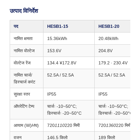
उत्पाद विनिर्देश
पद
HESB1-15
HESB1‐20
नामित क्षमता
15.36kWh
20.48kWh
नामित वोल्टेज
153.6V
204.8V
वोल्टेज रेंज
134.4 ¥172.8V
179.2 ∙ 230.4V
नामित चार्ज/
52.5A / 52.5A
52.5A / 52.5A
डिस्चार्ज करंट
सुरक्षा स्तर
IP55
IP55
ऑपरेटिंग टेम्प
चार्जः -10~50°C;
चार्जः -10~50°C;
डिस्चार्जः -20~50°C
डिस्चार्जः -20~50°C
आयाम (W)
H
घ)
720
1110
220 मिमी
720
1360
220 मिमी
वजन
146.5 किलो
189 किलो