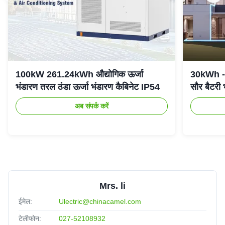
100kW 261.24kWh औद्योगिक ऊर्जा
30kWh - 
भंडारण तरल ठंडा ऊर्जा भंडारण कैबिनेट IP54
सौर बैटरी
अब संपर्क करें
Mrs. li
ईमेल:
Ulectric@chinacamel.com
टेलीफोन:
027-52108932