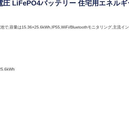
h 高電圧 LiFePO4バッテリー 住宅用エネル
は15.36×25.6kWh,IP55,WiFi/Bluetoothモニタリング,主流イ
5.6kWh