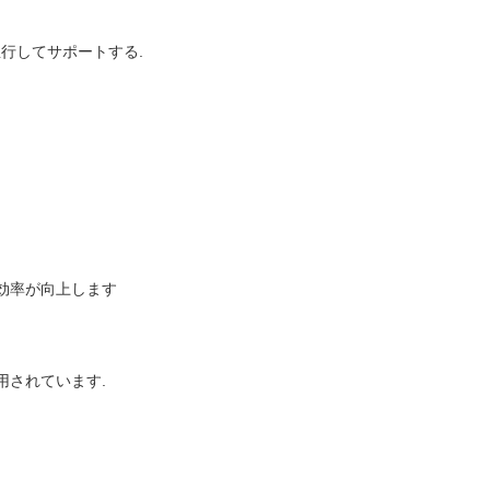
並行してサポートする.
効率が向上します
用されています.