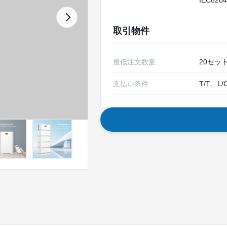
IEC6204
取引物件
最低注文数量:
20セッ
支払い条件:
T/T、L/