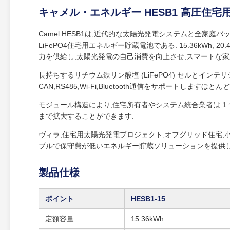
キャメル・エネルギー HESB1 高圧住宅用エネ
Camel HESB1は,近代的な太陽光発電システムと全家
LiFePO4住宅用エネルギー貯蔵電池である. 15.36kWh,
力を供給し,太陽光発電の自己消費を向上させ,スマートな家
長持ちするリチウム鉄リン酸塩 (LiFePO4) セルとインテリ
CAN,RS485,Wi-Fi,Bluetooth通信をサポートし
モジュール構造により,住宅所有者やシステム統合業者は 1 
まで拡大することができます.
ヴィラ,住宅用太陽光発電プロジェクト,オフグリッド住宅,小
ブルで保守費が低いエネルギー貯蔵ソリューションを提供し
製品仕様
ポイント
HESB1‐15
定額容量
15.36kWh