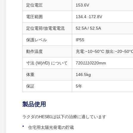
定位電圧
153.6V
電圧範囲
134.4 ∙172.8V
定位電荷/放電電電流
52.5A / 52.5A
保護レベル
IP55
動作温度
充電:−10~50°C 放出:−20~50°
寸法 (W)
H
D) について
720
1110
220mm
体重
146.5kg
保証
5年
製品使用
ラクダのHESB1は以下の治療に適しています
住宅用太陽光発電の貯蔵