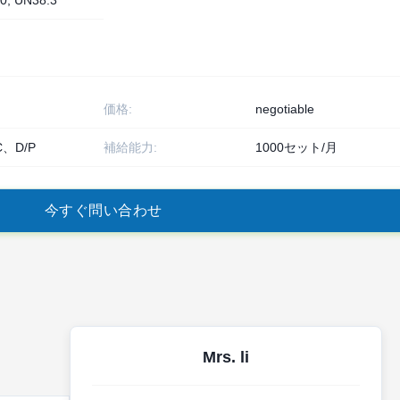
0, UN38.3
ト
価格:
negotiable
C、D/P
補給能力:
1000セット/月
今
す
ぐ
問
い
合
わ
せ
Mrs. li