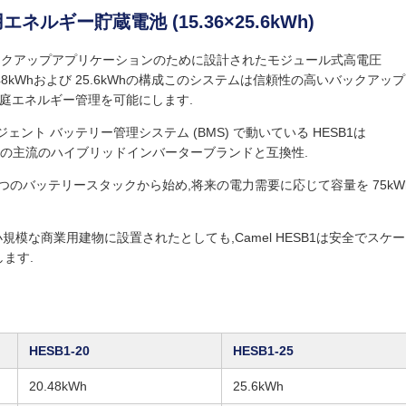
ルギー貯蔵電池 (15.36×25.6kWh)
庭バックアップアプリケーションのために設計されたモジュール式高電圧
 20.48kWhおよび 25.6kWhの構成このシステムは信頼性の高いバックアッ
庭エネルギー管理を可能にします.
ジェント バッテリー管理システム (BMS) で動いている HESB1は
ますほとんどの主流のハイブリッドインバーターブランドと互換性.
つのバッテリースタックから始め,将来の電力需要に応じて容量を 75kW
規模な商業用建物に設置されたとしても,Camel HESB1は安全でスケ
ます.
HESB1‐20
HESB1‐25
20.48kWh
25.6kWh