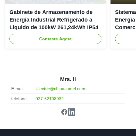
Gabinete de Armazenamento de
Sistema
Energia Industrial Refrigerado a
Energia
Líquido de 100kW 261,24kWh IP54
Comerci
307.2Vd
Contacte Agora
Mrs. li
E-mail:
Ulectric@chinacamel.com
telefone:
027-52108932