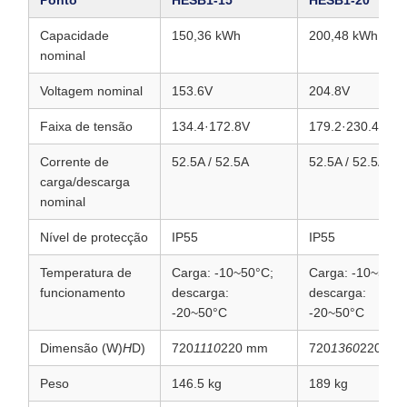
Ponto
HESB1‐15
HESB1‐20
Capacidade
150,36 kWh
200,48 kWh
nominal
Voltagem nominal
153.6V
204.8V
Faixa de tensão
134.4·172.8V
179.2·230.4V
Corrente de
52.5A / 52.5A
52.5A / 52.5A
carga/descarga
nominal
Nível de protecção
IP55
IP55
Temperatura de
Carga: -10~50°C;
Carga: -10~50°C
funcionamento
descarga:
descarga:
-20~50°C
-20~50°C
Dimensão (W)
H
D)
720
1110
220 mm
720
1360
220 mm
Peso
146.5 kg
189 kg