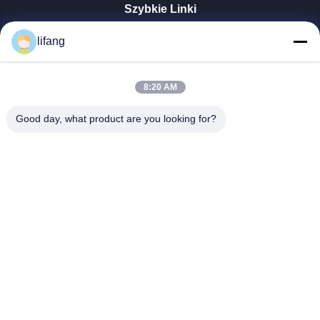
Szybkie Linki
Dom
lifang
Produkty
O Nas
Wycieczka Po Fabryce
8:20 AM
Kontrola Jakości
Good day, what product are you looking for?
Skontaktuj Się Z Nami
Aktualności
Wszystkie Przypadki
Blog
Ulectric Technology Co., Ltd.
86-027-52108932
Ulectric@chinacamel.com
Chodź Za Nami.