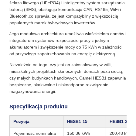
żelaza litowego (LiFePO4) i inteligentny system zarządzania
baterią (BMS), obsługuje komunikację CAN, RS485, WiFi i
Bluetooth,co sprawia, że jest kompatybilny z większością
popularnych marek hybrydowych inwerterów.
Jego modułowa architektura umożliwia właścicielom domów i
integratorom systemów rozpoczęcie pracy z jednym
akumulatorem i zwiększenie mocy do 75 kWh w zależności
od przyszłego zapotrzebowania na energię elektryczną.
Niezależnie od tego, czy jest on zainstalowany w willi,
mieszkalnych projektach słonecznych, domach poza siecią,
czy małych budynkach handlowych, Camel HESB1 zapewnia
bezpieczne, skalowalne i niskoodporne rozwiązanie
magazynowania energii.
Specyfikacja produktu
Pozycja
HESB1‐15
HESB1‐20
Pojemność nominalna
150,36 kWh
200,48 kWh