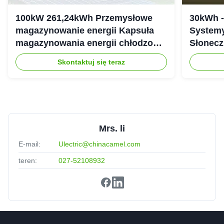
100kW 261,24kWh Przemysłowe
30kWh 
magazynowanie energii Kapsuła
Systemy
magazynowania energii chłodzonej
Słonecz
cieczą IP54
307.2Vd
Skontaktuj się teraz
Mrs. li
E-mail:
Ulectric@chinacamel.com
teren:
027-52108932