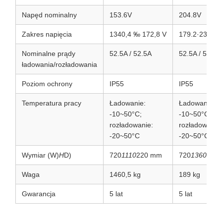
Napęd nominalny
153.6V
204.8V
Zakres napięcia
1340,4 ‰ 172,8 V
179.2·230.4V
Nominalne prądy
52.5A / 52.5A
52.5A / 52.5A
ładowania/rozładowania
Poziom ochrony
IP55
IP55
Temperatura pracy
Ładowanie:
Ładowanie:
-10~50°C;
-10~50°C;
rozładowanie:
rozładowanie
-20~50°C
-20~50°C
Wymiar (W)
H
D)
720
1110
220 mm
720
1360
220
Waga
1460,5 kg
189 kg
Gwarancja
5 lat
5 lat