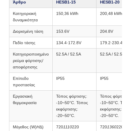
Άρθρο
HESB1‐15
HESB1‐20
Κατηγοριακή
150,36 kWh
200,48 kWh
δυναμικότητα
Διορισμένη τάση
153.6V
204.8V
Πεδίο τάσης
134.4·172.8V
179.2·230.4V
Κατηγοριοποιημένο
52.5A / 52.5A
52.5A / 52.5A
ρεύμα φόρτισης/
αποφόρτισης
Επίπεδο
IP55
IP55
προστασίας
Εργασιακή
Τόπος φόρτισης:
Τόπος φόρτισης:
θερμοκρασία
-10~50°C. Τόπος
-10~50°C. Τόπο
εκφόρτισης:
εκφόρτισης:
-20~50°C.
-20~50°C.
Μέγεθος (W)
H
Δ)
720
1110
220
720
1360
220