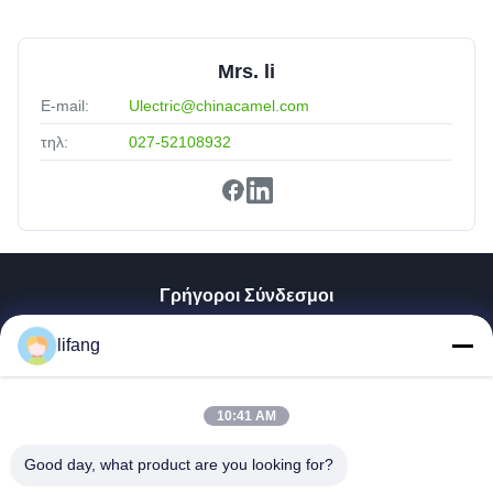
Mrs. li
E-mail:
Ulectric@chinacamel.com
τηλ:
027-52108932
Γρήγοροι Σύνδεσμοι
Αρχική Σελίδα
lifang
Προϊόντα
Σχετικά Με Εμάς
Γύρος Εργοστασίων
10:41 AM
Ποιοτικός Έλεγχος
Good day, what product are you looking for?
Επαφή