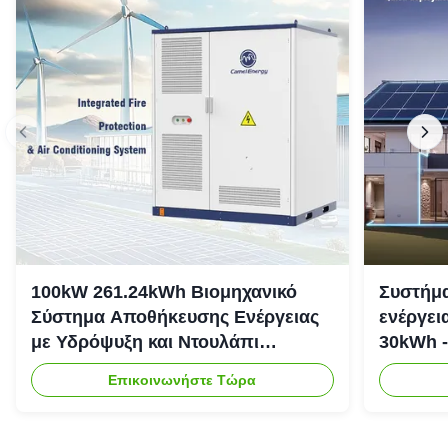
100kW 261.24kWh Βιομηχανικό
Συστήμα
Σύστημα Αποθήκευσης Ενέργειας
ενέργει
με Υδρόψυξη και Ντουλάπι
30kWh -
Αποθήκευσης Ενέργειας IP54
Επικοινωνήστε Τώρα