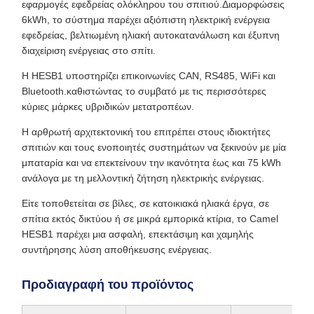
εφαρμογές εφεδρείας ολόκληρου του σπιτιού.Διαμορφώσεις
6kWh, το σύστημα παρέχει αξιόπιστη ηλεκτρική ενέργεια
εφεδρείας, βελτιωμένη ηλιακή αυτοκατανάλωση και έξυπνη
διαχείριση ενέργειας στο σπίτι.
Η HESB1 υποστηρίζει επικοινωνίες CAN, RS485, WiFi και
Bluetooth.καθιστώντας το συμβατό με τις περισσότερες
κύριες μάρκες υβριδικών μετατροπέων.
Η αρθρωτή αρχιτεκτονική του επιτρέπει στους ιδιοκτήτες
σπιτιών και τους ενοποιητές συστημάτων να ξεκινούν με μία
μπαταρία και να επεκτείνουν την ικανότητα έως και 75 kWh
ανάλογα με τη μελλοντική ζήτηση ηλεκτρικής ενέργειας.
Είτε τοποθετείται σε βίλες, σε κατοικιακά ηλιακά έργα, σε
σπίτια εκτός δικτύου ή σε μικρά εμπορικά κτίρια, το Camel
HESB1 παρέχει μια ασφαλή, επεκτάσιμη και χαμηλής
συντήρησης λύση αποθήκευσης ενέργειας.
Προδιαγραφή του προϊόντος