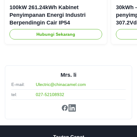
100kW 261.24kWh Kabinet
30kWh -
Penyimpanan Energi Industri
penyimp
Berpendingin Cair IP54
307.2Vd
Hubungi Sekarang
Mrs. li
E-mail:
Ulectric@chinacamel.com
tel:
027-52108932