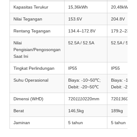
Kapasitas Terukur
15,36kWh
20,48kWh
Nilai Tegangan
153.6V
204.8V
Rentang Tegangan
134.4–172.8V
179.2–230.4
Nilai
52.5A / 52.5A
52.5A / 52.5A
Pengisian/Pengosongan
Saat Ini
Tingkat Perlindungan
IP55
IP55
Suhu Operasional
Biaya: ‑10~50℃;
Biaya: ‑10~5
Debit: ‑20~50℃
Debit: ‑20~
Dimensi (W
H
D)
720
1110
220mm
720
1360
220
Berat
146,5kg
189kg
Jaminan
5 tahun
5 tahun