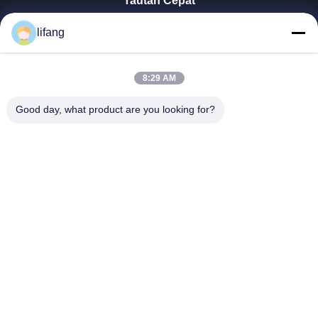
Tautan Cepat
Rumah
lifang
Produk
Tentang Kita
Wisata Pabrik
8:29 AM
Kontrol Kualitas
Good day, what product are you looking for?
Hubungi Kami
Berita
Semua Kasus
Blog
Ulectric Technology Co., Ltd.
86-027-52108932
Ulectric@chinacamel.com
Ikuti Kami.