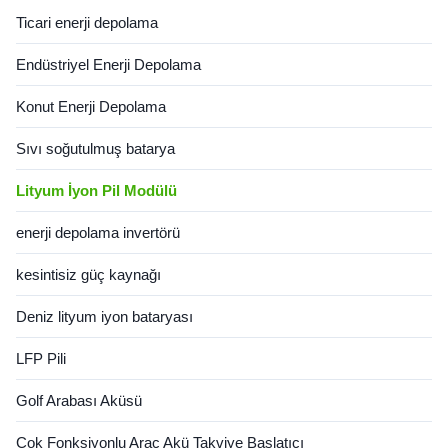
19.2kWh (4 modules parallel)
Ticari enerji depolama
Charge/Discharge Current :
50A ...
Endüstriyel Enerji Depolama
Konut Enerji Depolama
Sıvı soğutulmuş batarya
Lityum İyon Pil Modülü
enerji depolama invertörü
kesintisiz güç kaynağı
Deniz lityum iyon bataryası
LFP Pili
Golf Arabası Aküsü
Çok Fonksiyonlu Araç Akü Takviye Başlatıcı