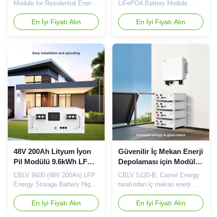
3000 Döngü
Module for Residential Energy
LiFePO4 Battery Module
Storage Product Description
Professional 48V Residential
The Camel Energy 51.2V
En İyi Fiyatı Alın
& Commercial Energy Storage
En İyi Fiyatı Alın
50Ah LiFePO4 Battery
Battery Quick Details Model:
Module is a compact 2.56kWh
CBLV 7200 (48150) Type:
low-voltage energy storage
LiFePO4 (LFP) Nominal
battery designed for
Voltage: 48V Rated Capacity:
residential solar systems,
150Ah Energy: 7.2kWh
hybrid inverter applications
Parallel: Up to 4 modules
and backup power solutions.
(max 28.8kWh)
Built with ...
Communication: CAN / RS485
...
48V 200Ah Lityum İyon
Güvenilir İç Mekan Enerji
Pil Modülü 9.6kWh LFP
Depolaması için Modüler
Lifepo4 5000 Döngü İç
5,12kWh LiFePO4 Pil
CBLV 9600 (48V 200Ah) LFP
CBLV 5120-B, Camel Energy
Mekan
Modülü
Energy Storage Battery High-
tarafından iç mekan enerji
Capacity Modular Solution for
depolama uygulamaları için
Indoor Energy Storage Quick
En İyi Fiyatı Alın
üretilen bir 51,2V 100Ah
En İyi Fiyatı Alın
Detail Cell Type: Lithium Iron
(5,12kWh) LiFePO4 akü