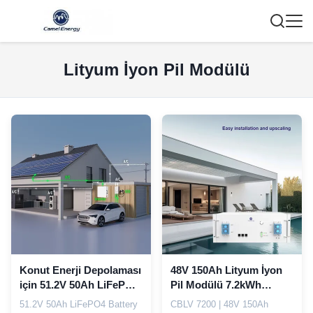
Lityum İyon Pil Modülü
Konut Enerji Depolaması
48V 150Ah Lityum İyon
için 51.2V 50Ah LiFePO4
Pil Modülü 7.2kWh
Pil Modülü
LiFePO4 Paralel Tasarım
51.2V 50Ah LiFePO4 Battery
CBLV 7200 | 48V 150Ah