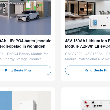
0Ah LiFePO4-batterijmodule
48V 150Ah Lithium Ion B
ergieopslag in woningen
Module 7.2kWh LiFePO4 
Design 3000 cycli
Ah LiFePO4 Battery Module for
CBLV 7200 | 48V 150Ah LiF
al Energy Storage Product
Module Professional 48V Res
ion The Camel Energy 51.2V
Commercial Energy Storage 
ePO4 Battery Module is a
Details Model: CBLV 7200 (
Krijg Beste Prijs
Krijg Beste Pri
2.56kWh low-voltage energy
LiFePO4 (LFP) Nominal Volt
attery designed for residential
Rated Capacity: 150Ah Ener
tems, hybrid inverter applications
Parallel: Up to 4 modules (
p power solutions. Built with ...
Communication: CAN / RS485