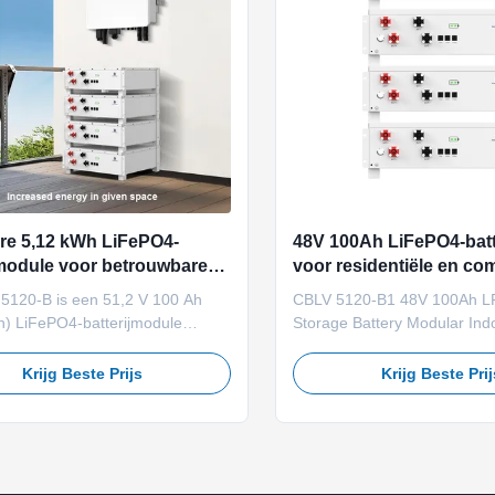
re 5,12 kWh LiFePO4-
48V 100Ah LiFePO4-batt
jmodule voor betrouwbare
voor residentiële en co
opslag binnen
energieopslag
5120-B is een 51,2 V 100 Ah
CBLV 5120-B1 48V 100Ah L
h) LiFePO4-batterijmodule
Storage Battery Modular Ind
igd door Camel Energy voor
for Reliable Energy Storage 
ngen voor energieopslag
Cell Type : Lithium Iron Pho
Krijg Beste Prijs
Krijg Beste Pri
is. Het beschikt over een
Rated Voltage/Capacity : 48
 rekgemonteerd ontwerp,
Rated Energy : 4.8kWh (sing
nte GBS-bescherming,
Max 19.2kWh (4 modules par
5-communicatie en uitbreidbare
Charge/Discharge Current : 5
t tot 20,48 kWh.