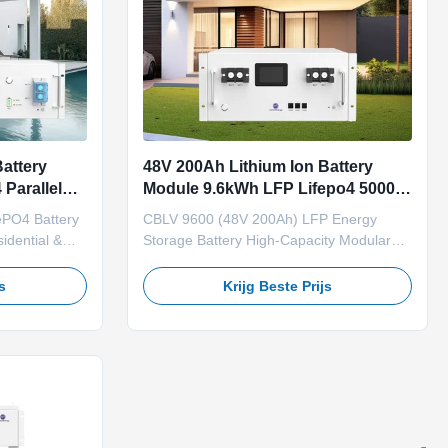
attery
48V 200Ah Lithium Ion Battery
Parallel
Module 9.6kWh LFP Lifepo4 5000
Cycle Indoor
ePO4 Battery
CBLV 9600 (48V 200Ah) LFP Energy
idential &
Storage Battery High-Capacity Modular
Battery Quick
Solution for Indoor Energy Storage Quick
48150) Type:
Detail Cell Type: Lithium Iron Phosphate
js
Krijg Beste Prijs
age: 48V
(LFP) Rated Voltage/Capacity: 48V /
gy: 7.2kWh
200Ah Rated Energy: 9.6kWh (single
max 28.8kWh)
module); Max 38.4kWh (4 modules
 ...
parallel) Charge/Discharge Current: 100A
...