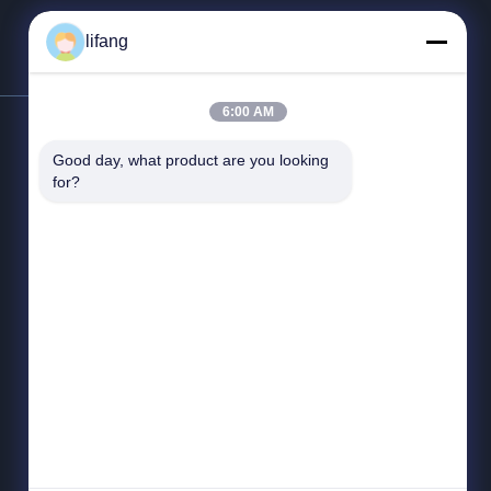
lifang
Neem contact met ons op
6:00 AM
Adres:
No. 125, No.2 Road,
Wetenschap en technologie, East
Good day, what product are you looking 
for?
Lake New Technology Development
Zone, Wuhan
Tel:
86-027-52108932
Fax:
86--52108932
E-mail:
Ulectric@chinacamel.com
Werktijd:
08:30-17:30
Nu aanvragen