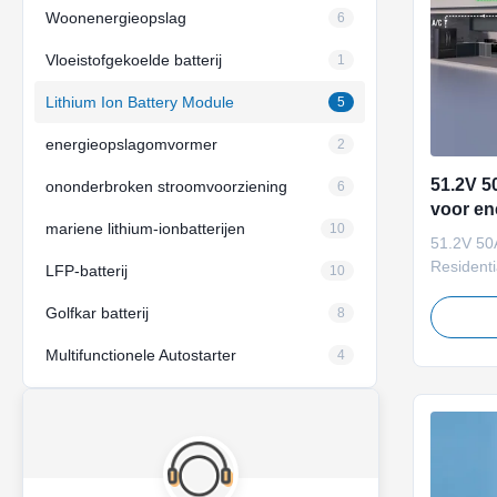
Woonenergieopslag
6
Vloeistofgekoelde batterij
1
Lithium Ion Battery Module
5
energieopslagomvormer
2
51.2V 5
ononderbroken stroomvoorziening
6
voor en
mariene lithium-ionbatterijen
10
51.2V 50
Residenti
LFP-batterij
10
Descript
Golfkar batterij
50Ah LiF
8
compact 
Multifunctionele Autostarter
4
storage b
solar sys
and backu