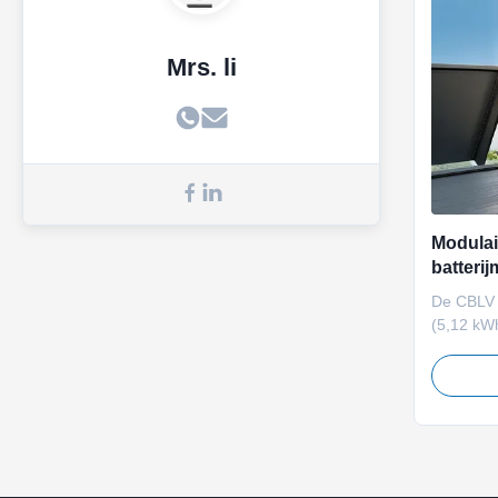
Mrs. li
Modulai
batteri
energie
De CBLV 
(5,12 kW
vervaard
toepassi
binnenshu
modulair
intellige
CAN/RS48
capacitei