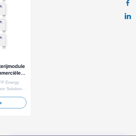
erijmodule
mmerciële
FP Energy
oor Solution
Quick Detail
sphate (LFP)
js
V / 100Ah
le module);
allel)
0A ...