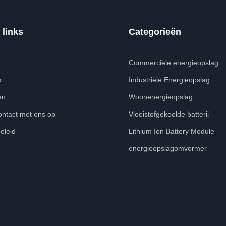
 links
Categorieën
Commerciële energieopslag
s
Industriële Energieopslag
en
Woonenergieopslag
ntact met ons op
Vloeistofgekoelde batterij
eleid
Lithium Ion Battery Module
energieopslagomvormer