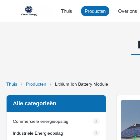
Thuis
Producten
Over ons
Thuis
/
Producten
/
Lithium Ion Battery Module
Alle categorieën
Commerciële energieopslag
3
Industriële Energieopslag
3