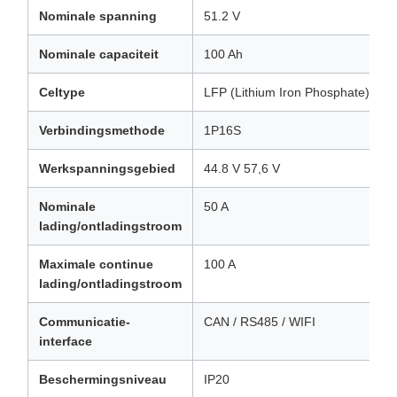
Nominale spanning
51.2 V
Nominale capaciteit
100 Ah
Celtype
LFP (Lithium Iron Phosphate)
Verbindingsmethode
1P16S
Werkspanningsgebied
44.8 V 57,6 V
Nominale
50 A
lading/ontladingstroom
Maximale continue
100 A
lading/ontladingstroom
Communicatie-
CAN / RS485 / WIFI
interface
Beschermingsniveau
IP20