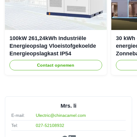
100kW 261,24kWh Industriële
30 kWh 
Energieopslag Vloeistofgekoelde
energie
Energieopslagkast IP54
Zonneba
307.2Vd
Contact opnemen
Mrs. li
E-mail:
Ulectric@chinacamel.com
Tel:
027-52108932