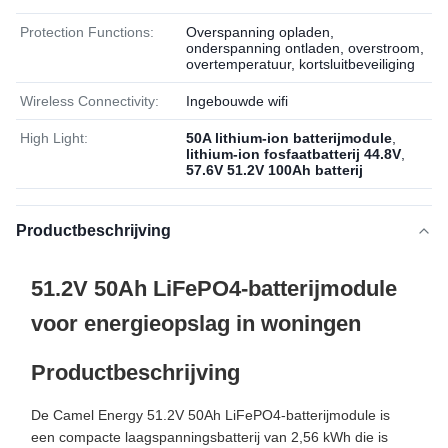
Protection Functions:
Overspanning opladen,
onderspanning ontladen, overstroom,
overtemperatuur, kortsluitbeveiliging
Wireless Connectivity:
Ingebouwde wifi
High Light:
50A lithium-ion batterijmodule
,
lithium-ion fosfaatbatterij 44.8V
,
57.6V 51.2V 100Ah batterij
Productbeschrijving
51.2V 50Ah LiFePO4-batterijmodule
voor energieopslag in woningen
Productbeschrijving
De Camel Energy 51.2V 50Ah LiFePO4-batterijmodule is
een compacte laagspanningsbatterij van 2,56 kWh die is