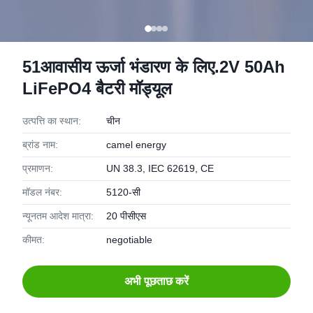
51आवासीय ऊर्जा भंडारण के लिए.2V 50Ah
LiFePO4 बैटरी मॉड्यूल
उत्पत्ति का स्थान:
चीन
ब्रांड नाम:
camel energy
प्रमाणन:
UN 38.3, IEC 62619, CE
मॉडल नंबर:
5120-सी
न्यूनतम आदेश मात्रा:
20 पीसीएस
कीमत:
negotiable
अभी पूछताछ करें