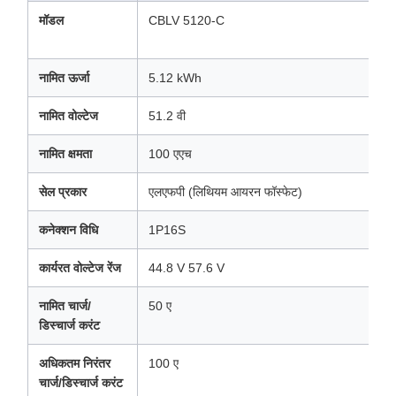
मॉडल
CBLV 5120-C
नामित ऊर्जा
5.12 kWh
नामित वोल्टेज
51.2 वी
नामित क्षमता
100 एएच
सेल प्रकार
एलएफपी (लिथियम आयरन फॉस्फेट)
कनेक्शन विधि
1P16S
कार्यरत वोल्टेज रेंज
44.8 V 57.6 V
नामित चार्ज/
50 ए
डिस्चार्ज करंट
अधिकतम निरंतर
100 ए
चार्ज/डिस्चार्ज करंट