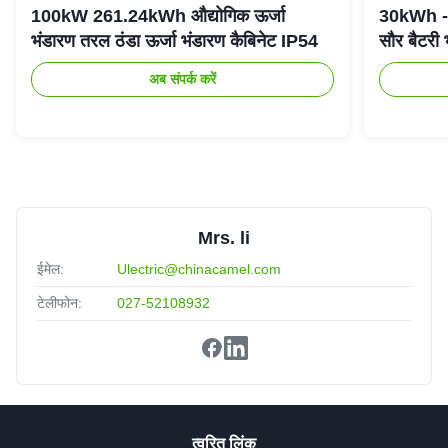
100kW 261.24kWh औद्योगिक ऊर्जा
30kWh - 
भंडारण तरल ठंडा ऊर्जा भंडारण कैबिनेट IP54
सौर बैटरी
अब संपर्क करें
Mrs. li
ईमेल:
Ulectric@chinacamel.com
टेलीफोन:
027-52108932
त्वरित लिंक