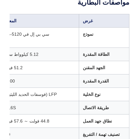
مواصفات البطارية
غرض
المعلمة
نموذج
سي بي إل في 5120-سي
الطاقة المقدرة
5.12 كيلوواط ساعة
الجهد المقنن
51.2 فولت
القدرة المقدرة
100 آه
نوع الخلية
LFP (فوسفات الحديد الليثيوم)
طريقة الاتصال
1P16S
نطاق جهد العمل
44.8 فولت ～ 57.6 فولت
تصنيف تهمة / التفريغ
50 أ