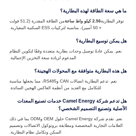
ما هي سعة الطاقة لهذه البطارية؟
توفر البطارية
2.56 كيلو واط ساعة
من الطاقة المقدرة (51.2 فولت
× 50 أمبير)، مناسبة لتركيبات ESS السكنية المعيارية.
هل يمكن توسيع البطارية؟
نعم. يمكن عادةً توصيل وحدات بطارية متعددة وفقًا لتكوين النظام
المدعوم لزيادة سعة التخزين الإجمالية.
هل هذه البطارية متوافقة مع المحولات الهجينة؟
نعم. تدعم البطارية اتصالات CAN وRS485، مما يجعلها مناسبة
للتكامل مع العديد من أنظمة العاكس الهجين السائدة.
هل تدعم شركة Camel Energy خدمات تصنيع المعدات
الأصلية وتصنيع التصميم الشخصي؟
نعم. تقدم شركة Camel Energy حلول OEM وODM بما في ذلك
العلامات التجارية المخصصة ومطابقة بروتوكول الاتصالات وتصميم
السكن وتكامل نظام البطارية.