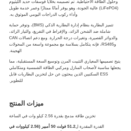
وحلول الطاقة الاحتياطية. تم تصميمه بخلايا فوسفات حديد الليثيوم
(LiFePO4) عالية الجودة، وهو يوفر أمانًا ممتازًا وعمر خدمة طويل
وأداء ركوب الدراجات اليومي الموثوق به.
تتميز البطارية بنظام إدارة البطارية الذكي (BMS)، وتوفر حماية
شاملة ضد الشحن الزائد، والإفراط في التفريغ، والتيار الزائد،
والدوائر القصيرة، وتغيرات درجة الحرارة. ومع دعم اتصالات CAN
وRS485، فإنه يتكامل بسلاسة مع مجموعة واسعة من المحولات
الهجينة.
يتيح تصميمها المعياري التثبيت المرن وتوسيع السعة المستقبلية، مما
يجعلها مناسبة لأصحاب المنازل ومركبي الطاقة الشمسية ومتكاملي
ESS السكنيين الذين يبحثون عن حل لتخزين البطاريات قابل
للتطوير.
ميزات المنتج
تخزين طاقة مدمج بقدرة 2.56 كيلو وات في الساعة
القدرة المقدرة ل
51.2 فولت 50 أمبير (2.56 كيلووات في