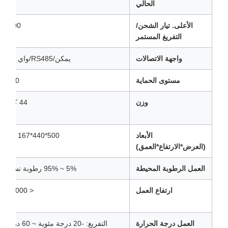
الحالي
الأعلى. تيار الشحن/
100 أ
التفريغ المستمر
واجهة الاتصالات
يمكن/RS485/واي فاي
مستوى الحماية
IP20
وزن
44 كجم
الأبعاد
500*440*167 ملم
(العرض*الارتفاع*العمق)
العمل الرطوبة المحيطة
5% ~ 95% رطوبة نسبية
ارتفاع العمل
< 4000 م
العمل درجة الحرارة
التفريغ: -20 درجة مئوية ~ 60 درجة