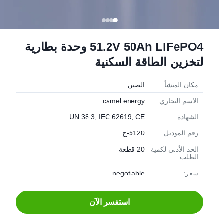
51.2V 50Ah LiFePO4 وحدة بطارية
لتخزين الطاقة السكنية
مكان المنشأ:
الصين
الاسم التجاري:
camel energy
الشهادة:
UN 38.3, IEC 62619, CE
رقم الموديل:
5120-ج
الحد الأدنى لكمية
20 قطعة
الطلب:
سعر:
negotiable
استفسر الآن