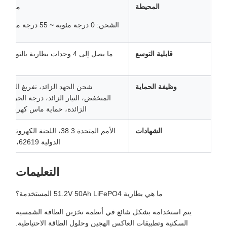
المحيطة
مئوية
الشحن: 0 درجة مئوية ~ 55 درجة مئوية
قابلية التوسع
ما يصل إلى 4 وحدات بطارية بالتوازي
وظيفة الحماية
شحن الجهد الزائد، تفريغ الجهد
المنخفض، التيار الزائد، درجة الحرارة
الزائدة، حماية ماس كهربائى
الشهادات
الأمم المتحدة 38.3، اللجنة الكهروتقنية
الدولية 62619، CE
التعليمات
ما هي بطارية 51.2V 50Ah LiFePO4 المستخدمة؟
يتم استخدامه بشكل شائع في أنظمة تخزين الطاقة الشمسية
السكنية وتطبيقات العاكس الهجين وحلول الطاقة الاحتياطية.