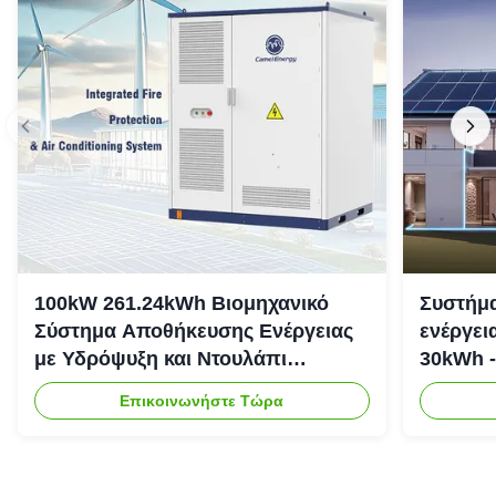
100kW 261.24kWh Βιομηχανικό
Συστήμα
Σύστημα Αποθήκευσης Ενέργειας
ενέργει
με Υδρόψυξη και Ντουλάπι
30kWh -
Αποθήκευσης Ενέργειας IP54
Επικοινωνήστε Τώρα