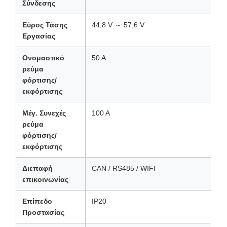
Σύνδεσης
Εύρος Τάσης
44,8 V ～ 57,6 V
Εργασίας
Ονομαστικό
50 Α
ρεύμα
φόρτισης/
εκφόρτισης
Μέγ. Συνεχές
100 Α
ρεύμα
φόρτισης/
εκφόρτισης
Διεπαφή
CAN / RS485 / WIFI
επικοινωνίας
Επίπεδο
IP20
Προστασίας