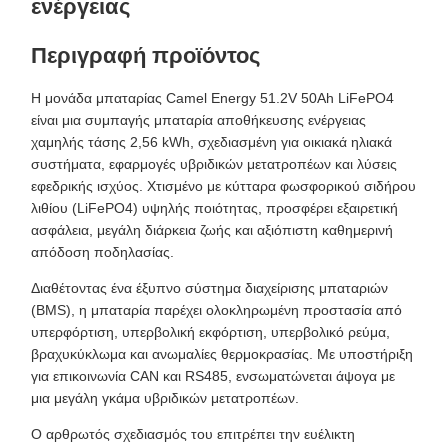
ενέργειας
Περιγραφή προϊόντος
Η μονάδα μπαταρίας Camel Energy 51.2V 50Ah LiFePO4
είναι μια συμπαγής μπαταρία αποθήκευσης ενέργειας
χαμηλής τάσης 2,56 kWh, σχεδιασμένη για οικιακά ηλιακά
συστήματα, εφαρμογές υβριδικών μετατροπέων και λύσεις
εφεδρικής ισχύος. Χτισμένο με κύτταρα φωσφορικού σιδήρου
λιθίου (LiFePO4) υψηλής ποιότητας, προσφέρει εξαιρετική
ασφάλεια, μεγάλη διάρκεια ζωής και αξιόπιστη καθημερινή
απόδοση ποδηλασίας.
Διαθέτοντας ένα έξυπνο σύστημα διαχείρισης μπαταριών
(BMS), η μπαταρία παρέχει ολοκληρωμένη προστασία από
υπερφόρτιση, υπερβολική εκφόρτιση, υπερβολικό ρεύμα,
βραχυκύκλωμα και ανωμαλίες θερμοκρασίας. Με υποστήριξη
για επικοινωνία CAN και RS485, ενσωματώνεται άψογα με
μια μεγάλη γκάμα υβριδικών μετατροπέων.
Ο αρθρωτός σχεδιασμός του επιτρέπει την ευέλικτη