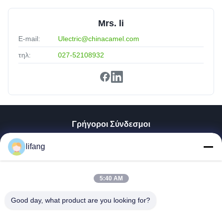
Mrs. li
E-mail:
Ulectric@chinacamel.com
τηλ:
027-52108932
Γρήγοροι Σύνδεσμοι
Αρχική Σελίδα
lifang
Προϊόντα
Σχετικά Με Εμάς
Γύρος Εργοστασίων
5:40 AM
Ποιοτικός Έλεγχος
Good day, what product are you looking for?
Επαφή
Νέα