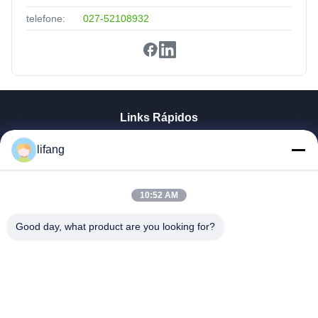
telefone:
027-52108932
Links Rápidos
Casa
lifang
Produtos
Quem Somos
Fábrica
10:52 AM
Controle De Qualidade
Good day, what product are you looking for?
Fale Conosco
Notícias
Todos Os Casos
Blog