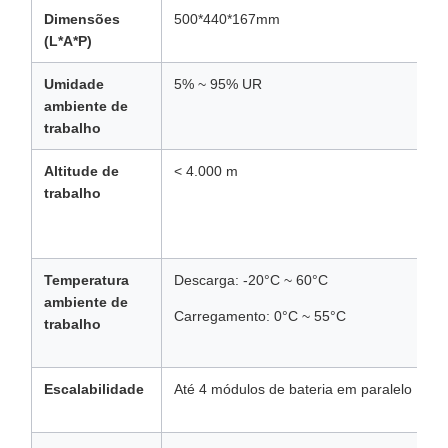
Dimensões
500*440*167mm
(L*A*P)
Umidade
5% ~ 95% UR
ambiente de
trabalho
Altitude de
< 4.000 m
trabalho
Temperatura
Descarga: -20°C ~ 60°C
ambiente de
Carregamento: 0°C ~ 55°C
trabalho
Escalabilidade
Até 4 módulos de bateria em paralelo