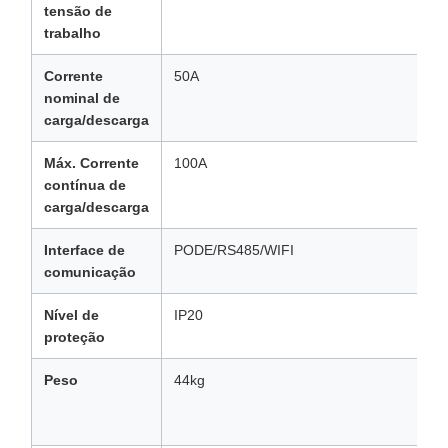
tensão de
trabalho
Corrente
50A
nominal de
carga/descarga
Máx. Corrente
100A
contínua de
carga/descarga
Interface de
PODE/RS485/WIFI
comunicação
Nível de
IP20
proteção
Peso
44kg