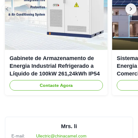
Gabinete de Armazenamento de
Sistema
Energia Industrial Refrigerado a
Energia
Líquido de 100kW 261,24kWh IP54
Comerci
307.2Vd
Contacte Agora
Mrs. li
E-mail:
Ulectric@chinacamel.com