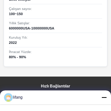
endüstri deneyimi ile, şirket için sağlam bir teknik bariyer
Çalışan sayısı:
oluşturuyor.
100~150
Yıllık Satışlar:
6000000USA-10000000USA
Kuruluş Yılı:
2022
İhracat Yüzde:
80% - 90%
Hızlı Bağlantılar
Ana Sayfa
lifang
Ürünler
Hakkımızda