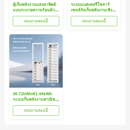
ตู้เก็บพลังงานแสงอาทิตย์
ระบบแบตเตอรี่โซลาร์
แบบระบายความร้อนด้วย
เซลล์กักเก็บพลังงานเชิง
ของเหลวขนาด 100kW
พาณิชย์ 30kWh - 60kWh
261.24kWh สำหรับเชิง
307.2Vdc
สอบถามตอนนี้
สอบถามตอนนี้
พาณิชย์
30.72kWh/61.44kWh
ระบบเก็บพลังงานพาณิชย์
แบบโมดูล พร้อมแบตเตอรี่
ลิธีอุตสาหกรรมและ
สอบถามตอนนี้
ป้องกัน IP20 ในภายใน