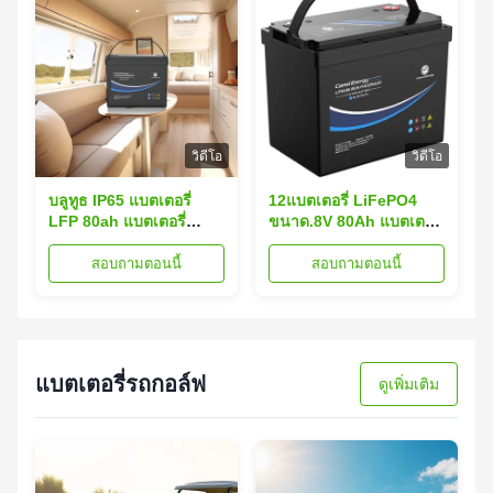
วิดีโอ
วิดีโอ
บลูทูธ IP65 แบตเตอรี่
12แบตเตอรี่ LiFePO4
LFP 80ah แบตเตอรี่
ขนาด.8V 80Ah แบตเตอรี่
ฟอสฟาตลิตியம் 12.8V
ลิตยูม 1024Wh วงจรลึก
สําหรับ RV, ทะเลและการ
สอบถามตอนนี้
สอบถามตอนนี้
ใช้งานแสงอาทิตย์
แบตเตอรี่รถกอล์ฟ
ดูเพิ่มเติม