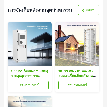
การจัดเก็บพลังงานอุตสาหกรรม
ดูเพิ่มเติม
ระบบกักเก็บพลังงานแบบตู้
30.72kWh - 61.44kWh
ควบคุมอุตสาหกรรม
แบตเตอรี่กักเก็บพลังงาน
Camel Energy รุ่น
อุตสาหกรรม Bess
ICHES Series พร้อมรอบ
แบตเตอรี่ LFP IP20
สอบถามตอนนี้
สอบถามตอนนี้
การใช้งาน 6000 รอบ การ
ป้องกันระดับ IP55 และ
กระแสต่อเนื่อง 100A