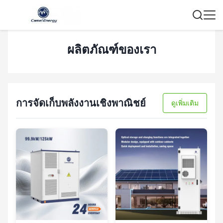
ผลิตภัณฑ์ของเรา
การจัดเก็บพลังงานเชิงพาณิชย์
ดูเพิ่มเติม