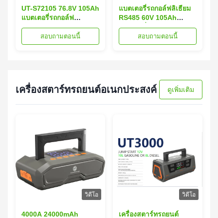
UT-S72105 76.8V 105Ah
แบตเตอรี่รถกอล์ฟลิเธียม
แบตเตอรี่รถกอล์ฟ
RS485 60V 105Ah
LiFePO4 สมาร์ท พร้อม
แบตเตอรี่ Deep Cycle
ระบบสื่อสาร Bluetooth
105Ah
สอบถามตอนนี้
สอบถามตอนนี้
และ CAN
เครื่องสตาร์ทรถยนต์อเนกประสงค์
ดูเพิ่มเติม
วิดีโอ
วิดีโอ
4000A 24000mAh
เครื่องสตาร์ทรถยนต์