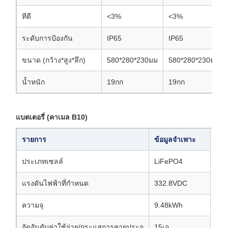
ทีดี
<3%
<3%
ระดับการป้องกัน
IP65
IP65
ขนาด (กว้าง*สูง*ลึก)
580*280*230มม
580*280*230มม
น้ำหนัก
19กก
19กก
แบตเตอรี่ (คาเมล B10)
รายการ
ข้อมูลจำเพาะ
ประเภทเซลล์
LiFePO4
แรงดันไฟฟ้าที่กำหนด
332.8VDC
ความจุ
9.48kWh
จัดอันดับค่าใช้จ่าย/กระแสการคายประจุ
15เอ