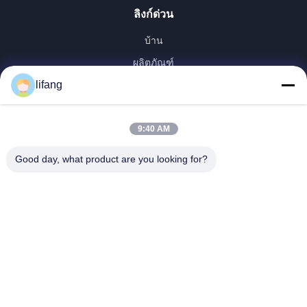
ลิงก์ด่วน
บ้าน
ผลิตภัณฑ์
เกี่ยวกับเรา
lifang
ทัวร์โรงงาน
ควบคุมคุณภาพ
9:40 AM
ติดต่อเรา
Good day, what product are you looking for?
ข่าว
ทุกกรณี
Blog
Ulectric Technology Co., Ltd.
86-027-52108932
Ulectric@chinacamel.com