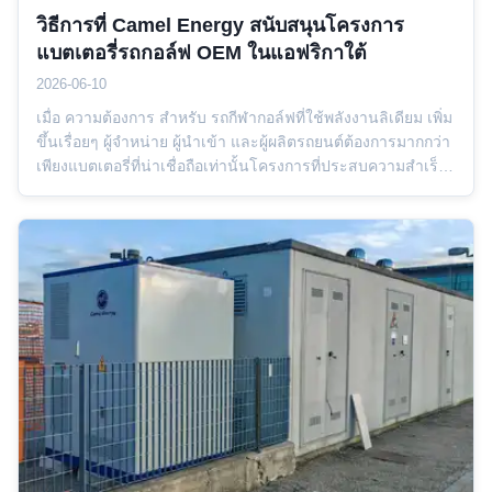
วิธีการที่ Camel Energy สนับสนุนโครงการ
แบตเตอรี่รถกอล์ฟ OEM ในแอฟริกาใต้
2026-06-10
เมื่อ ความต้องการ สําหรับ รถกีฬากอล์ฟที่ใช้พลังงานลิเดียม เพิ่ม
ขึ้นเรื่อยๆ ผู้จําหน่าย ผู้นําเข้า และผู้ผลิตรถยนต์ต้องการมากกว่า
เพียงแบตเตอรี่ที่น่าเชื่อถือเท่านั้นโครงการที่ประสบความสําเร็จ
ยังต้องการการสนับสนุนทางเทคนิคมืออาชีพและการใช้งาน
อย่างมีประสิทธิภาพ. เมื่อไม่นานมานี้ บริษัท คาเมล เอเนอร์จี ...