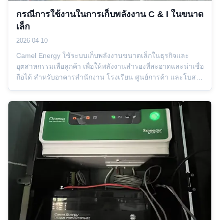
กรณีการใช้งานในการเก็บพลังงาน C & I ในขนาด
เล็ก
2026-04-10
Camel Energy ใช้ระบบเก็บพลังงานขนาดเล็กในธุรกิจและ
อุตสาหกรรมเพื่อลูกค้า เพื่อให้พลังงานสํารองที่สะอาดและน่าเชื่อ
ถือได้ สําหรับอาคารสํานักงาน โรงเรียน ศูนย์การค้า และโบสถ์
การกําจัดความจําเป็นของเครื่องผลิตไฟฟ้าดีเซล. สถานที่: จีน
สถานที่: อิตาลี สถานที่: คาซัคสถาน สถานที่: ไนจีเรีย...