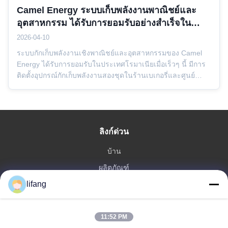
Camel Energy ระบบเก็บพลังงานพาณิชย์และ
อุตสาหกรรม ได้รับการยอมรับอย่างสําเร็จใน
โรมาเนีย
2026-04-10
ระบบกักเก็บพลังงานเชิงพาณิชย์และอุตสาหกรรมของ Camel
Energy ได้รับการยอมรับในประเทศโรมาเนียเมื่อเร็วๆ นี้ มีการ
ติดตั้งอุปกรณ์กักเก็บพลังงานสองชุดในร้านเบเกอรี่และศูนย์
บริหารจัดการโบสถ์ในภูมิภาค Timișoara เพื่อมอบโซลูชัน
พลังงานสีเขียวที่เชื่อถือได้แก่ลูกค้าในท้องถิ่น การอัปเกรด
พลังงานสีเขียวสำหรับร้าน...
ลิงก์ด่วน
บ้าน
ผลิตภัณฑ์
เกี่ยวกับเรา
lifang
ทัวร์โรงงาน
ควบคุมคุณภาพ
11:52 PM