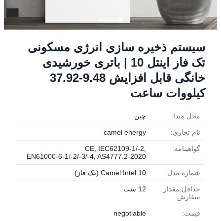
سیستم ذخیره سازی انرژی مسکونی
تک فاز اینتل 10 | باتری خورشیدی
خانگی قابل افزایش 9.48-37.92
کیلووات ساعت
محل مبدا:
چین
نام تجاری:
camel energy
گواهینامه:
CE, IEC62109‑1/-2,
EN61000‑6‑1/-2/-3/-4, AS4777.2‑2020
شماره مدل:
Camel Intel 10 (تک فاز)
حداقل مقدار
12 ست
سفارش:
قیمت:
negotiable