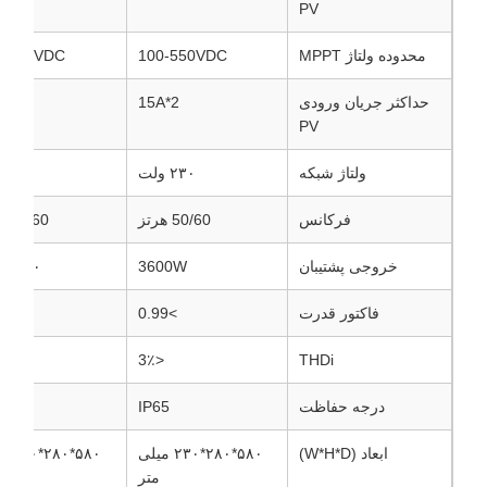
PV
محدوده ولتاژ MPPT
100-550VDC
0-550VDC
حداکثر جریان ورودی
2*15A
2*15A
PV
ولتاژ شبکه
۲۳۰ ولت
۲۳۰ ولت
فرکانس
50/60 هرتز
50/60 هرتز
خروجی پشتیبان
3600W
۵۰۰۰ وات
فاکتور قدرت
>0.99
>0.99
٪
<3٪
THDi
درجه حفاظت
IP65
5
ابعاد (W*H*D)
۵۸۰*۲۸۰*۲۳۰ میلی
۵۸۰*۸۰
متر