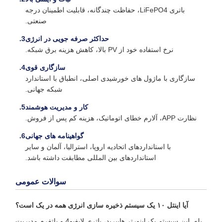
باتری LiFePO4، حفاظت چندگانه، قابلیت اطمینان درجه
صنعتی.
حداکثر صرفه جویی در انرژی
نرخ استفاده خود از PV بالا، کاهش هزینه برق شبکه.
سازگاری قوی
سازگاری با ماژول های خورشیدی اصلی، انطباق با استاندارد
شبکه جهانی.
کار و مدیریت هوشمند
نظارت APP، آلارم خطای اتوماتیک، هزینه کم پس از فروش.
گواهینامه های جهانی
با استانداردهای اتحادیه اروپا، استرالیا، آلمان و سایر
استانداردهای بین المللی مطابقت داشته باشد.
سوالات عمومی
آیا اینتل ۱۰ یک سیستم ذخیره سازی انرژی همه در یک است؟
بله. اين سيستم يک اينورتر هايبريد، باتري لايفپو4 و پلتفرم مديريت