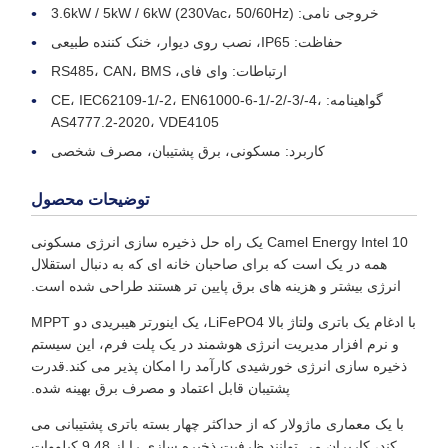
خروجی نامی: 3.6kW / 5kW / 6kW (230Vac، 50/60Hz)
حفاظت: IP65، نصب روی دیوار، خنک کننده طبیعی
ارتباطات: وای فای، RS485، CAN، BMS
گواهینامه: CE، IEC62109‐1/‐2، EN61000‐6‐1/‐2/‐3/‐4،
AS4777.2‐2020، VDE4105
کاربرد: مسکونی، برق پشتیبان، مصرف شخصی
توضیحات محصول
Camel Energy Intel 10 یک راه حل ذخیره سازی انرژی مسکونی
همه در یک است که برای صاحبان خانه ای که به دنبال استقلال
انرژی بیشتر و هزینه های برق پایین تر هستند طراحی شده است.
با ادغام یک باتری ولتاژ بالا LiFePO4، یک اینورتر هیبریدی دو MPPT
و نرم افزار مدیریت انرژی هوشمند در یک پلت فرم، این سیستم
ذخیره سازی انرژی خورشیدی کارآمد را امکان پذیر می کند.قدرت
پشتیبان قابل اعتماد و مصرف برق بهینه شده.
با یک معماری ماژولار که از حداکثر چهار بسته باتری پشتیبانی می
کند، کاربران می توانند ظرفیت ذخیره سازی را از 9.48 کیلووات