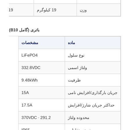
وزن
19 کیلوگرم
19 کیلوگرم
باتری (گامل B10)
ماده
مشخصات
نوع سلول
LiFePO4
ولتاژ اسمی
332.8VDC
ظرفیت
9.48kWh
جریان بارگذاری/افزایش نامی
15A
حداکثر جریان شارژ/افزایش
17.5A
محدوده ولتاژ
291.2 ∙ 370VDC