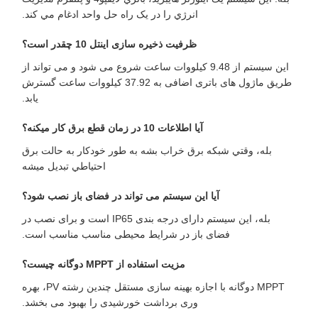
انرژي را در يک راه حل واحد ادغام مي کند.
ظرفیت ذخیره سازی اینتل 10 چقدر است؟
این سیستم از 9.48 کیلووات ساعت شروع می شود و می تواند از
طریق ماژول های باتری اضافی به 37.92 کیلووات ساعت گسترش
یابد.
آيا اطلاعات 10 در زمان قطع برق کار ميکنه؟
بله، وقتي شبکه برق خراب بشه به طور خودکار به حالت برق
احتياطي تبديل ميشه
آیا این سیستم می تواند در فضای باز نصب شود؟
بله، این سیستم دارای درجه بندی IP65 است و برای نصب در
فضای باز در شرایط محیطی مناسب مناسب است.
مزیت استفاده از MPPT دوگانه چیست؟
MPPT دوگانه با اجازه بهینه سازی مستقل چندین رشته PV، بهره
وری برداشت خورشیدی را بهبود می بخشد.