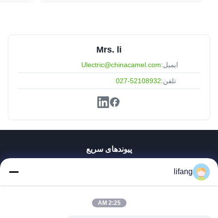
Mrs. li
ایمیل:
Ulectric@chinacamel.com
تلفن:
027-52108932
پیوندهای سریع
خانه
lifang
محصولات
دربارهی ما
کارخانه تور
2:25 AM
کنترل کیفیت