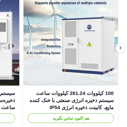
100 کیلووات 261.24 کیلووات ساعت
سیستم‌ه
سیستم ذخیره انرژی صنعتی با خنک کننده
مایع، کابینت ذخیره انرژی IP54
DC
هم اکنون تماس بگیرید