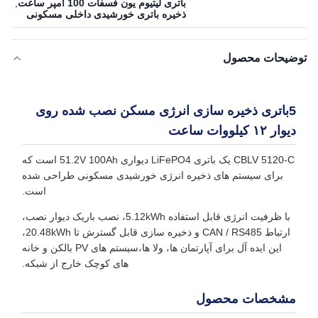
باتری لیتیوم یون فسفات 100 آمپر ساعت
,
ذخیره باتری خورشیدی داخلی مسکونی
توضیحات محصول
5باتری ذخیره سازی انرژی مسکن نصب شده روی
دیوار ۱۲ کیلووات ساعت
CBLV 5120-C یک باتری LiFePO4 دیواری 51.2V 100Ah است که
برای سیستم های ذخیره انرژی خورشیدی مسکونی طراحی شده
است.
با ظرفیت انرژی قابل استفاده 5.12kWh، نصب باریک دیوار نصب،
ارتباط CAN / RS485 و ذخیره سازی قابل گسترش تا 20.48kWh،
این ایده آل برای آپارتمان ها، ولا ها،سیستم های PV بالکن و خانه
های کوچک خارج از شبکه.
مشخصات محصول