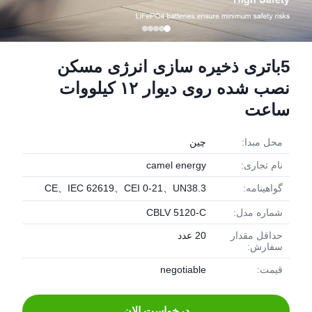
5باتری ذخیره سازی انرژی مسکن
نصب شده روی دیوار ۱۲ کیلووات
ساعت
محل مبدا:
چین
نام تجاری:
camel energy
گواهینامه:
CE、IEC 62619、CEI 0-21、UN38.3
شماره مدل:
CBLV 5120-C
حداقل مقدار
20 عدد
سفارش:
قیمت:
negotiable
درخواست الان