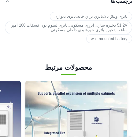
برچسب ها
باتری ولتاژ بالا,باتري براي خانه,باتری دیواری
51.2V ذخیره سازی انرژی مسکونی,باتری لیتیوم یون فسفات 100 آمپر
ساعت,ذخیره باتری خورشیدی داخلی مسکونی
wall mounted battery
محصولات مرتبط