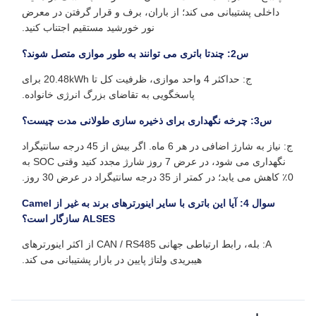
داخلی پشتیبانی می کند؛ از باران، برف و قرار گرفتن در معرض
نور خورشید مستقیم اجتناب کنید.
س2: چندتا باتری می توانند به طور موازی متصل شوند؟
ج: حداکثر 4 واحد موازی، ظرفیت کل تا 20.48kWh برای
پاسخگویی به تقاضای بزرگ انرژی خانواده.
س3: چرخه نگهداری برای ذخیره سازی طولانی مدت چیست؟
ج: نیاز به شارژ اضافی در هر 6 ماه. اگر بیش از 45 درجه سانتیگراد
نگهداری می شود، در عرض 7 روز شارژ مجدد کنید وقتی SOC به
0٪ کاهش می یابد؛ در کمتر از 35 درجه سانتیگراد در عرض 30 روز.
سوال 4: آیا این باتری با سایر اینورترهای برند به غیر از Camel
ALSES سازگار است؟
A: بله، رابط ارتباطی جهانی CAN / RS485 از اکثر اینورترهای
هیبریدی ولتاژ پایین در بازار پشتیبانی می کند.