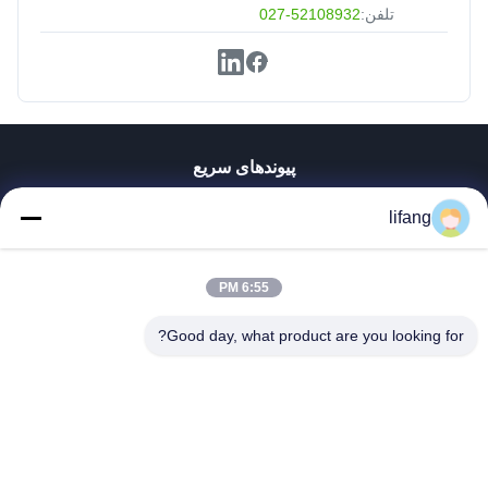
تلفن:
027-52108932
پیوندهای سریع
خانه
lifang
محصولات
دربارهی ما
کارخانه تور
6:55 PM
کنترل کیفیت
Good day, what product are you looking for?
تماس با ما
اخبار
همه موارد
Blog
Ulectric Technology Co., Ltd.