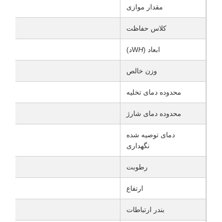
مقدار موازی
کلاس حفاظت
ابعاد (W
H
د)
وزن خالص
محدوده دمای تخلیه
محدوده دمای شارژ
دمای توصیه شده
نگهداری
رطوبت
ارتفاع
≤4000m (درجات بالاتر از 2000m)
بندر ارتباطات