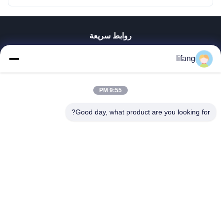
روابط سريعة
منزل
lifang
المنتجات
حول بنا
جولة في المعمل
9:55 PM
ضبط الجودة
Good day, what product are you looking for?
اتصل بنا
أخبار
جميع القضايا
Blog
Ulectric Technology Co., Ltd.
86-027-52108932
Ulectric@chinacamel.com