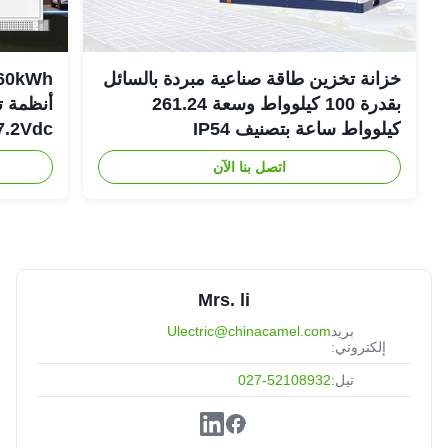
خزانة تخزين طاقة صناعية مبردة بالسائل
بقدرة 100 كيلوواط وسعة 261.24
أنظمة ت
كيلوواط ساعة بتصنيف IP54
307.2Vdc
اتصل بنا الآن
Mrs. li
بريد
Ulectric@chinacamel.com
إلكتروني:
تيل:
027-52108932