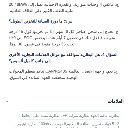
ج: ماكس 4 وحدات متوازية، والقدرة الإجمالية تصل إلى 20.48kWh
لتلبية الطلب الكبير على الطاقة العائلية.
س3: ما دورة الصيانة للتخزين الطويل؟
ج: تحتاج إلى شحن إضافي كل 6 أشهر. إذا تم تخزينها فوق 45 درجة
مئوية ، فافعل ذلك في غضون 7 أيام عندما ينخفض SOC إلى 0٪ ؛
تحت 35 درجة مئوية في غضون 30 يومًا.
السؤال 4: هل البطارية متوافقة مع عوائل العلامات التجارية الأخرى
إلى جانب كاميل ألسيس؟
ج: نعم، واجهة الاتصال العالمية CAN/RS485 تدعم معظم المحولات
الهجينة منخفضة الجهد السائدة في السوق.
العلامات
بطارية عالية الجهد,بطارية منزلية LFP,بطارية مثبتة على الحائط
51.2 فولت تخزين الطاقة السكنية,الفوسفات 100ah بطارية ليثيوم