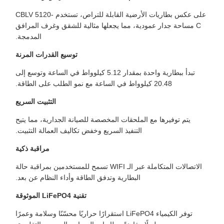
على عكس بطاريات الأرضية القابلة للتراص، تستخدم CBLV 5120-
C مساحة جدار عمودية، مما يجعلها مثالية للشقق وغرف المرافق
المدمجة.
توسيع القدرات المرنة
تبدأ ببطارية واحدة بمقدار 5.12 كيلوواط في الساعة وتوسع إلى
20.48 كيلوواط في الساعة مع نمو الطلب على الطاقة.
التثبيت السريع
يتم توفيرها مع الملحقات المخصصة للصيانة الجدارية، مما يتيح
التنفيذ السريع وخفض تكاليف العمالة التثبيت.
مراقبة ذكية
الاتصالات المتكاملة عبر الـ WIFI تسمح للمستخدمين بمراقبة حالة
البطارية وتدفق الطاقة وأداء النظام عن بعد.
تقنية LiFePO4 الموثوقة
توفر الكيمياء LiFePO4 استقرارًا حراريًا محسّنًا وسلامة وعمرًا