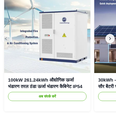
100kW 261.24kWh औद्योगिक ऊर्जा
30kWh - 
भंडारण तरल ठंडा ऊर्जा भंडारण कैबिनेट IP54
सौर बैटरी
अब संपर्क करें