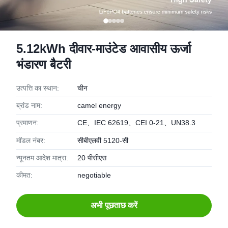
5.12kWh दीवार-माउंटेड आवासीय ऊर्जा
भंडारण बैटरी
उत्पत्ति का स्थान:
चीन
ब्रांड नाम:
camel energy
प्रमाणन:
CE、IEC 62619、CEI 0-21、UN38.3
मॉडल नंबर:
सीबीएलवी 5120-सी
न्यूनतम आदेश मात्रा:
20 पीसीएस
कीमत:
negotiable
अभी पूछताछ करें