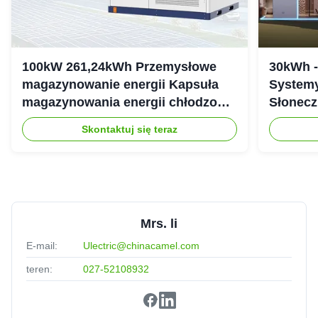
100kW 261,24kWh Przemysłowe
30kWh 
magazynowanie energii Kapsuła
Systemy
magazynowania energii chłodzonej
Słonecz
cieczą IP54
307.2Vd
Skontaktuj się teraz
Mrs. li
E-mail:
Ulectric@chinacamel.com
teren:
027-52108932