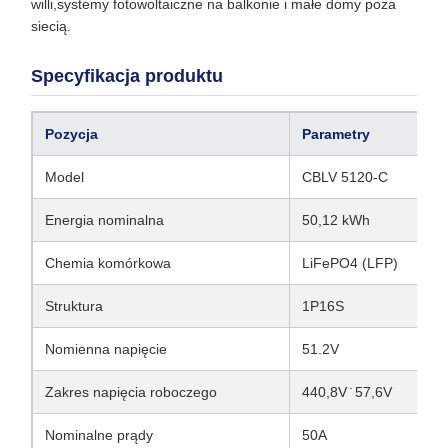
willi,systemy fotowoltaiczne na balkonie i małe domy poza
siecią.
Specyfikacja produktu
Pozycja
Parametry
Model
CBLV 5120-C
Energia nominalna
50,12 kWh
Chemia komórkowa
LiFePO4 (LFP)
Struktura
1P16S
Nomienna napięcie
51.2V
Zakres napięcia roboczego
440,8V ̇ 57,6V
Nominalne prądy
50A