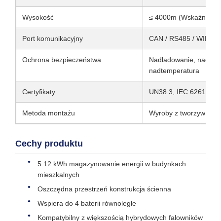
Wysokość
≤ 4000m (Wskaźnik po
Port komunikacyjny
CAN / RS485 / WIFI
Ochrona bezpieczeństwa
Nadładowanie, nadłado
nadtemperatura
Certyfikaty
UN38.3, IEC 62619, C
Metoda montażu
Wyroby z tworzyw szt
Cechy produktu
5.12 kWh magazynowanie energii w budynkach
mieszkalnych
Oszczędna przestrzeń konstrukcja ścienna
Wspiera do 4 baterii równolegle
Kompatybilny z większością hybrydowych falowników