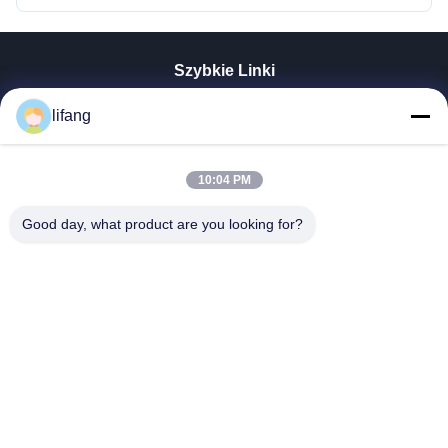
Szybkie Linki
Dom
lifang
Produkty
O Nas
Wycieczka Po Fabryce
10:04 PM
Kontrola Jakości
Good day, what product are you looking for?
Skontaktuj Się Z Nami
Aktualności
Wszystkie Przypadki
Blog
Ulectric Technology Co., Ltd.
86-027-52108932
Ulectric@chinacamel.com