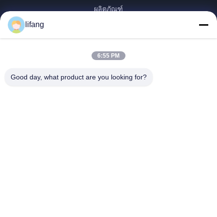
ผลิตภัณฑ์
เกี่ยวกับเรา
lifang
ทัวร์โรงงาน
ควบคุมคุณภาพ
6:55 PM
ติดต่อเรา
Good day, what product are you looking for?
ข่าว
ทุกกรณี
Blog
Ulectric Technology Co., Ltd.
86-027-52108932
Ulectric@chinacamel.com
ตามเรามา