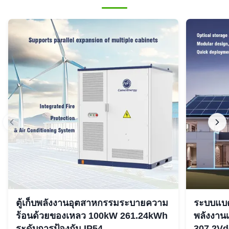
ตู้เก็บพลังงานอุตสาหกรรมระบายความ
ระบบแบตเ
ร้อนด้วยของเหลว 100kW 261.24kWh
พลังงาน
ระดับการป้องกัน IP54
307.2Vd