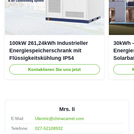
100kW 261,24kWh Industrieller
30kWh -
Energiespeicherschrank mit
Energie
Flüssigkeitskühlung IP54
Solarba
307,2 V
Kontaktieren Sie uns jetzt
Mrs. li
E-Mail:
Ulectric@chinacamel.com
Telefone:
027-52108932