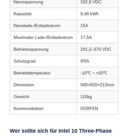
Nennspannung
332,8 VDC
Kapazität
9,48 kWh
Nennlade-/Entladestrom
15A
Maximaler Lade-/Entladestrom
17,5A
Betriebsspannung
291,2–370 VDC
Schutzgrad
IP65
Betriebstemperatur
-10℃ ~ +50℃
Dimension
580×820×213mm
Gewicht
110kg
Kommunikation
DÜRFEN
Wer sollte sich für Intel 10 Three-Phase