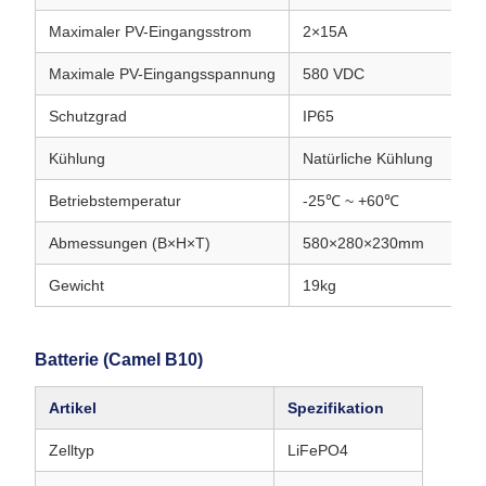
Maximaler PV-Eingangsstrom
2×15A
Maximale PV-Eingangsspannung
580 VDC
Schutzgrad
IP65
Kühlung
Natürliche Kühlung
Betriebstemperatur
-25℃ ~ +60℃
Abmessungen (B×H×T)
580×280×230mm
Gewicht
19kg
Batterie (Camel B10)
Artikel
Spezifikation
Zelltyp
LiFePO4