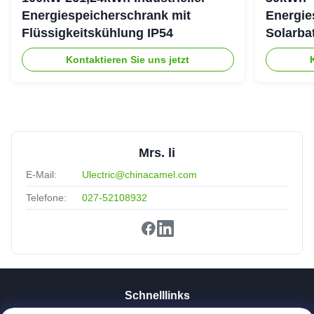
Energiespeicherschrank mit
Energie
Flüssigkeitskühlung IP54
Solarba
307,2 V
Kontaktieren Sie uns jetzt
Mrs. li
E-Mail:
Ulectric@chinacamel.com
Telefone:
027-52108932
Schnelllinks