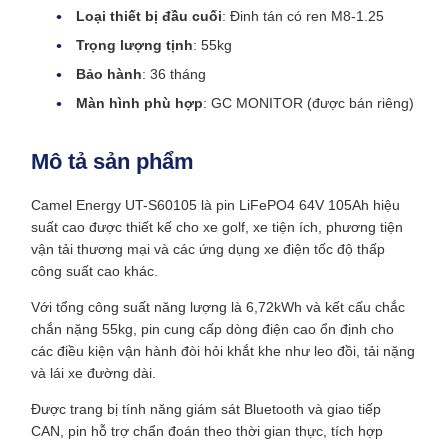
Loại thiết bị đầu cuối
: Đinh tán có ren M8-1.25
Trọng lượng tịnh
: 55kg
Bảo hành
: 36 tháng
Màn hình phù hợp
: GC MONITOR (được bán riêng)
Mô tả sản phẩm
Camel Energy UT-S60105 là pin LiFePO4 64V 105Ah hiệu
suất cao được thiết kế cho xe golf, xe tiện ích, phương tiện
vận tải thương mại và các ứng dụng xe điện tốc độ thấp
công suất cao khác.
Với tổng công suất năng lượng là 6,72kWh và kết cấu chắc
chắn nặng 55kg, pin cung cấp dòng điện cao ổn định cho
các điều kiện vận hành đòi hỏi khắt khe như leo đồi, tải nặng
và lái xe đường dài.
Được trang bị tính năng giám sát Bluetooth và giao tiếp
CAN, pin hỗ trợ chẩn đoán theo thời gian thực, tích hợp