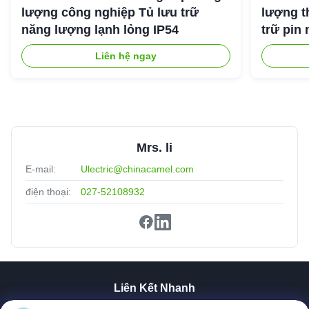
lượng công nghiệp Tủ lưu trữ
lượng t
năng lượng lạnh lỏng IP54
trữ pin 
Liên hệ ngay
Mrs. li
E-mail:
Ulectric@chinacamel.com
điện thoại:
027-52108932
Liên Kết Nhanh