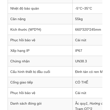
Nhiệt độ bảo quản
-5°C~35°C
Cân nặng
55kg
Kích thước (W*D*H)
660*320*245mm
Phục hồi bảo vệ
Cái nút
Xếp hạng IP
IP67
Chứng nhận
UN38.3
Cấu hình thiết bị đầu cuối
Đinh tán có ren M8-1.
Cổng giao tiếp
CÓ THỂ
Phục hồi bảo vệ
Cái nút
Danh sách đóng gói
Ắc quy
1, Hướng dẫn 
Trạm OT*2