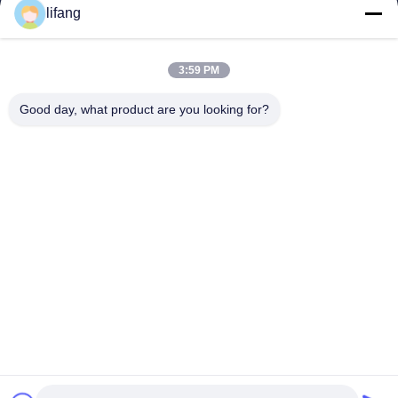
Nhà
lifang
Sản Phẩm
Về Chúng Tôi
Tham Quan Nhà Máy
3:59 PM
Kiểm Soát Chất Lượng
Good day, what product are you looking for?
Liên Hệ Chúng Tôi
Tin Tức
Tất Cả Các Trường Hợp
Blog
Ulectric Technology Co., Ltd.
86-027-52108932
Ulectric@chinacamel.com
Đi Theo Chúng Tôi.