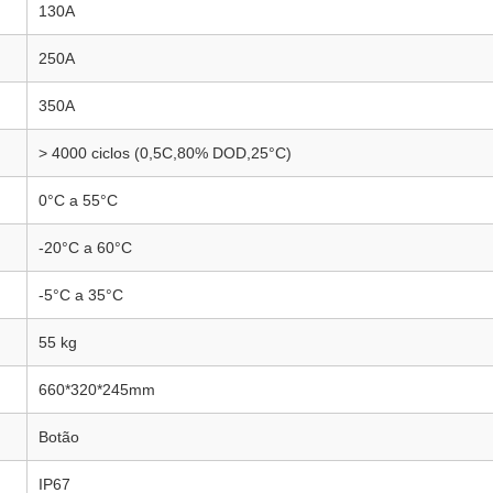
130A
250A
350A
> 4000 ciclos (0,5C,80% DOD,25°C)
0°C a 55°C
-20°C a 60°C
-5°C a 35°C
55 kg
660*320*245mm
Botão
IP67