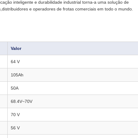
ação inteligente e durabilidade industrial torna-a uma solução de
s,distribuidores e operadores de frotas comerciais em todo o mundo.
Valor
64 V
105Ah
50A
68.4V~70V
70 V
56 V