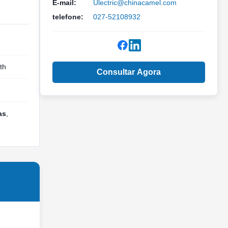
E-mail:
Ulectric@chinacamel.com
telefone:
027-52108932
th
Consultar Agora
as
,