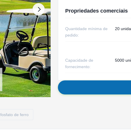
Propriedades comerciais
Quantidade mínima de
20 unid
pedido:
Capacidade de
5000 un
fornecimento:
 fosfato de ferro