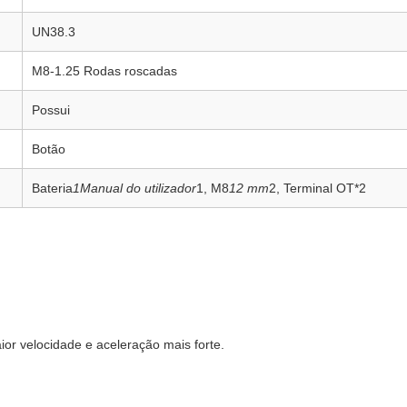
UN38.3
M8-1.25 Rodas roscadas
Possui
Botão
Bateria
1Manual do utilizador
1, M8
12 mm
2, Terminal OT*2
or velocidade e aceleração mais forte.