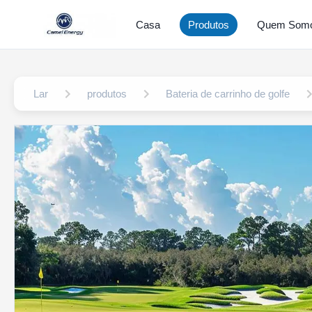
Casa
Produtos
Quem Som
Lar
produtos
Bateria de carrinho de golfe