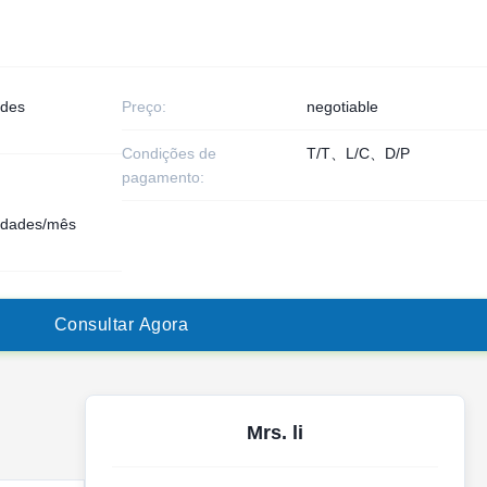
ades
Preço:
negotiable
Condições de
T/T、L/C、D/P
pagamento:
idades/mês
C
o
n
s
u
l
t
a
r
A
g
o
r
a
Mrs. li