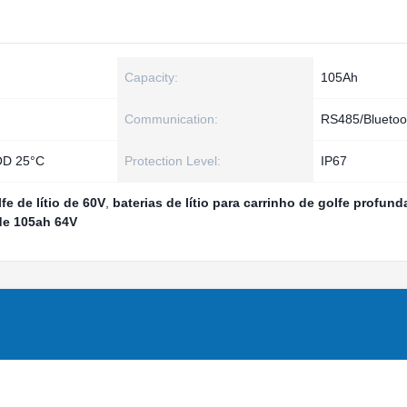
Capacity:
105Ah
Communication:
RS485/Bluetoo
OD 25°C
Protection Level:
IP67
fe de lítio de 60V
,
baterias de lítio para carrinho de golfe profund
 de 105ah 64V