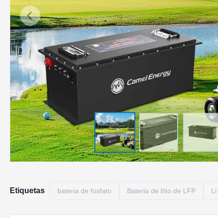
Etiquetas
bateria de fosfato
Bateria de lítio de LFP
Li