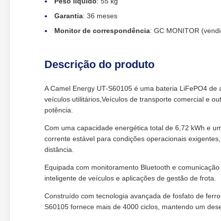
Peso líquido
: 55 kg
Garantia
: 36 meses
Monitor de correspondência
: GC MONITOR (vendi
Descrição do produto
A Camel Energy UT-S60105 é uma bateria LiFePO4 de al
veículos utilitários,Veículos de transporte comercial e o
potência.
Com uma capacidade energética total de 6,72 kWh e uma 
corrente estável para condições operacionais exigente
distância.
Equipada com monitoramento Bluetooth e comunicação C
inteligente de veículos e aplicações de gestão de frota.
Construído com tecnologia avançada de fosfato de ferro 
S60105 fornece mais de 4000 ciclos, mantendo um des