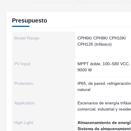
Presupuesto
Model Range:
CPH6K/ CPH8K/ CPH10K/
CPH12K (trifásico)
PV Input:
MPPT doble, 100–580 VCC,
9000 W
Protection:
IP65, de pared, refrigeración
natural
Application:
Escenarios de energía trifás
comercial, industrial y reside
High Light:
Almacenamiento de energía
Sistema de almacenamiento