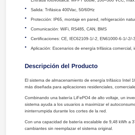
Entrada fotovoltaica: MPPT doble, 100–580 VCC, máx
Salida: Trifásica 400Vac, 50/60Hz
Protección: IP65, montaje en pared, refrigeración natu
Comunicación: WiFi, RS485, CAN, BMS
Certificaciones: CE, IEC62109-1/-2, EN61000-6-1/-2/
Aplicación: Escenarios de energía trifásica comercial, in
Descripción del Producto
El sistema de almacenamiento de energía trifásico Intel
más diseñada para aplicaciones residenciales, comerciales
Combinando una batería LiFePO4 de alto voltaje, un inverso
sistema ayuda a los usuarios a maximizar el autoconsumo s
ininterrumpida durante los cortes de la red.
Con una capacidad de batería escalable de 9,48 kWh a 37
cambiantes sin reemplazar el sistema original.