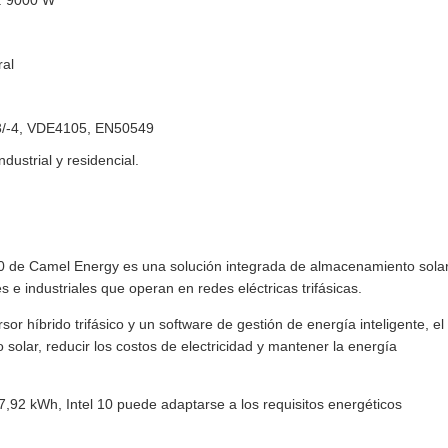
. 9000 W
ral
-3/-4, VDE4105, EN50549
dustrial y residencial.
 10 de Camel Energy es una solución integrada de almacenamiento sola
 e industriales que operan en redes eléctricas trifásicas.
r híbrido trifásico y un software de gestión de energía inteligente, el
olar, reducir los costos de electricidad y mantener la energía
,92 kWh, Intel 10 puede adaptarse a los requisitos energéticos