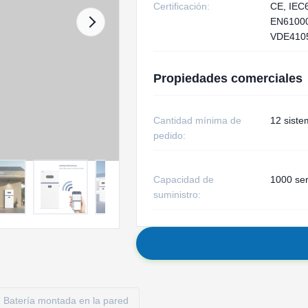
Certificación:
CE, IEC
EN61000-
VDE410
Propiedades comerciales
Cantidad mínima de
12 sist
pedido:
Capacidad de
1000 ser
suministro:
Batería montada en la pared