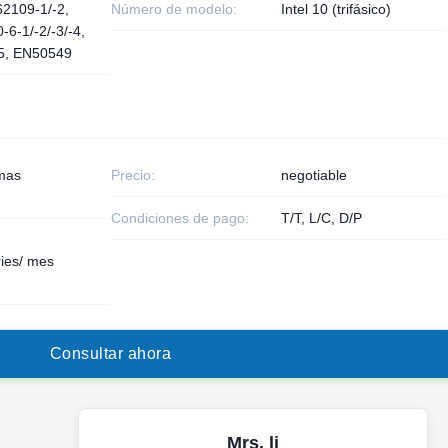
62109-1/-2,
Número de modelo:
Intel 10 (trifásico)
6-1/-2/-3/-4,
5, EN50549
emas
Precio:
negotiable
Condiciones de pago:
T/T, L/C, D/P
ies/ mes
C
o
n
s
u
l
t
a
r
a
h
o
r
a
Mrs. li