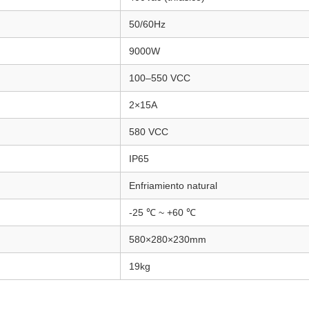
50/60Hz
9000W
100–550 VCC
2×15A
580 VCC
IP65
Enfriamiento natural
-25 ℃ ~ +60 ℃
580×280×230mm
19kg