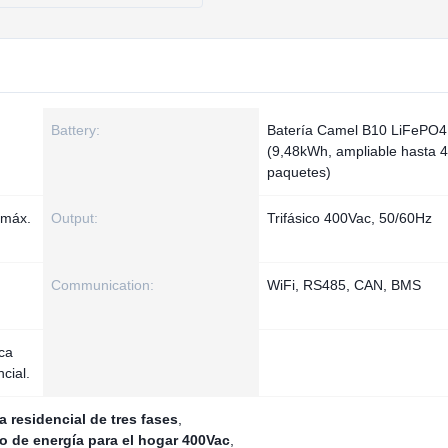
Battery:
Batería Camel B10 LiFePO4
(9,48kWh, ampliable hasta 4
paquetes)
 máx.
Output:
Trifásico 400Vac, 50/60Hz
Communication:
WiFi, RS485, CAN, BMS
ica
ncial.
 residencial de tres fases
,
 de energía para el hogar 400Vac
,