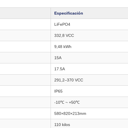
Especificación
LiFePO4
332,8 VCC
9,48 kWh
15A
17.5A
291,2–370 VCC
IP65
-10℃ ~ +50℃
580×820×213mm
110 kilos