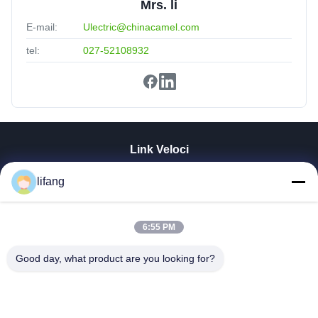
Mrs. li
E-mail:
Ulectric@chinacamel.com
tel:
027-52108932
Link Veloci
Casa
lifang
Prodotti
Chi Siamo
Fatory Tour
6:55 PM
Controllo Di Qualità
Good day, what product are you looking for?
Contattaci
Notizie
Tutti I Casi