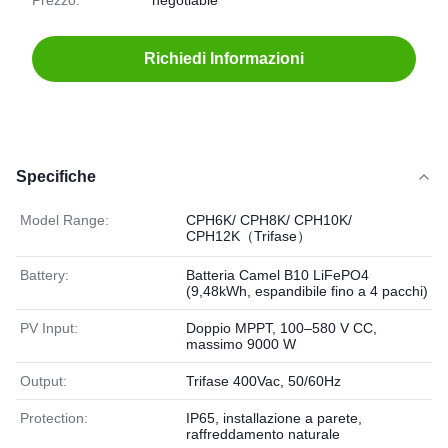
Prezzo:
negotiable
Richiedi Informazioni
Specifiche
Model Range:
CPH6K/ CPH8K/ CPH10K/
CPH12K（Trifase）
Battery:
Batteria Camel B10 LiFePO4
(9,48kWh, espandibile fino a 4 pacchi)
PV Input:
Doppio MPPT, 100–580 V CC,
massimo 9000 W
Output:
Trifase 400Vac, 50/60Hz
Protection:
IP65, installazione a parete,
raffreddamento naturale