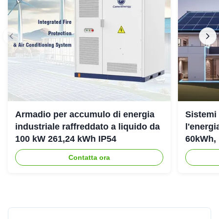
Armadio per accumulo di energia
Sistemi
industriale raffreddato a liquido da
l'energ
100 kW 261,24 kWh IP54
60kWh, 
Contatta ora