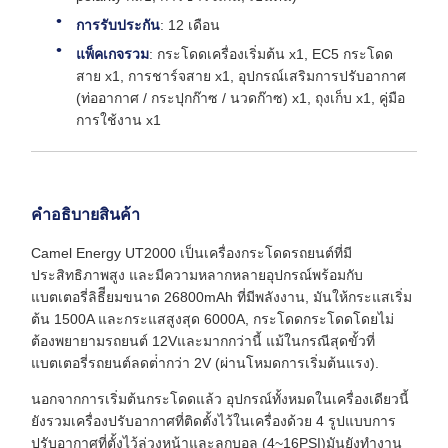
การรับประกัน
: 12 เดือน
แพ็คเกจรวม
: กระโดดเครื่องเริ่มต้น x1, EC5 กระโดด
สาย x1, การชาร์จสาย x1, อุปกรณ์เสริมการปรับอากาศ
(ท่ออากาศ / กระปุกก๊าซ / นวดก๊าซ) x1, ถุงเก็บ x1, คู่มือ
การใช้งาน x1
คําอธิบายสินค้า
Camel Energy UT2000 เป็นเครื่องกระโดดรถยนต์ที่มี
ประสิทธิภาพสูง และมีความหลากหลายอุปกรณ์พร้อมกับ
แบตเตอรี่ลิธีียมขนาด 26800mAh ที่มีพลังงาน, มันให้กระแสเริ่ม
ต้น 1500A และกระแสสูงสุด 6000A, กระโดดกระโดดโดยไม่
ต้องพยายามรถยนต์ 12Vและมากกว่านี้ แม้ในกรณีสุดขั้วที่
แบตเตอรี่รถยนต์ลดต่ํากว่า 2V (ผ่านโหมดการเริ่มต้นแรง).
นอกจากการเริ่มต้นกระโดดแล้ว อุปกรณ์ทั้งหมดในเครื่องเดียวนี้
ยังรวมเครื่องปรับอากาศที่ติดตั้งไว้ในเครื่องด้วย 4 รูปแบบการ
ปรับอากาศที่ตั้งไว้ล่วงหน้าและลูกบอล (4~16PSI)มันยังทํางาน