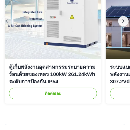
Very much needed product. Used it to charge my phone
when my electricity went out. Still using the same battery
charge. Great product for the price. Love that I can just put
this item in my vehicle because it's so portable.
Considering another one for other vehicle.
ตู้เก็บพลังงานอุตสาหกรรมระบายความ
ระบบแบตเ
ร้อนด้วยของเหลว 100kW 261.24kWh
พลังงาน
ระดับการป้องกัน IP54
307.2Vd
ติดต่อเลย