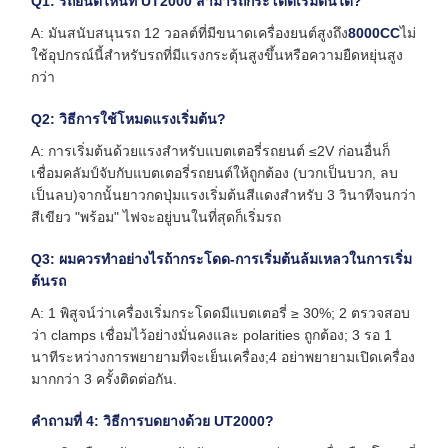
Q1: รถยนต์ไหนที่ UT2000 สามารถกระโดดเริ่มต้นได้?
A: มันสนับสนุนรถ 12 วอลต์ที่มีขนาดเครื่องยนต์สูงถึง
8000CC
ไม่
ใช้อุปกรณ์นี้สําหรับรถที่มีแรงกระตุ้นสูงขึ้นหรือความยืดหยุ่นสูง
กว่า
Q2: วิธีการใช้โหมดแรงเริ่มต้น?
A: การเริ่มต้นด้วยแรงสําหรับแบตเตอรี่รถยนต์ ≤2V ก่อนอื่นก็
เชื่อมคลัมป์จับกับแบตเตอรี่รถยนต์ให้ถูกต้อง (บวกเป็นบวก, ลบ
เป็นลบ)จากนั้นยาวกดปุ่มแรงเริ่มต้นสีแดงสําหรับ 3 วินาทีจนกว่า
สีเขียว "พร้อม" ไฟจะอยู่บนในที่สุดก็เริ่มรถ
Q3: ผมควรทําอย่างไรถ้ากระโดด-การเริ่มต้นล้มเหลวในการเริ่ม
ต้นรถ
A: 1 พิสูจน์ว่าเครื่องเริ่มกระโดดมีแบตเตอรี่ ≥ 30%; 2 ตรวจสอบ
ว่า clamps เชื่อมไว้อย่างมั่นคงและ polarities ถูกต้อง; 3 รอ 1
นาทีระหว่างการพยายามที่จะเย็นเครื่อง;4 อย่าพยายามเปิดเครื่อง
มากกว่า 3 ครั้งติดต่อกัน.
คําถามที่ 4: วิธีการบดยางด้วย UT2000?