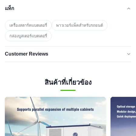
แท็ก
เครื่องสตาร์ทแบตเตอรี่
พาวเวอร์แพ็คสำหรับรถยนต์
กล่องบูสเตอร์แบตเตอรี่
Customer Reviews
5.0
★★★★★
★★★★★
Based on 50 reviews recently
สินค้าที่เกี่ยวข้อง
5 star
100%
4 star
0
3 star
0
2 star
0
1 star
0
Faye F
★★★★★
★★★★★
F
Anguilla
Apr 3.2026