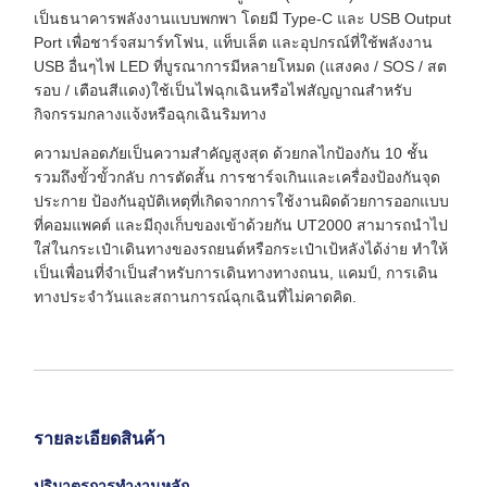
เป็นธนาคารพลังงานแบบพกพา โดยมี Type-C และ USB Output
Port เพื่อชาร์จสมาร์ทโฟน, แท็บเล็ต และอุปกรณ์ที่ใช้พลังงาน
USB อื่นๆไฟ LED ที่บูรณาการมีหลายโหมด (แสงคง / SOS / สต
รอบ / เตือนสีแดง)ใช้เป็นไฟฉุกเฉินหรือไฟสัญญาณสําหรับ
กิจกรรมกลางแจ้งหรือฉุกเฉินริมทาง
ความปลอดภัยเป็นความสําคัญสูงสุด ด้วยกลไกป้องกัน 10 ชั้น
รวมถึงขั้วขั้วกลับ การตัดสั้น การชาร์จเกินและเครื่องป้องกันจุด
ประกาย ป้องกันอุบัติเหตุที่เกิดจากการใช้งานผิดด้วยการออกแบบ
ที่คอมแพคต์ และมีถุงเก็บของเข้าด้วยกัน UT2000 สามารถนําไป
ใส่ในกระเป๋าเดินทางของรถยนต์หรือกระเป๋าเป้หลังได้ง่าย ทําให้
เป็นเพื่อนที่จําเป็นสําหรับการเดินทางทางถนน, แคมป์, การเดิน
ทางประจําวันและสถานการณ์ฉุกเฉินที่ไม่คาดคิด.
รายละเอียดสินค้า
ปริมาตรการทํางานหลัก