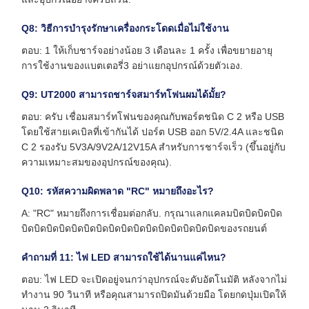
Q8: วิธีการบํารุงรักษาเครื่องกระโดดเมื่อไม่ใช้งาน
ตอบ: 1 ให้เก็บชาร์จอย่างน้อย 3 เดือนละ 1 ครั้ง เพื่อขยายอายุ
การใช้งานของแบตเตอรี่3 อย่าแยกอุปกรณ์ด้วยตัวเอง.
Q9: UT2000 สามารถชาร์จสมาร์ทโฟนผมได้มั้ย?
ตอบ: ครับ เชื่อมสมาร์ทโฟนของคุณกับพอร์ตชนิด C 2 หรือ USB
โดยใช้สายเคเบิลที่เข้ากันได้ ปอร์ต USB ออก 5V/2.4A และชนิด
C 2 รองรับ 5V3A/9V2A/12V15A สําหรับการชาร์จเร็ว (ขึ้นอยู่กับ
ความเหมาะสมของอุปกรณ์ของคุณ).
Q10: รหัสความผิดพลาด "RC" หมายถึงอะไร?
A: "RC" หมายถึงการเชื่อมต่อกลับ. กรุณาแลกแคลมบิดบิดบิดบิด
บิดบิดบิดบิดบิดบิดบิดบิดบิดบิดบิดบิดบิดบิดบิดบิดของรถยนต์
คําถามที่ 11: ไฟ LED สามารถใช้ได้นานแค่ไหน?
ตอบ: ไฟ LED จะเปิดอยู่จนกว่าอุปกรณ์จะดับอัตโนมัติ หลังจากไม่
ทํางาน 90 วินาที หรือคุณสามารถปิดมันด้วยมือ โดยกดปุ่มเปิดให้