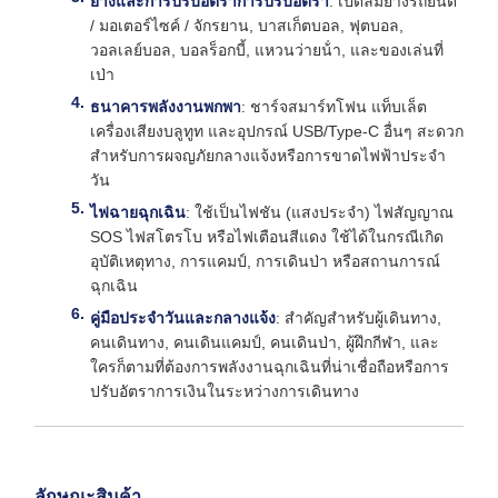
ยางและการปรับอัตราการปรับอัตรา
: เปิดลมยางรถยนต์
/ มอเตอร์ไซค์ / จักรยาน, บาสเก็ตบอล, ฟุตบอล,
วอลเลย์บอล, บอลร็อกบี้, แหวนว่ายน้ํา, และของเล่นที่
เป่า
ธนาคารพลังงานพกพา
: ชาร์จสมาร์ทโฟน แท็บเล็ต
เครื่องเสียงบลูทูท และอุปกรณ์ USB/Type-C อื่นๆ สะดวก
สําหรับการผจญภัยกลางแจ้งหรือการขาดไฟฟ้าประจํา
วัน
ไฟฉายฉุกเฉิน
: ใช้เป็นไฟชัน (แสงประจํา) ไฟสัญญาณ
SOS ไฟสโตรโบ หรือไฟเตือนสีแดง ใช้ได้ในกรณีเกิด
อุบัติเหตุทาง, การแคมป์, การเดินป่า หรือสถานการณ์
ฉุกเฉิน
คู่มือประจําวันและกลางแจ้ง
: สําคัญสําหรับผู้เดินทาง,
คนเดินทาง, คนเดินแคมป์, คนเดินป่า, ผู้ฝึกกีฬา, และ
ใครก็ตามที่ต้องการพลังงานฉุกเฉินที่น่าเชื่อถือหรือการ
ปรับอัตราการเงินในระหว่างการเดินทาง
ลักษณะสินค้า