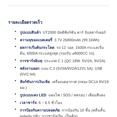
รายละเอียดรวดเร็ว
รูปแบบสินค้า
: UT2000 มัลติฟังก์ชัน คาร์ จับสตาร์เตอร์
ความจุของแบตเตอรี่
: 3.7V 26800mAh (99.16Wh)
ผลการเริ่มต้นกระโดด
: รถ 12 วอล; 1500A กระแสเริ่ม
ต้น; 6000A กระแสสูงสุด (รองรับ ≤8000CC รถ)
การชาร์จอินทุ
: ประเภท C 1 (QC 18W: 5V/2A, 9V/2A)
พลังงานออก
: แบบ C 2 (5V3A/9V2A/12V1.5A); USB
(5V/2.4A)
ฟังก์ชันการเงินเฟ้อ
: เครื่องบดอากาศ (กล่อง DC14.8V/19
มม.)
รูปแบบแสง LED
: แผนไฟ / SOS / สตรอบ / เตือนสีแดง
เวลาชาร์จ
: 6 ~ 6.5 ชั่วโมง
การป้องกันความปลอดภัย
: การป้องกัน 10 ชั้น (คลื่นสั้น,
polarity กลับ, การชาร์จเกิน, เป็นต้น)