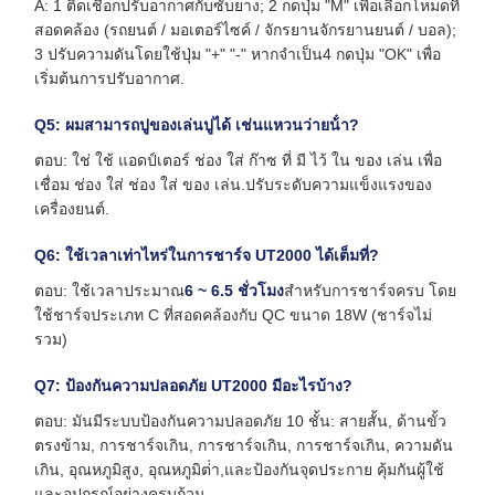
A: 1 ติดเชือกปรับอากาศกับซับยาง; 2 กดปุ่ม "M" เพื่อเลือกโหมดที่
สอดคล้อง (รถยนต์ / มอเตอร์ไซค์ / จักรยานจักรยานยนต์ / บอล);
3 ปรับความดันโดยใช้ปุ่ม "+" "-" หากจําเป็น4 กดปุ่ม "OK" เพื่อ
เริ่มต้นการปรับอากาศ.
Q5: ผมสามารถปูของเล่นปูได้ เช่นแหวนว่ายน้ํา?
ตอบ: ใช่ ใช้ แอดป์เตอร์ ช่อง ใส่ ก๊าซ ที่ มี ไว้ ใน ของ เล่น เพื่อ
เชื่อม ช่อง ใส่ ช่อง ใส่ ของ เล่น.ปรับระดับความแข็งแรงของ
เครื่องยนต์.
Q6: ใช้เวลาเท่าไหร่ในการชาร์จ UT2000 ได้เต็มที่?
ตอบ: ใช้เวลาประมาณ
6 ~ 6.5 ชั่วโมง
สําหรับการชาร์จครบ โดย
ใช้ชาร์จประเภท C ที่สอดคล้องกับ QC ขนาด 18W (ชาร์จไม่
รวม)
Q7: ป้องกันความปลอดภัย UT2000 มีอะไรบ้าง?
ตอบ: มันมีระบบป้องกันความปลอดภัย 10 ชั้น: สายสั้น, ด้านขั้ว
ตรงข้าม, การชาร์จเกิน, การชาร์จเกิน, การชาร์จเกิน, ความดัน
เกิน, อุณหภูมิสูง, อุณหภูมิต่ํา,และป้องกันจุดประกาย คุ้มกันผู้ใช้
และอุปกรณ์อย่างครบถ้วน.