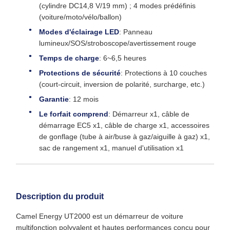
(cylindre DC14,8 V/19 mm) ; 4 modes prédéfinis
(voiture/moto/vélo/ballon)
Modes d'éclairage LED
: Panneau
lumineux/SOS/stroboscope/avertissement rouge
Temps de charge
: 6~6,5 heures
Protections de sécurité
: Protections à 10 couches
(court-circuit, inversion de polarité, surcharge, etc.)
Garantie
: 12 mois
Le forfait comprend
: Démarreur x1, câble de
démarrage EC5 x1, câble de charge x1, accessoires
de gonflage (tube à air/buse à gaz/aiguille à gaz) x1,
sac de rangement x1, manuel d'utilisation x1
Description du produit
Camel Energy UT2000 est un démarreur de voiture
multifonction polyvalent et hautes performances conçu pour