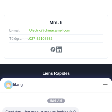
Mrs. li
E-mail:
Ulectric@chinacamel.com
Télégramme:
027-52108932
Liens Rapides
Aperçu
lifang
Produits
A Propos De Nous
Visite D'usine
5:05 AM
Contrôle De La Qualité
Good day, what product are you looking for?