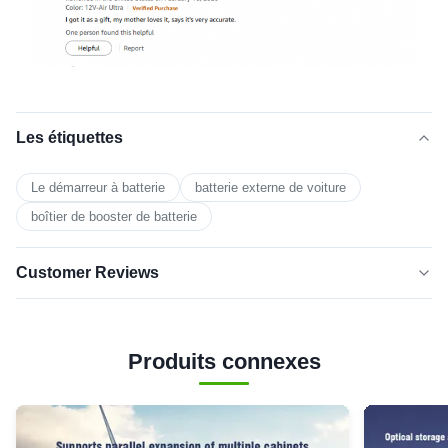
Les étiquettes
Le démarreur à batterie
batterie externe de voiture
boîtier de booster de batterie
Customer Reviews
5.0
★★★★★
★★★★★
Based on 50 reviews recently
Produits connexes
5 star
100%
4 star
0
3 star
0