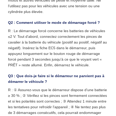
motos et autres véhicules de petite et moyenne taille. Ne
l'utilisez pas pour les véhicules avec une tension ou une
cylindrée plus élevée.
Q2 : Comment utiliser le mode de démarrage forcé ?
R : Le démarrage forcé concerne les batteries de véhicules
≤2 V. Tout d'abord, connectez correctement les pinces de
cavalier à la batterie du véhicule (positif au positif, négatif au
négatif). Insérez la fiche EC5 dans le démarreur, puis
appuyez longuement sur le bouton rouge de démarrage
forcé pendant 3 secondes jusqu'à ce que le voyant vert «
PRÊT » reste allumé. Enfin, démarrez le véhicule.
Q3 : Que dois-je faire si le démarreur ne parvient pas à
démarrer le véhicule ?
R : ① Assurez-vous que le démarreur dispose d'une batterie
≥ 30 % ; ② Vérifiez si les pinces sont fermement connectées
et si les polarités sont correctes ; ③ Attendez 1 minute entre
les tentatives pour refroidir l'appareil ; ④ Ne tentez pas plus
de 3 démarrages consécutifs, cela pourrait endommager