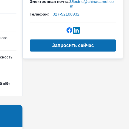
Электронная почта:
Ulectric@chinacamel.co
m
Телефон:
027-52108932
)
ного
Запросить сейчас
сность.
5 кВт