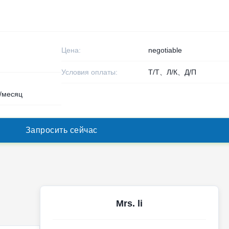
Цена:
negotiable
Условия оплаты:
Т/Т、Л/К、Д/П
/месяц
З
а
п
р
о
с
и
т
ь
с
е
й
ч
а
с
Mrs. li