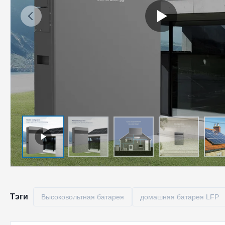
Тэги
Высоковольтная батарея
домашняя батарея LFP