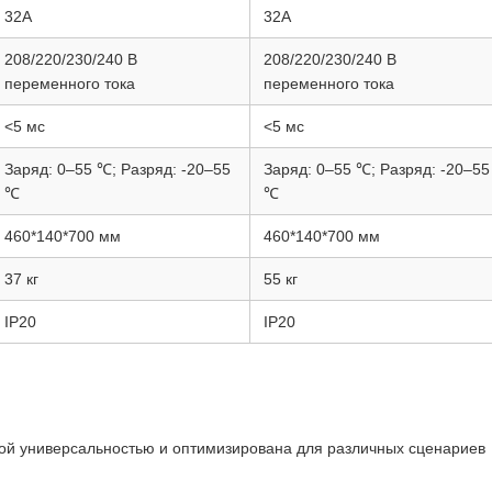
32А
32А
208/220/230/240 В
208/220/230/240 В
переменного тока
переменного тока
<5 мс
<5 мс
Заряд: 0–55 ℃; Разряд: -20–55
Заряд: 0–55 ℃; Разряд: -20–55
℃
℃
460*140*700 мм
460*140*700 мм
37 кг
55 кг
IP20
IP20
ой универсальностью и оптимизирована для различных сценариев