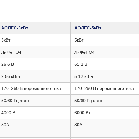
АОЛЕС‑3кВт
АОЛЕС‑5кВт
3кВт
5кВт
ЛиФеПО4
ЛиФеПО4
25,6 В
51,2 В
2,56 кВтч
5,12 кВтч
170–260 В переменного тока
170–260 В переменного тока
50/60 Гц авто
50/60 Гц авто
4000 Вт
6000 Вт
80А
80А