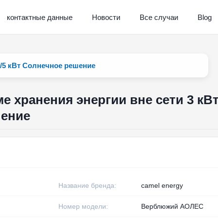
контактные данные
Новости
Все случаи
Blog
т/5 кВт Солнечное решение
е хранения энергии вне сети 3 кВт
шение
Название бренда:
camel energy
Номер модели:
Верблюжий АОЛЕС