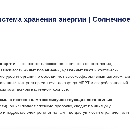
стема хранения энергии | Солнечно
энергии
— это энергетическое решение нового поколения,
зависимости жилых помещений, удаленных кают и критически
кого уровня органично объединяет высокоэффективный автономный
вованный контроллер солнечного заряда MPPT и сверхбезопасный
ном компактном настенном корпусе.
темы с постоянным током
и
существующие автономные
ти), он исключает сложную проводку, сводит к минимуму
е и надежное электропитание там, где доступ к сети ограничен или