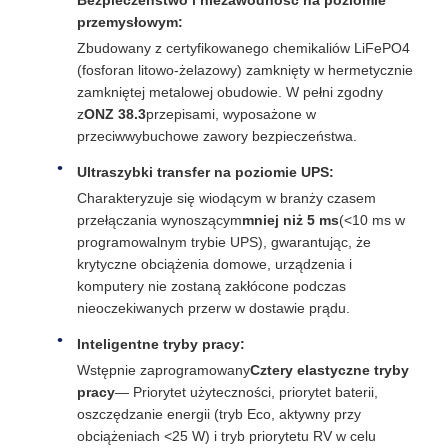
Bezpieczeństwo i niezawodność na poziomie
przemysłowym:
Zbudowany z certyfikowanego chemikaliów LiFePO4
(fosforan litowo-żelazowy) zamknięty w hermetycznie
zamkniętej metalowej obudowie. W pełni zgodny
z
ONZ 38.3
przepisami, wyposażone w
przeciwwybuchowe zawory bezpieczeństwa.
Ultraszybki transfer na poziomie UPS:
Charakteryzuje się wiodącym w branży czasem
przełączania wynoszącym
mniej niż 5 ms
(<10 ms w
programowalnym trybie UPS), gwarantując, że
krytyczne obciążenia domowe, urządzenia i
komputery nie zostaną zakłócone podczas
nieoczekiwanych przerw w dostawie prądu.
Inteligentne tryby pracy:
Wstępnie zaprogramowany
Cztery elastyczne tryby
pracy
— Priorytet użyteczności, priorytet baterii,
oszczędzanie energii (tryb Eco, aktywny przy
obciążeniach <25 W) i tryb priorytetu RV w celu