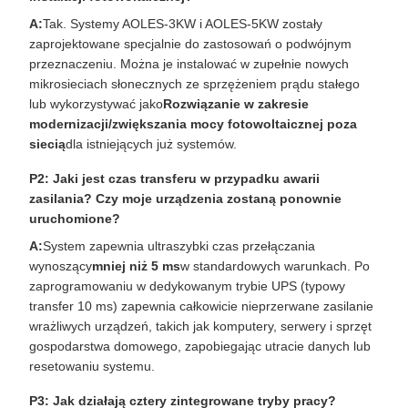
A:
Tak. Systemy AOLES-3KW i AOLES-5KW zostały
zaprojektowane specjalnie do zastosowań o podwójnym
przeznaczeniu. Można je instalować w zupełnie nowych
mikrosieciach słonecznych ze sprzężeniem prądu stałego
lub wykorzystywać jako
Rozwiązanie w zakresie
modernizacji/zwiększania mocy fotowoltaicznej poza
siecią
dla istniejących już systemów.
P2: Jaki jest czas transferu w przypadku awarii
zasilania? Czy moje urządzenia zostaną ponownie
uruchomione?
A:
System zapewnia ultraszybki czas przełączania
wynoszący
mniej niż 5 ms
w standardowych warunkach. Po
zaprogramowaniu w dedykowanym trybie UPS (typowy
transfer 10 ms) zapewnia całkowicie nieprzerwane zasilanie
wrażliwych urządzeń, takich jak komputery, serwery i sprzęt
gospodarstwa domowego, zapobiegając utracie danych lub
resetowaniu systemu.
P3: Jak działają cztery zintegrowane tryby pracy?