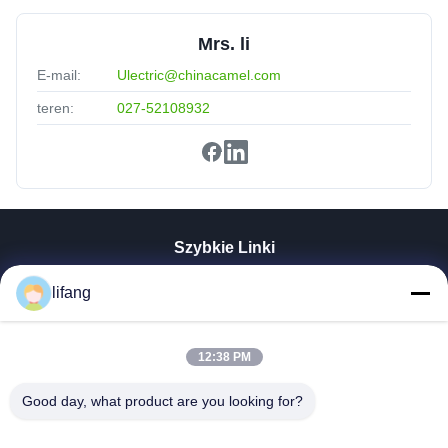
Mrs. li
E-mail:
Ulectric@chinacamel.com
teren:
027-52108932
Szybkie Linki
Dom
lifang
Produkty
O Nas
Wycieczka Po Fabryce
12:38 PM
Kontrola Jakości
Good day, what product are you looking for?
Skontaktuj Się Z Nami
Aktualności