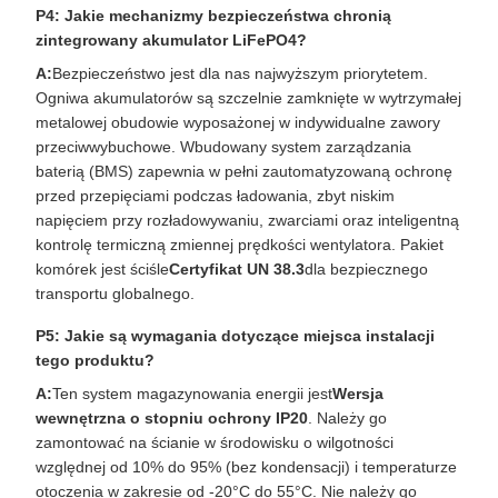
P4: Jakie mechanizmy bezpieczeństwa chronią
zintegrowany akumulator LiFePO4?
A:
Bezpieczeństwo jest dla nas najwyższym priorytetem.
Ogniwa akumulatorów są szczelnie zamknięte w wytrzymałej
metalowej obudowie wyposażonej w indywidualne zawory
przeciwwybuchowe. Wbudowany system zarządzania
baterią (BMS) zapewnia w pełni zautomatyzowaną ochronę
przed przepięciami podczas ładowania, zbyt niskim
napięciem przy rozładowywaniu, zwarciami oraz inteligentną
kontrolę termiczną zmiennej prędkości wentylatora. Pakiet
komórek jest ściśle
Certyfikat UN 38.3
dla bezpiecznego
transportu globalnego.
P5: Jakie są wymagania dotyczące miejsca instalacji
tego produktu?
A:
Ten system magazynowania energii jest
Wersja
wewnętrzna o stopniu ochrony IP20
. Należy go
zamontować na ścianie w środowisku o wilgotności
względnej od 10% do 95% (bez kondensacji) i temperaturze
otoczenia w zakresie od -20°C do 55°C. Nie należy go