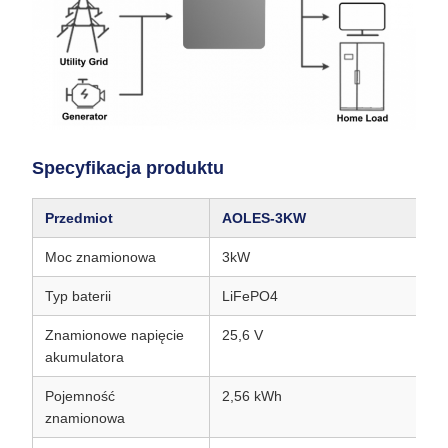
Specyfikacja produktu
Przedmiot
AOLES-3KW
A
Moc znamionowa
3kW
5
Typ baterii
LiFePO4
L
Znamionowe napięcie
25,6 V
51
akumulatora
Pojemność
2,56 kWh
5,
znamionowa