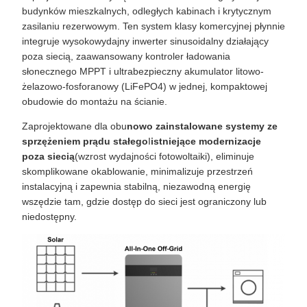
budynków mieszkalnych, odległych kabinach i krytycznym
zasilaniu rezerwowym. Ten system klasy komercyjnej płynnie
integruje wysokowydajny inwerter sinusoidalny działający
poza siecią, zaawansowany kontroler ładowania
słonecznego MPPT i ultrabezpieczny akumulator litowo-
żelazowo-fosforanowy (LiFePO4) w jednej, kompaktowej
obudowie do montażu na ścianie.
Zaprojektowane dla obu
nowo zainstalowane systemy ze
sprzężeniem prądu stałego
I
istniejące modernizacje
poza siecią
(wzrost wydajności fotowoltaiki), eliminuje
skomplikowane okablowanie, minimalizuje przestrzeń
instalacyjną i zapewnia stabilną, niezawodną energię
wszędzie tam, gdzie dostęp do sieci jest ograniczony lub
niedostępny.