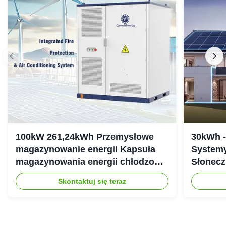
100kW 261,24kWh Przemysłowe
30kWh 
magazynowanie energii Kapsuła
Systemy
magazynowania energii chłodzonej
Słonecz
cieczą IP54
307.2Vd
Skontaktuj się teraz