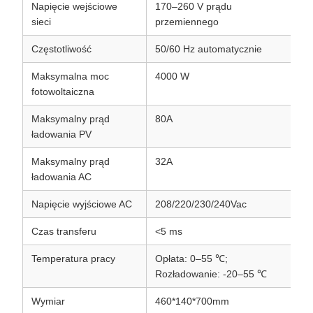
Napięcie wejściowe
170–260 V prądu
17
sieci
przemiennego
p
Częstotliwość
50/60 Hz automatycznie
50
Maksymalna moc
4000 W
6
fotowoltaiczna
Maksymalny prąd
80A
8
ładowania PV
Maksymalny prąd
32A
3
ładowania AC
Napięcie wyjściowe AC
208/220/230/240Vac
20
Czas transferu
<5 ms
<
Temperatura pracy
Opłata: 0–55 ℃;
Op
Rozładowanie: -20–55 ℃
Ro
Wymiar
460*140*700mm
4