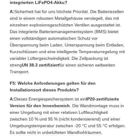
integrierten LiFePO4-Akku?
A:
Sicherheit hat für uns höchste Priorität. Die Batteriezellen
sind in einem robusten Metallgehäuse versiegelt, das mit
einzelnen explosionsgeschützten Ventilen ausgestattet ist.
Das integrierte Batteriemanagementsystem (BMS) bietet
einen vollständigen automatischen Schutz vor
Überspannung beim Laden, Unterspannung beim Entladen,
Kurzschlüssen und eine intelligente Temperaturregelung mit
variabler Lüftergeschwindigkeit. Die Zellpackung ist
streng
UN 38.3 zertifiziert
für einen sicheren weltweiten
Transport.
F5: Welche Anforderungen gelten für den
Installationsort dieses Produkts?
A:
Dieses Energiespeichersystem ist ein
IP20-zertifizierte
Version für den Innenbereich
. Die Wandmontage muss in
einer Umgebung mit einer relativen Luftfeuchtigkeit
zwischen 10 % und 95 % (nicht kondensierend) und einer
Umgebungstemperatur zwischen -20 °C und 55 °C erfolgen.
Es sollte nicht in unbelüfteten Wandhohlräumen,