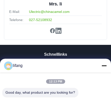
Mrs. li
E-Mail:
Ulectric@chinacamel.com
Telefone:
027-52108932
Schnelllinks
Startseite
lifang
Produkte
Über Uns
Fabrik Tour
12:13 PM
Qualitätskontrolle
Good day, what product are you looking for?
Kontakt
Nachrichten
Alle Fälle