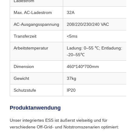
Ladestrom
Max. AC-Ladestrom
32A
3
AC-Ausgangsspannung
208/220/230/240 VAC
20
Transferzeit
<5ms
<
Arbeitstemperatur
Ladung: 0–55 ℃; Entladung:
La
-20–55℃
-
Dimension
460*140*700mm
4
Gewicht
37kg
55
Schutzstufe
IP20
IP
Produktanwendung
Unser integriertes ESS ist äußerst vielseitig und für
verschiedene Off-Grid- und Notstromszenarien optimiert: