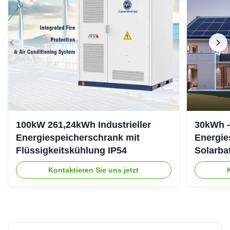
100kW 261,24kWh Industrieller
30kWh -
Energiespeicherschrank mit
Energie
Flüssigkeitskühlung IP54
Solarba
307,2 V
Kontaktieren Sie uns jetzt