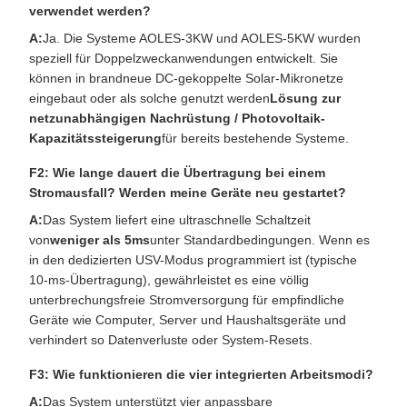
verwendet werden?
A:
Ja. Die Systeme AOLES-3KW und AOLES-5KW wurden
speziell für Doppelzweckanwendungen entwickelt. Sie
können in brandneue DC-gekoppelte Solar-Mikronetze
eingebaut oder als solche genutzt werden
Lösung zur
netzunabhängigen Nachrüstung / Photovoltaik-
Kapazitätssteigerung
für bereits bestehende Systeme.
F2: Wie lange dauert die Übertragung bei einem
Stromausfall? Werden meine Geräte neu gestartet?
A:
Das System liefert eine ultraschnelle Schaltzeit
von
weniger als 5ms
unter Standardbedingungen. Wenn es
in den dedizierten USV-Modus programmiert ist (typische
10-ms-Übertragung), gewährleistet es eine völlig
unterbrechungsfreie Stromversorgung für empfindliche
Geräte wie Computer, Server und Haushaltsgeräte und
verhindert so Datenverluste oder System-Resets.
F3: Wie funktionieren die vier integrierten Arbeitsmodi?
A:
Das System unterstützt vier anpassbare