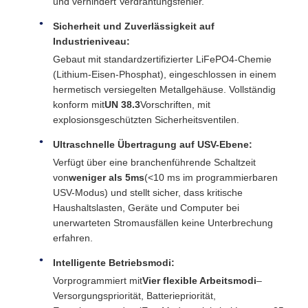
und verhindert Verdrahtungsfehler.
Sicherheit und Zuverlässigkeit auf
Industrieniveau:
Gebaut mit standardzertifizierter LiFePO4-Chemie
(Lithium-Eisen-Phosphat), eingeschlossen in einem
hermetisch versiegelten Metallgehäuse. Vollständig
konform mit
UN 38.3
Vorschriften, mit
explosionsgeschützten Sicherheitsventilen.
Ultraschnelle Übertragung auf USV-Ebene:
Verfügt über eine branchenführende Schaltzeit
von
weniger als 5ms
(<10 ms im programmierbaren
USV-Modus) und stellt sicher, dass kritische
Haushaltslasten, Geräte und Computer bei
unerwarteten Stromausfällen keine Unterbrechung
erfahren.
Intelligente Betriebsmodi:
Vorprogrammiert mit
Vier flexible Arbeitsmodi
–
Versorgungspriorität, Batteriepriorität,