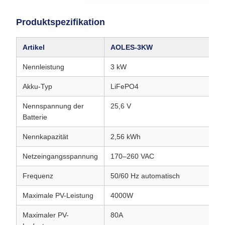
Produktspezifikation
Artikel
AOLES-3KW
A
Nennleistung
3 kW
5 
Akku-Typ
LiFePO4
Li
Nennspannung der
25,6 V
51
Batterie
Nennkapazität
2,56 kWh
5,
Netzeingangsspannung
170–260 VAC
17
Frequenz
50/60 Hz automatisch
50
Maximale PV-Leistung
4000W
6
Maximaler PV-
80A
8