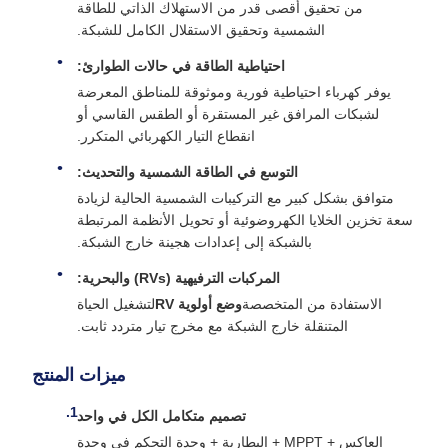
من تحقيق أقصى قدر من الاستهلاك الذاتي للطاقة
الشمسية وتحقيق الاستقلال الكامل للشبكة.
احتياطية الطاقة في حالات الطوارئ:
يوفر كهرباء احتياطية فورية وموثوقة للمناطق المعرضة
لشبكات المرافق غير المستقرة أو الطقس القاسي أو
انقطاع التيار الكهربائي المتكرر.
التوسع في الطاقة الشمسية والتحديث:
متوافق بشكل كبير مع التركيبات الشمسية الحالية لزيادة
سعة تخزين الخلايا الكهروضوئية أو تحويل الأنظمة المرتبطة
بالشبكة إلى إعدادات هجينة خارج الشبكة.
المركبات الترفيهية (RVs) والبحرية:
الاستفادة من المتخصصة
وضع أولوية RV
لتشغيل الحياة
المتنقلة خارج الشبكة مع مخرج تيار متردد ثابت.
ميزات المنتج
تصميم متكامل الكل في واحد
العاكس + MPPT + البطارية + وحدة التحكم في وحدة