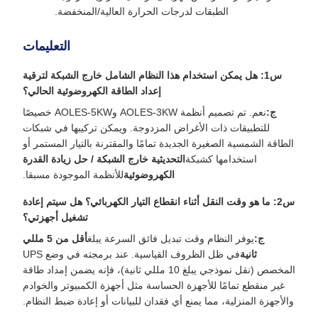
الطبقات لدرجات الحرارة العالية/المنخفضة.
التعليمات
س1: هل يمكن استخدام هذا النظام الشامل خارج الشبكة لترقية
إعداد الطاقة الكهروضوئية الحالي؟
ج:
نعم. تم تصميم أنظمة AOLES-3KW وAOLES-5KW خصيصًا
للتطبيقات ذات الأغراض المزدوجة. ويمكن تركيبها في شبكات
الطاقة الشمسية الصغيرة الجديدة تمامًا والمقترنة بالتيار المستمر أو
استخدامها كشبكة
التحديثية خارج الشبكة / حل زيادة القدرة
الكهروضوئية
للأنظمة الموجودة مسبقا.
س2: ما هو وقت النقل أثناء انقطاع التيار الكهربائي؟ هل سيتم إعادة
تشغيل أجهزتي؟
ج:
يوفر النظام وقت تبديل فائق السرعة يبلغ
أقل من 5 مللي
ثانية
في ظل الظروف القياسية. عند برمجته في وضع UPS
المخصص (نقل نموذجي يبلغ 10 مللي ثانية)، فإنه يضمن إمداد طاقة
غير منقطع تمامًا للأجهزة الحساسة مثل أجهزة الكمبيوتر والخوادم
والأجهزة المنزلية، مما يمنع أي فقدان للبيانات أو إعادة ضبط النظام.