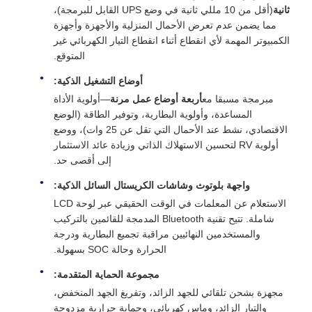
ثانية
(أقل من 10 مللي ثانية في وضع UPS القابل للبرمجة)،
مما يضمن عدم تعرض الأحمال المنزلية والأجهزة وأجهزة
الكمبيوتر المهمة لأي انقطاع أثناء انقطاع التيار الكهربائي غير
المتوقع.
أوضاع التشغيل الذكية:
مبرمجة مسبقا مع
أربعة أوضاع عمل مرنة
—أولوية الأداة
المساعدة، وأولوية البطارية، وتوفير الطاقة (الوضع
الاقتصادي، نشط عند الأحمال التي تقل عن 25 وات)، ووضع
أولوية RV لتحسين الاستهلاك الذاتي وزيادة عائد الاستثمار
إلى أقصى حد.
واجهة بلوتوث وشاشات الكريستال السائل الذكية:
الاستعلام عن المعلمات في الوقت الحقيقي عبر لوحة LCD
شاملة. تتيح تقنية Bluetooth المدمجة للقائمين بالتركيب
والمستخدمين النهائيين مراقبة تجميع البطارية ودرجة
الحرارة وحالة SOC بسهولة.
مجموعة الحماية المتقدمة:
مجهزة بشحن تلقائي للجهد الزائد، وتفريغ الجهد المنخفض،
والتيار الزائد، وماس كهربائى، وحماية حرارية مزدوجة