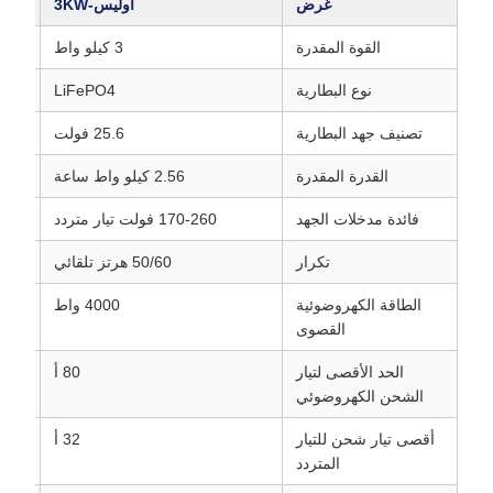
غرض
أوليس-3KW
القوة المقدرة
3 كيلو واط
نوع البطارية
LiFePO4
تصنيف جهد البطارية
25.6 فولت
القدرة المقدرة
2.56 كيلو واط ساعة
فائدة مدخلات الجهد
170-260 فولت تيار متردد
تكرار
50/60 هرتز تلقائي
الطاقة الكهروضوئية
4000 واط
القصوى
الحد الأقصى لتيار
80 أ
الشحن الكهروضوئي
أقصى تيار شحن للتيار
32 أ
المتردد