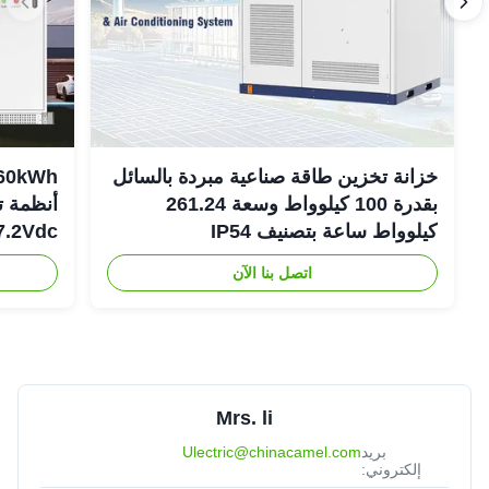
خزانة تخزين طاقة صناعية مبردة بالسائل
بقدرة 100 كيلوواط وسعة 261.24
أنظمة ت
كيلوواط ساعة بتصنيف IP54
307.2Vdc
اتصل بنا الآن
Mrs. li
بريد
Ulectric@chinacamel.com
إلكتروني: