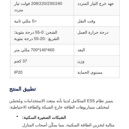
جهد خرج التيار المتردد
208/220/230/240 فولت تيار
متردد
وقت النقل
<5 مللي ثانية
درجة حرارة العمل
الشحن: 0-55 درجة مئوية؛
التفريغ: -20-55 درجة مئوية
البعد
460*140*700 مللي متر
وزن
37 كجم
مستوى الحماية
IP20
تطبيق المنتج
يتميز نظام ESS المتكامل لدينا بأنه متعدد الاستخدامات ومُحسّن
لمختلف سيناريوهات الطاقة خارج الشبكة والطاقة الاحتياطية:
الشبكات الصغيرة السكنية:
مثالية لتخزين الطاقة السكنية، مما يمكّن أصحاب المنازل