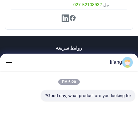
تيل:
027-52108932
روابط سريعة
منزل
lifang
المنتجات
حول بنا
جولة في المعمل
5:20 PM
ضبط الجودة
Good day, what product are you looking for?
اتصل بنا
أخبار
جميع القضايا
Blog
Ulectric Technology Co., Ltd.