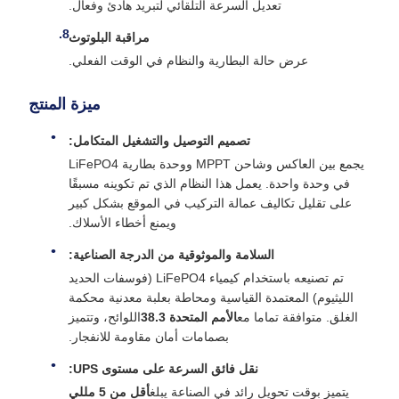
تعديل السرعة التلقائي لتبريد هادئ وفعال.
مراقبة البلوتوث
عرض حالة البطارية والنظام في الوقت الفعلي.
ميزة المنتج
تصميم التوصيل والتشغيل المتكامل:
يجمع بين العاكس وشاحن MPPT ووحدة بطارية LiFePO4
في وحدة واحدة. يعمل هذا النظام الذي تم تكوينه مسبقًا
على تقليل تكاليف عمالة التركيب في الموقع بشكل كبير
ويمنع أخطاء الأسلاك.
السلامة والموثوقية من الدرجة الصناعية:
تم تصنيعه باستخدام كيمياء LiFePO4 (فوسفات الحديد
الليثيوم) المعتمدة القياسية ومحاطة بعلبة معدنية محكمة
الغلق. متوافقة تماما مع
الأمم المتحدة 38.3
اللوائح، وتتميز
بصمامات أمان مقاومة للانفجار.
نقل فائق السرعة على مستوى UPS:
يتميز بوقت تحويل رائد في الصناعة يبلغ
أقل من 5 مللي