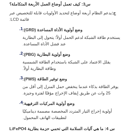
س3: كيف تعمل أوضاع العمل الأربعة المتكاملة؟
ج:
يدعم النظام أربعة أوضاع لتحديد الأولويات قابلة للتخصيص عبر
قائمة LCD:
وضع أولوية الأداة المساعدة (GRD):
يستخدم طاقة الشبكة لدعم الحمل أولاً؛ يتحول إلى البطارية
عند فشل الأداة المساعدة.
وضع أولوية البطارية (PBG):
يقلل الاعتماد على الشبكة باستخدام الطاقة الشمسية
وطاقة البطارية أولاً.
وضع توفير الطاقة (PWS):
يوفر الطاقة بذكاء عندما ينخفض ​​حمل المنزل إلى أقل من
25 وات عن طريق إيقاف الإخراج مؤقتًا لفترة وجيزة.
وضع أولوية المركبات الترفيهية:
أولوية إخراج التيار المتردد المخصصة مصممة ديناميكيًا
لتطبيقات الهاتف المحمول.
س 4: ما هي آليات السلامة التي تحمي حزمة بطارية LiFePO4