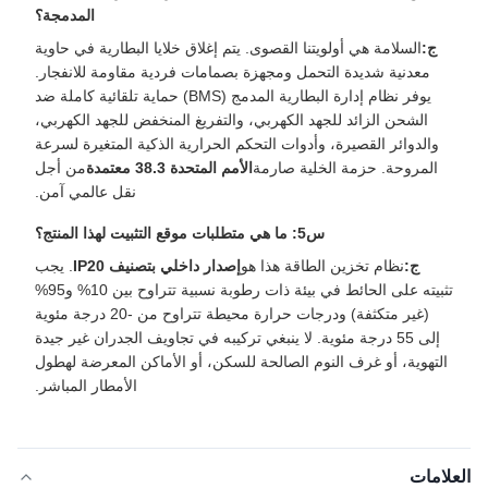
المدمجة؟
ج:
السلامة هي أولويتنا القصوى. يتم إغلاق خلايا البطارية في حاوية
معدنية شديدة التحمل ومجهزة بصمامات فردية مقاومة للانفجار.
يوفر نظام إدارة البطارية المدمج (BMS) حماية تلقائية كاملة ضد
الشحن الزائد للجهد الكهربي، والتفريغ المنخفض للجهد الكهربي،
والدوائر القصيرة، وأدوات التحكم الحرارية الذكية المتغيرة لسرعة
المروحة. حزمة الخلية صارمة
الأمم المتحدة 38.3 معتمدة
من أجل
نقل عالمي آمن.
س5: ما هي متطلبات موقع التثبيت لهذا المنتج؟
ج:
نظام تخزين الطاقة هذا هو
إصدار داخلي بتصنيف IP20
. يجب
تثبيته على الحائط في بيئة ذات رطوبة نسبية تتراوح بين 10% و95%
(غير متكثفة) ودرجات حرارة محيطة تتراوح من -20 درجة مئوية
إلى 55 درجة مئوية. لا ينبغي تركيبه في تجاويف الجدران غير جيدة
التهوية، أو غرف النوم الصالحة للسكن، أو الأماكن المعرضة لهطول
الأمطار المباشر.
العلامات