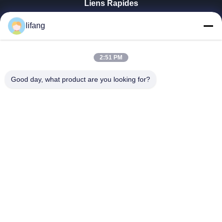
Liens Rapides
Aperçu
lifang
Produits
A Propos De Nous
Visite D'usine
2:51 PM
Contrôle De La Qualité
Good day, what product are you looking for?
Contact
Nouvelles
Tous Les Cas
Blog
Ulectric Technology Co., Ltd.
86-027-52108932
Ulectric@chinacamel.com
Suivez-Nous!