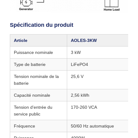
Spécification du produit
Article
AOLES‑3KW
A
Puissance nominale
3 kW
5
Type de batterie
LiFePO4
L
Tension nominale de la
25,6 V
5
batterie
Capacité nominale
2,56 kWh
5
Tension d'entrée du
170-260 VCA
1
service public
Fréquence
50/60 Hz automatique
5