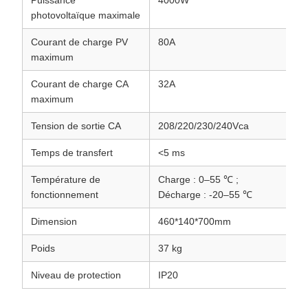
Puissance
4000W
6
photovoltaïque maximale
Courant de charge PV
80A
8
maximum
Courant de charge CA
32A
3
maximum
Tension de sortie CA
208/220/230/240Vca
2
Temps de transfert
<5 ms
<
Température de
Charge : 0–55 ℃ ;
C
fonctionnement
Décharge : -20–55 ℃
D
Dimension
460*140*700mm
4
Poids
37 kg
5
Niveau de protection
IP20
I