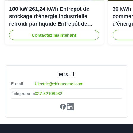
100 kW 261,24 kWh Entrepôt de
30 kWh 
stockage d'énergie industrielle
commerc
refroidi par liquide Entrepôt de
d'énergi
stockage d'énergie refroidi par
307.2Vd
Contactez maintenant
liquide IP54
Mrs. li
E-mail:
Ulectric@chinacamel.com
Télégramme:
027-52108932