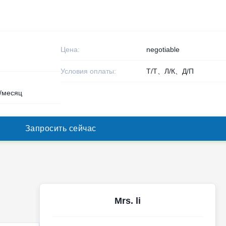
Цена:
negotiable
Условия оплаты:
Т/Т、Л/К、Д/П
/месяц
З
а
п
р
о
с
и
т
ь
с
е
й
ч
а
с
Mrs. li