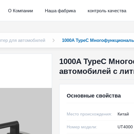
О Компании
Наша фабрика
контроль качества
тер для автомобилей
1000A TypeC Многофункциональ
1000A TypeC Мног
автомобилей с ли
Основные свойства
Место происхождения:
Китай
Номер модели:
UT4000