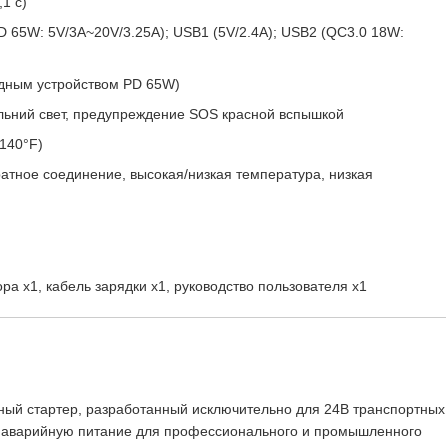
1 с)
PD 65W: 5V/3A~20V/3.25A); USB1 (5V/2.4A); USB2 (QC3.0 18W:
рядным устройством PD 65W)
альний свет, предупреждение SOS красной вспышкой
~140°F)
ратное соединение, высокая/низкая температура, низкая
ора x1, кабель зарядки x1, руководство пользователя x1
нный стартер, разработанный исключительно для 24В транспортных
 аварийную питание для профессионального и промышленного