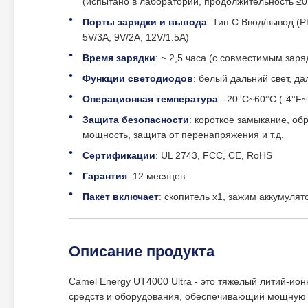
(испытано в лаборатории, продолжительность ≤0,
Порты зарядки и вывода
: Тип C Ввод/вывод (
5V/3A, 9V/2A, 12V/1.5A)
Время зарядки
: ~ 2,5 часа (с совместимым за
Функции светодиодов
: белый дальний свет, д
Операционная температура
: -20°C~60°C (-4°F
Защита безопасности
: короткое замыкание, об
мощность, защита от перенапряжения и т.д.
Сертификации
: UL 2743, FCC, CE, RoHS
Гарантия
: 12 месяцев
Пакет включает
: скопитель x1, зажим аккумулят
Описание продукта
Camel Energy UT4000 Ultra - это тяжелый литий-ио
средств и оборудования, обеспечивающий мощную