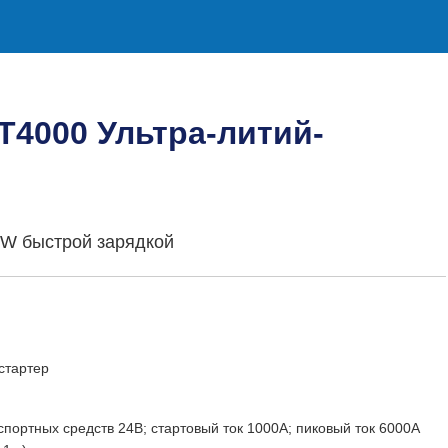
T4000 Ультра-литий-
5W быстрой зарядкой
стартер
нспортных средств 24В; стартовый ток 1000А; пиковый ток 6000А