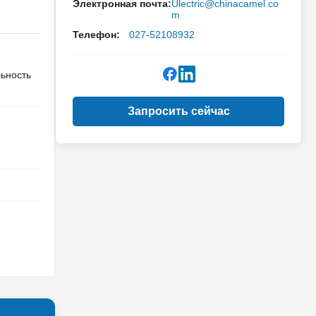
Электронная почта:
Ulectric@chinacamel.co
m
Телефон:
027-52108932
ьность
Запросить сейчас