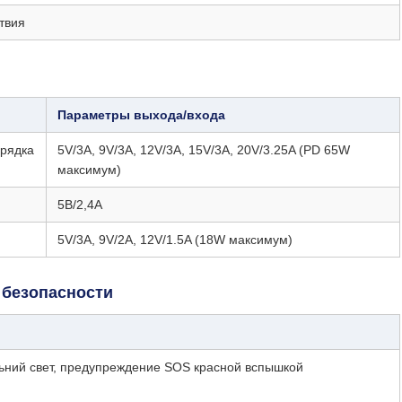
твия
Параметры выхода/входа
арядка
5V/3A, 9V/3A, 12V/3A, 15V/3A, 20V/3.25A (PD 65W
максимум)
5В/2,4А
5V/3A, 9V/2A, 12V/1.5A (18W максимум)
 безопасности
льний свет, предупреждение SOS красной вспышкой