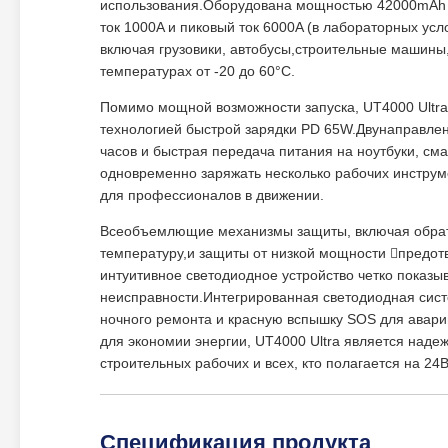
использования.Оборудована мощностью 42000mAh (
ток 1000A и пиковый ток 6000A (в лабораторных ус
включая грузовики, автобусы,строительные машины,
температурах от -20 до 60°С.
Помимо мощной возможности запуска, UT4000 Ultr
технологией быстрой зарядки PD 65W.Двунаправленн
часов и быстрая передача питания на ноутбуки, см
одновременно заряжать несколько рабочих инструм
для профессионалов в движении.
Всеобъемлющие механизмы защиты, включая обратн
температуру,и защиты от низкой мощности предот
интуитивное светодиодное устройство четко показы
неисправности.Интегрированная светодиодная сис
ночного ремонта и красную вспышку SOS для авар
для экономии энергии, UT4000 Ultra является над
строительных рабочих и всех, кто полагается на 24
Спецификация продукта