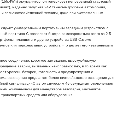
155.4Wh) аккумулятор, он генерирует непрерывный стартовый
ловиях), надежно запуская 24V тяжелые грузовые автомобили,
 и сельскохозяйственной техники, даже при экстремальных
a служит универсальным портативным зарядным устройством с
ый порт типа C позволяет быстро самозаряжаться всего за 2.5
артфоны, планшеты и другие устройства USB-C.может
ентов или персональных устройств, что делает его незаменимым
ое соединение, короткое замыкание, высокую/низкую
вращение аварий, вызванных неисправностью, в то время как
вает уровень батареи, готовность и предупреждения о
тема освещения предлагает белое низкое/высокое освещение для
ийной сигнализацииС автоматическим 45-секундным отключением
ежным компаньоном для менеджеров автопарка, механиков,
В транспортных средств или оборудования.