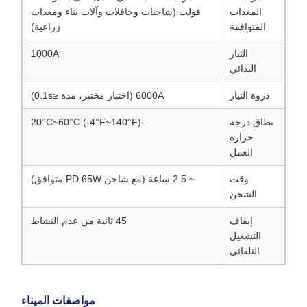
المعدات
فولت (شاحنات وحافلات وآلات بناء ومعدات
المتوافقة
زراعية)
التيار
1000A
البدائي
ذروة التيار
6000A (اختبار مختبر، مدة ≤0.1s)
نطاق درجة
-20°C~60°C (-4°F~140°F)
حرارة
العمل
وقت
~ 2.5 ساعة (مع شاحن PD 65W متوافق)
الشحن
إيقاف
45 ثانية من عدم النشاط
التشغيل
التلقائي
مواصفات الميناء