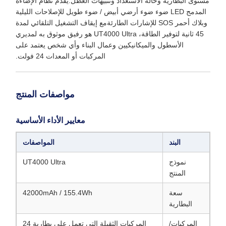
مستوى البطارية وحالة الاستعداد وتنبيهات العطل.يقدم نظام الإضاءة
المدمج LED ضوء ضوء أرضي أبيض / ضوء طويل للإصلاحات الليلية
وبلاك أحمر SOS للإشارات الطارئةمع إيقاف التشغيل التلقائي لمدة
45 ثانية لتوفير الطاقة، UT4000 Ultra هو رفيق موثوق به لمديري
الأسطول والميكانيكيين وعمال البناء وأي شخص يعتمد على
المركبات أو المعدات 24 فولت.
مواصفات المنتج
معايير الأداء الأساسية
البند
المواصفات
نموذج
UT4000 Ultra
المنتج
سعة
42000mAh / 155.4Wh
البطارية
المركبات/
المركبات الثقيلة التي تعمل على بطارية 24