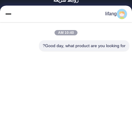
روابط سريعة
منزل
lifang
المنتجات
حول بنا
جولة في المعمل
10:40 AM
ضبط الجودة
Good day, what product are you looking for?
اتصل بنا
أخبار
جميع القضايا
Blog
Ulectric Technology Co., Ltd.
86-027-52108932
Ulectric@chinacamel.com
اتبعنا