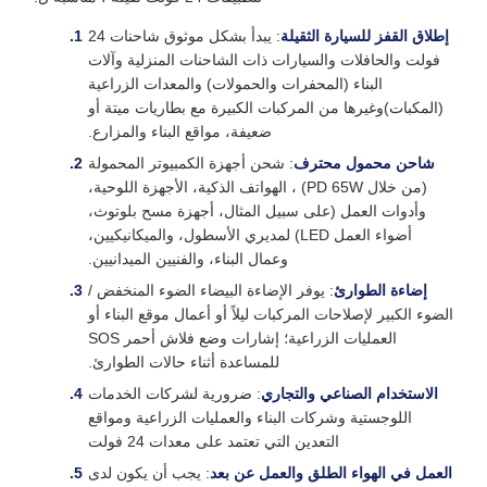
إطلاق القفز للسيارة الثقيلة
: يبدأ بشكل موثوق شاحنات 24
فولت والحافلات والسيارات ذات الشاحنات المنزلية وآلات
البناء (المحفرات والحمولات) والمعدات الزراعية
(المكبات)وغيرها من المركبات الكبيرة مع بطاريات ميتة أو
ضعيفة، مواقع البناء والمزارع.
شاحن محمول محترف
: شحن أجهزة الكمبيوتر المحمولة
(من خلال PD 65W) ، الهواتف الذكية، الأجهزة اللوحية،
وأدوات العمل (على سبيل المثال، أجهزة مسح بلوتوث،
أضواء العمل LED) لمديري الأسطول، والميكانيكيين،
وعمال البناء، والفنيين الميدانيين.
إضاءة الطوارئ
: يوفر الإضاءة البيضاء الضوء المنخفض /
الضوء الكبير لإصلاحات المركبات ليلاً أو أعمال موقع البناء أو
العمليات الزراعية؛ إشارات وضع فلاش أحمر SOS
للمساعدة أثناء حالات الطوارئ.
الاستخدام الصناعي والتجاري
: ضرورية لشركات الخدمات
اللوجستية وشركات البناء والعمليات الزراعية ومواقع
التعدين التي تعتمد على معدات 24 فولت
العمل في الهواء الطلق والعمل عن بعد
: يجب أن يكون لدى