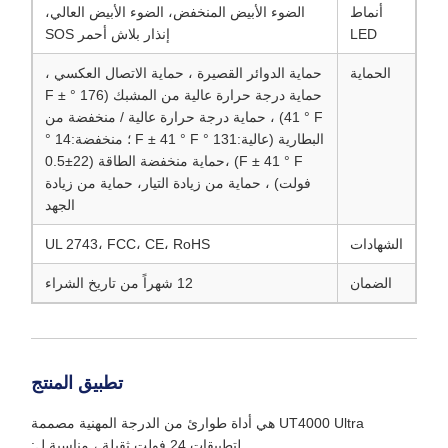
أنماط
الضوء الأبيض المنخفض، الضوء الأبيض العالي،
LED
إنذار بلاش أحمر SOS
الحماية
حماية الدوائر القصيرة ، حماية الاتصال العكسي ،
حماية درجة حرارة عالية من المشبك (176 ° F ±
41 ° F) ، حماية درجة حرارة عالية / منخفضة من
البطارية (عالية:131 ° F ± 41 ° F ؛ منخفضة:14 °
F ± 41 ° F) ،حماية منخفضة الطاقة (22±0.5
فولت) ، حماية من زيادة التيار، حماية من زيادة
الجهد
الشهادات
UL 2743، FCC، CE، RoHS
الضمان
12 شهراً من تاريخ الشراء
تطبيق المنتج
UT4000 Ultra هي أداة طوارئ من الدرجة المهنية مصممة
لتطبيقات 24 فولت ثقيلة ، مناسبة ل: