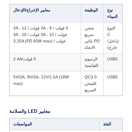
نوع
الوظيفة
معايير الإخراج/الإدخال
الميناء
النوع
شحن
5 فولت / 3A ، 9 فولت / 3A ، 12
C
سريع
فولت / 3A ، 15 فولت / 3A ، 20
(داخل/
PD ثنائي
فولت / 3.25A (PD 65W max)
خارج)
الاتجاه
USB1
الرسوم
5 فولت/2.4A
القياسية
5V/3A، 9V/2A، 12V/1.5A (18W
QC3.0
USB2
الشحن
max)
السريع
معايير LED والسلامة
الفئة
المواصفات