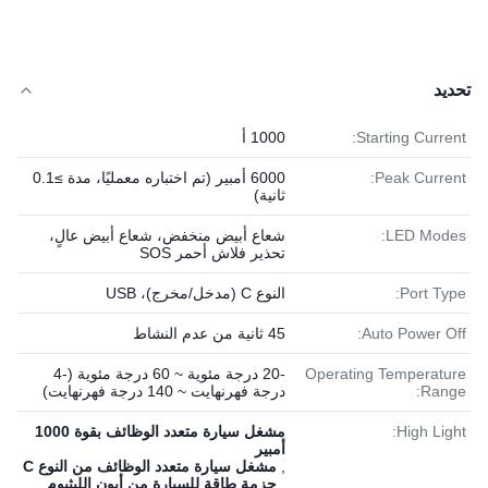
تحديد
Starting Current:
1000 أ
Peak Current:
6000 أمبير (تم اختباره معمليًا، مدة ≥0.1
ثانية)
LED Modes:
شعاع أبيض منخفض، شعاع أبيض عالٍ،
تحذير فلاش أحمر SOS
Port Type:
النوع C (مدخل/مخرج)، USB
Auto Power Off:
45 ثانية من عدم النشاط
Operating Temperature
-20 درجة مئوية ~ 60 درجة مئوية (-4
Range:
درجة فهرنهايت ~ 140 درجة فهرنهايت)
High Light:
مشغل سيارة متعدد الوظائف بقوة 1000
أمبير
,
مشغل سيارة متعدد الوظائف من النوع C
,
حزمة طاقة للسيارة من أيون الليثيوم