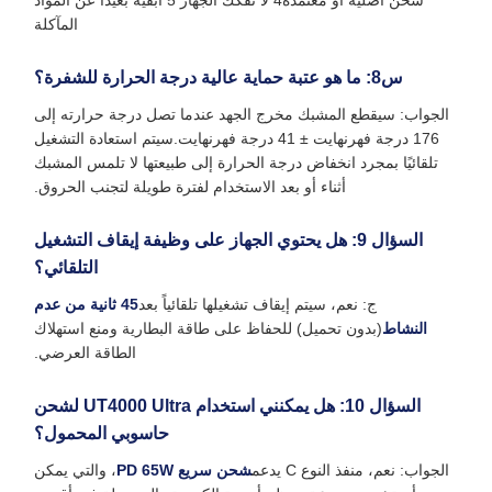
شحن أصلية أو معتمدة4 لا تفكك الجهاز 5 ابقيه بعيدًا عن المواد
المآكلة
س8: ما هو عتبة حماية عالية درجة الحرارة للشفرة؟
الجواب: سيقطع المشبك مخرج الجهد عندما تصل درجة حرارته إلى
176 درجة فهرنهايت ± 41 درجة فهرنهايت.سيتم استعادة التشغيل
تلقائيًا بمجرد انخفاض درجة الحرارة إلى طبيعتها لا تلمس المشبك
أثناء أو بعد الاستخدام لفترة طويلة لتجنب الحروق.
السؤال 9: هل يحتوي الجهاز على وظيفة إيقاف التشغيل
التلقائي؟
ج: نعم، سيتم إيقاف تشغيلها تلقائياً بعد
45 ثانية من عدم
النشاط
(بدون تحميل) للحفاظ على طاقة البطارية ومنع استهلاك
الطاقة العرضي.
السؤال 10: هل يمكنني استخدام UT4000 Ultra لشحن
حاسوبي المحمول؟
الجواب: نعم، منفذ النوع C يدعم
شحن سريع PD 65W
، والتي يمكن