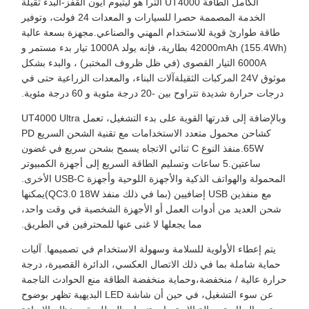
الكامل الطاقة UT4000 ألترا هو ليتيوم أيون القفز-البدء ثقيلة
الخدمة المصممة حصرا للسيارات و المعدات 24 فولت، وتوفير
طاقة طوارئ قوية للاستخدام المهني والصناعي.مجهزة بسعة عالية
42000mAh (155.4Wh) بطارية، فإنه يولد 1000A تيار بدء مستمر و
6000A التيار القصوى (في ظل ظروف المختبر) ، والبدء بشكل
موثوق 24V المركبات الثقيلةآلات البناء، والمعدات الزراعية حتى في
درجات حرارة شديدة تتراوح بين -20 درجة مئوية و 60 درجة مئوية.
وبالإضافة إلى قدرتها القوية على بدء التشغيل، تعمل UT4000 Ultra
كشاحن محمول متعدد الاستخدامات مع تقنية الشحن السريع PD
65W.منفذ النوع C ثنائي الاتجاه يسمح بشحن سريع في غضون
ساعتين.5 ساعات وتسليم الطاقة السريع إلى أجهزة الكمبيوتر
المحمولة والهواتف الذكية والأجهزة اللوحية وأجهزة USB-C الأخرى.
مع منفذين USB إضافيين (بما في ذلك منفذ QC3.0 18W)يمكنها
شحن العديد من أدوات العمل أو الأجهزة الشخصية في وقت واحد،
مما يجعلها لا غنى عنها للمحترفين في الطريق.
يتم إعطاء الأولوية للسلامة وسهولة الاستخدام في تصميمها. آليات
حماية شاملة بما في ذلك الاتصال العكسي، الدائرة القصيرة، درجة
حرارة عالية / منخفضة،وحماية منخفضة الطاقة ‬منع الحوادث الناجمة
عن سوء التشغيل، في حين أن شاشة LED البديهية تظهر بوضوح