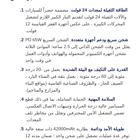
الطاقة الثقيلة لمعدات 24 فولت
: مصممة حصراً للسيارات
والآلات الثقيلة 24 فولت لتقديم التيار الكبير اللازم لتشغيل
المحركات الكبيرة ، على عكس أجهزة القفز القياسية 12
فولت.
شحن سريع ودعم أجهزة متعددة
: الشحن السريع PD 65W
يقلل من وقت الشحن الذاتي إلى 2.5 ساعة؛ الموانئ الثلاثة
تشحن أجهزة الكمبيوتر المحمولة والهواتف وأدوات العمل
في وقت واحد
القدرة على التكيف مع البيئة الشديدة
: يعمل من -20 درجة
مئوية إلى 60 درجة مئوية ، يعمل بثقة في الشتاء البارد ،
الصيف الحار ، والظروف الصناعية القاسية (مواقع البناء
والمزارع والمناجم).
السلامة المهنية
: الحماية الشاملة، بما في ذلك قطع
المسامير عالية درجة الحرارة وتنبيهات الاتصال العكسي،
تضمن التشغيل الآمن للمحترفين وتقلل من مخاطر تلف
المعدات.
طويلة الأمد ودائمة
: بطارية 42000mAh ذات سعة عالية
توفر عدة عمليات تشغيل على شحن واحد ؛ ضمان مدته 12