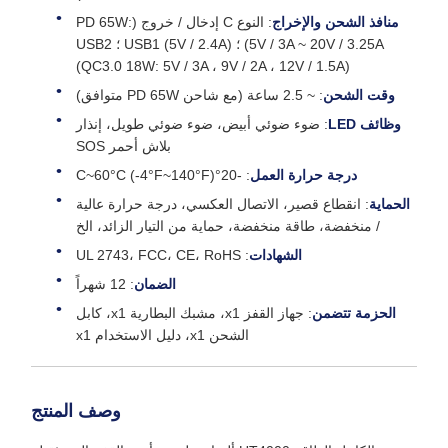
منافذ الشحن والإخراج
: النوع C إدخال / خروج (PD 65W:
5V / 3A ~ 20V / 3.25A) ؛ USB1 (5V / 2.4A) ؛ USB2
(QC3.0 18W: 5V / 3A ، 9V / 2A ، 12V / 1.5A)
وقت الشحن
: ~ 2.5 ساعة (مع شاحن PD 65W متوافق)
وظائف LED
: ضوء ضوئي أبيض، ضوء ضوئي طويل، إنذار
بلاش أحمر SOS
درجة حرارة العمل
: -20°C~60°C (-4°F~140°F)
الحماية
: انقطاع قصير، الاتصال العكسي، درجة حرارة عالية
/ منخفضة، طاقة منخفضة، حماية من التيار الزائد، الخ
الشهادات
: UL 2743، FCC، CE، RoHS
الضمان
: 12 شهراً
الحزمة تتضمن
: جهاز القفز x1، مشبك البطارية x1، كابل
الشحن x1، دليل الاستخدام x1
وصف المنتج