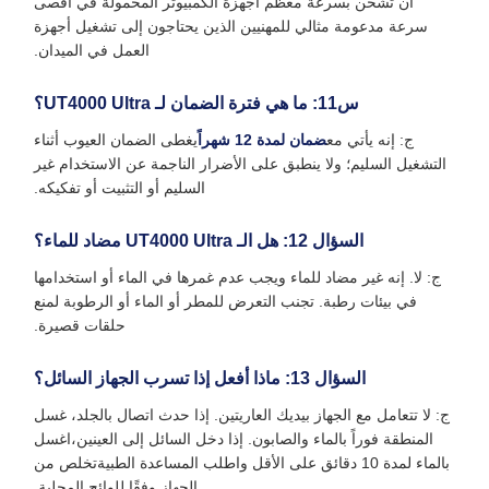
أن تشحن بسرعة معظم أجهزة الكمبيوتر المحمولة في أقصى
سرعة مدعومة مثالي للمهنيين الذين يحتاجون إلى تشغيل أجهزة
العمل في الميدان.
س11: ما هي فترة الضمان لـ UT4000 Ultra؟
ج: إنه يأتي مع
ضمان لمدة 12 شهراً
يغطى الضمان العيوب أثناء
التشغيل السليم؛ ولا ينطبق على الأضرار الناجمة عن الاستخدام غير
السليم أو التثبيت أو تفكيكه.
السؤال 12: هل الـ UT4000 Ultra مضاد للماء؟
ج: لا. إنه غير مضاد للماء ويجب عدم غمرها في الماء أو استخدامها
في بيئات رطبة. تجنب التعرض للمطر أو الماء أو الرطوبة لمنع
حلقات قصيرة.
السؤال 13: ماذا أفعل إذا تسرب الجهاز السائل؟
ج: لا تتعامل مع الجهاز بيديك العاريتين. إذا حدث اتصال بالجلد، غسل
المنطقة فوراً بالماء والصابون. إذا دخل السائل إلى العينين،اغسل
بالماء لمدة 10 دقائق على الأقل واطلب المساعدة الطبيةتخلص من
الجهاز وفقًا للوائح المحلية.