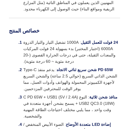
المهنيين الذين يعملون في المناطق النائية (مثل المزارع
الريفية ومواقع البناء) حيث الوصول إلى الكهرباء محدود.
خصائص المنتج
24 فولت للعمل الثقيل
: 1000A تشغيل التيار والتيار الذروة
6000A (اختبار المختبر) بدء بسهولة 24 فولت المركبات
والمعدات الثقيلة، حتى في درجات الحرارة القصوى (-20
درجة مئوية ~ 60 درجة مئوية).
PD 65W شحن سريع ثنائي الاتجاه
: يدعم منفذ Type-C
الشحن الذاتي السريع (حوالي 2.5 ساعة) والشحن السريع
لأجهزة الكمبيوتر المحمولة والهواتف وأدوات العمل، مما
يوفر الوقت للمحترفين المزدحمين.
منافذ شحن ثلاثية
: النوع C PD 65W + USB1 (5V / 2.4A)
+ USB2 QC3.0 (18W) يسمح بشحن أجهزة متعددة في
وقت واحد ، مما يلبي مختلف احتياجات الطاقة المهنية
والشخصية.
إضاءة LED متعددة الأوضاع
: الضوء الأبيض المنخفض /