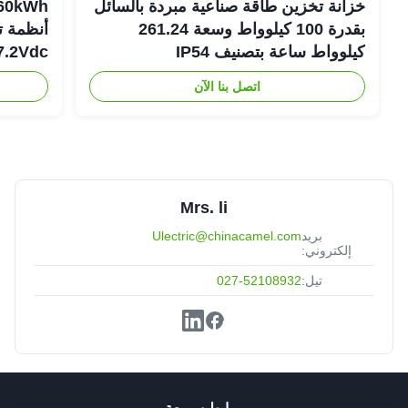
خزانة تخزين طاقة صناعية مبردة بالسائل
بقدرة 100 كيلوواط وسعة 261.24
أنظمة ت
كيلوواط ساعة بتصنيف IP54
307.2Vdc
اتصل بنا الآن
Mrs. li
بريد
Ulectric@chinacamel.com
إلكتروني:
تيل:
027-52108932