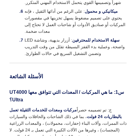
شهراً وتصميمها القوي يتحمل الاستخدام المهني المتكرر.
ميكانيكي و محمول
: على الرغم من أدائها الثقيل ، فإنه
يحتوي على تصميم مضغوط يسهل تخزينها في مقصورات
المركبات أو صناديق الأدوات أو شاحنات العمل لا تحتاج إلى
معدات ضخمة.
سهلة الاستخدام للمحترفين
: أزرار بديهية، وشاشة LED
واضحة، وعملية بدء القفز البسيطة تقلل من وقت التدريب
وتضمن التشغيل السريع في حالات الطوارئ.
الأسئلة الشائعة
س1: ما هي المركبات / المعدات التي تتوافق معها UT4000
Ultra؟
ج: تم تصميمه حصراً
مركبات ومعدات للخدمات الثقيلة تعمل
بالبطاريات 24 فولت
، بما في ذلك الشاحنات والحافلات والسيارات
ذات الممرات، وآلات البناء (حفارات، محمولات) ، والمعدات الزراعية
(المجسات) ، وغيرها من الآلات الكبيرة التي تعمل بـ 24 فولت. لا