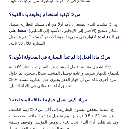
تستخدم في 12 فولت أو غيرها من مركبات الجهد.
س2: كيفية استخدام وظيفة بدء القوة؟
ج: إذا فشلت البدء الطبيعي، تأكد أولاً من أن مشبك البطارية متصل
بشكل صحيح (الأحمر إلى الإيجابي، الأسود إلى السلبي).
اضغط على
زر البدء لمدة 3 ثواني
حتى يضيء الضوء الأخضر "مستعد". قم بتشغيل
السيارة خلال 30 ثانية.
س3: ماذا أفعل إذا لم تبدأ السيارة في المحاولة الأولى؟
ج: لا تشغيل متتالية. فصل المشبك من السيارة، وانتظر 60 ثانية
للسماح للجهاز بتبريد، وإعادة توصيل المشبك بشكل صحيح، ثم حاول
مرة أخرى.تأكد من أن جهاز القفز يحتوي على بطارية بنسبة ≥50٪
لتحقيق أداء بدء مثالي في الأداء الثقيل.
س4: كيف تعمل حماية الطاقة المنخفضة؟
ج: عندما ينخفض مستوى البطارية إلى أقل من 30٪ (يتم الكشف
عنها عند 22 ± 0.5 فولت) ، يتم تشغيل مؤشر الطاقة المنخفضة ،
وقد يتم تقليل أداء البدء. تحت 10٪ ، يومض المؤشر ،وتوقف وظيفة
خروج المشبك عن شحن الجهاز فوراً.