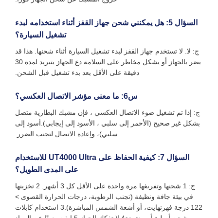
السؤال 5: هل يمكنني شحن جهاز القفز أثناء استخدامه لبدء
تشغيل السيارة؟
ج: لا. لا تستخدم جهاز القفز لبدء تشغيل السيارة أثناء شحنها. هذا قد
يضر بالجهاز أو يشكل مخاطر على السلامة.دع الجهاز يتبريد لمدة 30
دقيقة على الأقل بعد بدء تشغيل قبل الشحن.
س6: ما معنى مؤشر الاتصال العكسي؟
ج: إذا تم تشغيل ضوء الاتصال العكسي ، فإن مشبك البطارية متصل
بشكل غير صحيح (الأحمر إلى سلبي ، الأسود إلى إيجابي).أسود إلى
سلبي)، وإعادة الاتصال لتجنب الضرر.
السؤال 7: كيفية الحفاظ على UT4000 Ultra للاستخدام
على المدى الطويل؟
ج: 1 شحنها وتفريغها مرة واحدة على الأقل كل 3 أشهر. 2 تخزينها
في بيئة جافة ونظيفة (تجنب الرطوبة، درجات الحرارة القصوى >
122 درجة فهرنهايت، أو أشعة الشمس المباشرة).3 استخدام كابلات