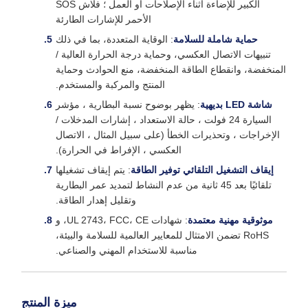
الكبير للإضاءة أثناء الإصلاحات أو العمل ؛ فلاش SOS
الأحمر للإشارات الطارئة
حماية شاملة للسلامة
: الوقاية المتعددة، بما في ذلك
تنبيهات الاتصال العكسي، وحماية درجة الحرارة العالية /
المنخفضة، وانقطاع الطاقة المنخفضة، منع الحوادث وحماية
المنتج والمركبة والمستخدم.
شاشة LED بديهية
: يظهر بوضوح نسبة البطارية ، مؤشر
السيارة 24 فولت ، حالة الاستعداد ، إشارات المدخلات /
الإخراجات ، وتحذيرات الخطأ (على سبيل المثال ، الاتصال
العكسي ، الإفراط في الحرارة).
إيقاف التشغيل التلقائي توفير الطاقة
: يتم إيقاف تشغيلها
تلقائيًا بعد 45 ثانية من عدم النشاط لتمديد عمر البطارية
وتقليل إهدار الطاقة.
موثوقية مهنية معتمدة
: شهادات UL 2743، FCC، CE، و
RoHS تضمن الامتثال للمعايير العالمية للسلامة والبيئة،
مناسبة للاستخدام المهني والصناعي.
ميزة المنتج