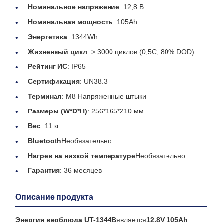
Номинальное напряжение
: 12,8 В
Номинальная мощность
: 105Ah
Энергетика
: 1344Wh
Жизненный цикл
: > 3000 циклов (0,5C, 80% DOD)
Рейтинг ИС
: IP65
Сертификация
: UN38.3
Терминал
: M8 Напряженные штыки
Размеры (W*D*H)
: 256*165*210 мм
Вес
: 11 кг
Bluetooth
Необязательно:
Нагрев на низкой температуре
Необязательно:
Гарантия
: 36 месяцев
Описание продукта
Энергия верблюда UT-1344B
является
12.8V 105Ah