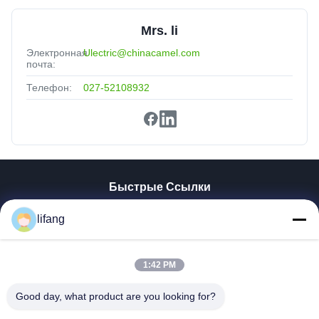
Mrs. li
Электронная
Ulectric@chinacamel.com
почта:
Телефон:
027-52108932
Быстрые Ссылки
Главная Страница
lifang
Продукция
О Компании
Наша Фабрика
1:42 PM
Контроль Качества
Good day, what product are you looking for?
Контактные Данные