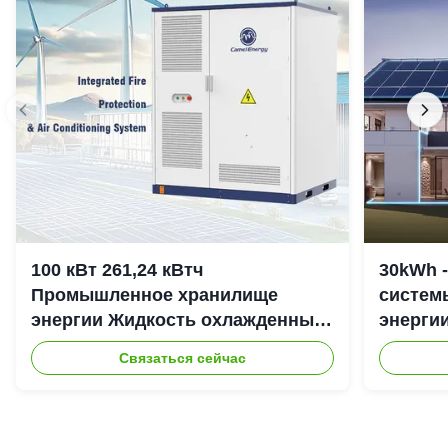
100 кВт 261,24 кВтч
30kWh 
Промышленное хранилище
систем
энергии Жидкость охлажденный
энерги
шкаф для хранения энергии IP54
307.2Vd
Связаться сейчас