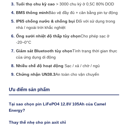
Tuổi thọ chu kỳ cao
️ > 3000 chu kỳ ở 0,5C 80% DOD
BMS thông minh
Bảo vệ đầy đủ + cân bằng pin tự động
IP65 chống nước & chống bụi
️ Đối với sử dụng trong
nhà / ngoài trời khắc nghiệt
Ống sưởi nhiệt độ thấp tùy chọn
Cho phép sạc ở
-20~0°C
Giám sát Bluetooth tùy chọn
Tình trạng thời gian thực
của ứng dụng di động
Nhiều chế độ hoạt động
️ Sạc / xả / chờ / ngủ
Chứng nhận UN38.3
An toàn cho vận chuyển
Ưu điểm sản phẩm
Tại sao chọn pin LiFePO4 12.8V 105Ah của Camel
Energy?
Thay thế nhẹ cho pin axit chì