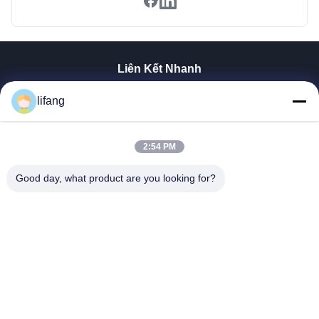
Liên Kết Nhanh
Nhà
lifang
Sản Phẩm
Về Chúng Tôi
Tham Quan Nhà Máy
2:54 PM
Kiểm Soát Chất Lượng
Good day, what product are you looking for?
Liên Hệ Chúng Tôi
Tin Tức
Tất Cả Các Trường Hợp
Blog
Ulectric Technology Co., Ltd.
86-027-52108932
Ulectric@chinacamel.com