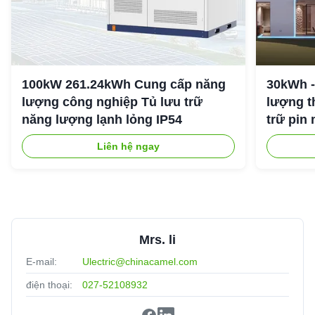
100kW 261.24kWh Cung cấp năng
30kWh -
lượng công nghiệp Tủ lưu trữ
lượng t
năng lượng lạnh lỏng IP54
trữ pin 
Liên hệ ngay
Mrs. li
E-mail:
Ulectric@chinacamel.com
điện thoại:
027-52108932