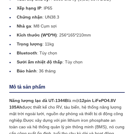
Xếp hạng IP
: IP65
Chứng nhận
: UN38.3
Nhà ga
: M8 Cụm sợi
Kích thước (W*D*H)
: 256*165*210mm
Trọng lượng
: 11kg
Bluetooth
: Tùy chọn
Sưởi ấm nhiệt độ thấp
: Tùy chọn
Bảo hành
: 36 tháng
Mô tả sản phẩm
Năng lượng lạc đà UT-1344B
là một
12pin LiFePO4.8V
105Ah
được thiết kế cho RV, tàu biển, hệ thống năng lượng
mặt trời ngoài lưới, nguồn dự phòng và thiết bị di động công
nghiệp.Được xây dựng với pin lithium iron phosphate an
toàn cao và hệ thống quản lý pin thông minh (BMS), nó cung
cấp công suất ổn định, tuổi thọ chu kỳ dài và hoạt động