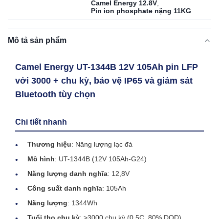
Camel Energy 12.8V
,
Pin ion phosphate nặng 11KG
Mô tả sản phẩm
Camel Energy UT-1344B 12V 105Ah pin LFP
với 3000 + chu kỳ, bảo vệ IP65 và giám sát
Bluetooth tùy chọn
Chi tiết nhanh
Thương hiệu
: Năng lượng lạc đà
Mô hình
: UT-1344B (12V 105Ah-G24)
Năng lượng danh nghĩa
: 12,8V
Công suất danh nghĩa
: 105Ah
Năng lượng
: 1344Wh
Tuổi thọ chu kỳ
: >3000 chu kỳ (0,5C, 80% DOD)