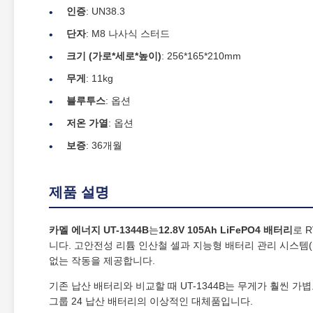
인증
: UN38.3
단자
: M8 나사식 스터드
크기 (가로*세로*높이)
: 256*165*210mm
무게
: 11kg
블루투스
: 옵션
저온 가열
: 옵션
보증
: 36개월
제품 설명
카멜 에너지 UT-1344B
는
12.8V 105Ah LiFePO4 배터리
로 
니다. 고안전성 리튬 인산철 셀과 지능형 배터리 관리 시스템(
없는 작동을 제공합니다.
기존 납산 배터리와 비교할 때 UT-1344B는 무게가 훨씬 
그룹 24 납산 배터리의 이상적인 대체품입니다.