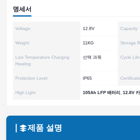
명세서
Voltage:
12.8V
Capacity:
Weight:
11KG
Storage 
Low Temperature Charging
선택 과목
Cycle Life
Heating:
Protection Level:
IP65
Certificati
High Light:
105Ah LFP 배터리
,
12.8V
제품 설명