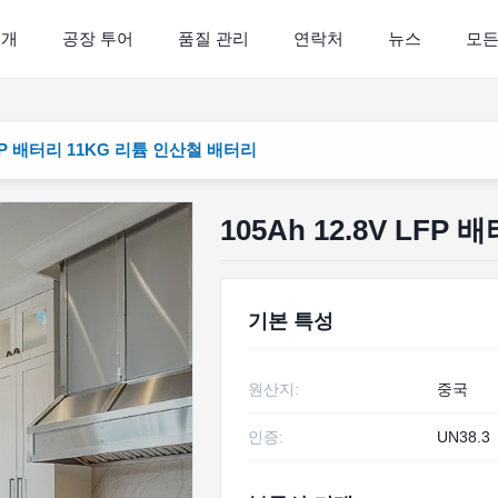
소개
공장 투어
품질 관리
연락처
뉴스
모든
 LFP 배터리 11KG 리튬 인산철 배터리
105Ah 12.8V LF
기본 특성
원산지:
중국
인증:
UN38.3