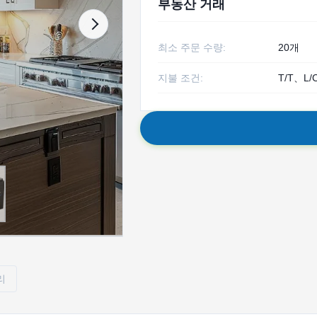
부동산 거래
최소 주문 수량:
20개
지불 조건:
T/T、L/
리