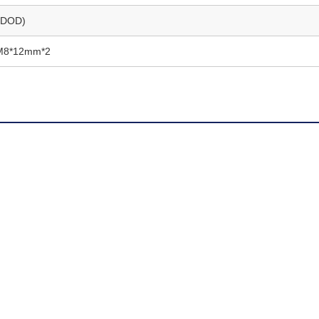
 DOD)
M8*12mm*2