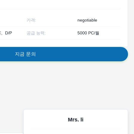
가격:
negotiable
C、D/P
공급 능력:
5000 PC/월
지
금
문
의
Mrs. li