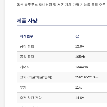
옵션 블루투스 모니터링 및 저온 자체 가열 기능을 통해 추운
제품 사양
매개변수
값
공칭 전압
12.8V
공칭 용량
105Ah
에너지
1344Wh
크기 (가로*세로*높이)
256*165*210mm
무게
11kg
충전 차단 전압
14.6V