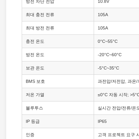
방전 차단 전압
10.8V
최대 충전 전류
105A
최대 방전 전류
105A
충전 온도
0°C~55°C
방전 온도
-20°C~60°C
보관 온도
-5°C~35°C
BMS 보호
과전압/저전압, 과온/
저온 가열
≤0°C 자동 시작; >5
블루투스
실시간 전압/전류/온도
IP 등급
IP65
인증
고객 프로젝트 요구 