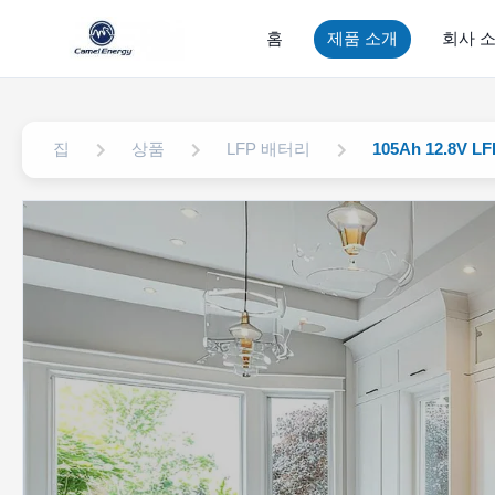
홈
제품 소개
회사 
집
상품
LFP 배터리
105Ah 12.8V