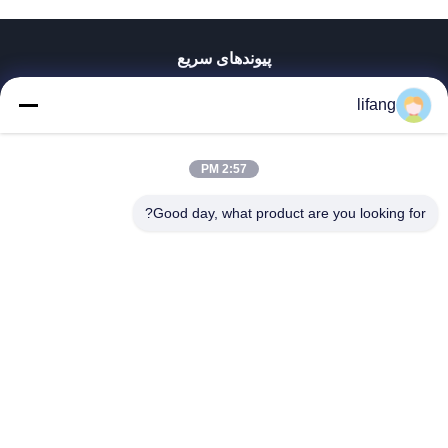
پیوندهای سریع
خانه
lifang
محصولات
دربارهی ما
کارخانه تور
2:57 PM
کنترل کیفیت
Good day, what product are you looking for?
تماس با ما
اخبار
همه موارد
Blog
Ulectric Technology Co., Ltd.
86-027-52108932
Ulectric@chinacamel.com