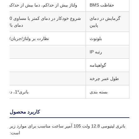
حفاظت BMS
ولتاژ بیش از حد/کم، دما بیش از حد/کم، ات
گرمایش در دمای
شروع خودکار
پایین
دمای بالاتر از 5 درجه سانتی‌گراد (اختیا
بلوتوث
نظارت بر ولتاژ/جریان/دما/SOC در زمان واقعی (اختیاری)
رتبه IP
گواهینامه
طول عمر چرخه
>3000 چرخه (0.5C، 80% DOD)
بسته بندی
باتری*1، دفترچه راهنما*1، M8*12 میلی‌متر*2
کاربرد محصول
باتری لیتیومی 12.8 ولت 105 آمپر ساعت مناسب برای موارد زیر
است: