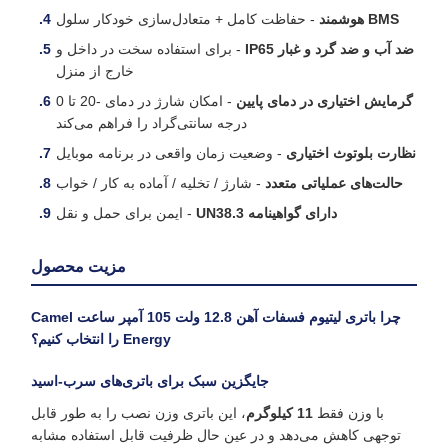
BMS هوشمند
- حفاظت کامل + متعادل‌سازی خودکار سلول
ضد آب و ضد گرد و غبار IP65
- برای استفاده سخت در داخل و
خارج از منزل
گرمایش اختیاری در دمای پایین
- امکان شارژ در دمای -20 تا 0
درجه سانتی‌گراد را فراهم می‌کند
نظارت بلوتوث اختیاری
- وضعیت زمان واقعی در برنامه موبایل
حالت‌های عملیاتی متعدد
- شارژ / تخلیه / آماده به کار / خواب
دارای گواهینامه UN38.3
- ایمن برای حمل و نقل
مزیت محصول
چرا باتری لیتیوم فسفات آهن 12.8 ولت 105 آمپر ساعت Camel
Energy را انتخاب کنیم؟
جایگزین سبک برای باتری‌های سرب-اسید
با وزن فقط
11 کیلوگرم
، این باتری وزن نصب را به طور قابل
توجهی کاهش می‌دهد و در عین حال ظرفیت قابل استفاده مشابه