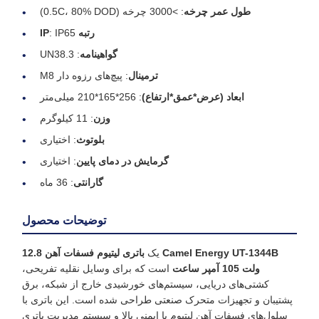
طول عمر چرخه
: >3000 چرخه (0.5C، 80% DOD)
رتبه IP
: IP65
گواهینامه
: UN38.3
ترمینال
: پیچ‌های رزوه دار M8
ابعاد (عرض*عمق*ارتفاع)
: 256*165*210 میلی‌متر
وزن
: 11 کیلوگرم
بلوتوث
: اختیاری
گرمایش در دمای پایین
: اختیاری
گارانتی
: 36 ماه
توضیحات محصول
Camel Energy UT-1344B
یک
باتری لیتیوم فسفات آهن 12.8
ولت 105 آمپر ساعت
است که برای وسایل نقلیه تفریحی،
کشتی‌های دریایی، سیستم‌های خورشیدی خارج از شبکه، برق
پشتیبان و تجهیزات متحرک صنعتی طراحی شده است. این باتری با
سلول‌های فسفات آهن لیتیوم با ایمنی بالا و سیستم مدیریت باتری