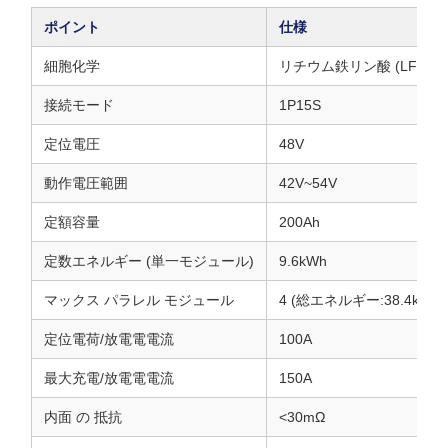
ポイント
仕様
細胞化学
リチウム鉄リン酸 (LFP)
接続モード
1P15S
定位電圧
48V
動作電圧範囲
42V~54V
定額容量
200Ah
定数エネルギー (単一モジュール)
9.6kWh
マックス パラレル モジュール
4 (総エネルギー:38.4kWh)
定位電荷/放電電電流
100A
最大充電/放電電電流
150A
内面 の 抵抗
<30mΩ