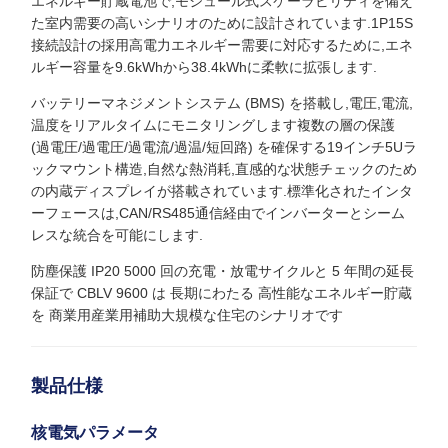
エネルギー貯蔵電池で,モジュール式スケーラビリティを備え
た室内需要の高いシナリオのために設計されています.1P15S
接続設計の採用高電力エネルギー需要に対応するために,エネ
ルギー容量を9.6kWhから38.4kWhに柔軟に拡張します.
バッテリーマネジメントシステム (BMS) を搭載し,電圧,電流,
温度をリアルタイムにモニタリングします複数の層の保護
(過電圧/過電圧/過電流/過温/短回路) を確保する19インチ5Uラ
ックマウント構造,自然な熱消耗,直感的な状態チェックのため
の内蔵ディスプレイが搭載されています.標準化されたインタ
ーフェースは,CAN/RS485通信経由でインバーターとシーム
レスな統合を可能にします.
防塵保護 IP20 5000 回の充電・放電サイクルと 5 年間の延長
保証で CBLV 9600 は 長期にわたる 高性能なエネルギー貯蔵
を 商業用産業用補助大規模な住宅のシナリオです
製品仕様
核電気パラメータ