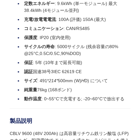
定数エネルギー
: 9.6kWh (単一モジュール) 最大
38.4kWh (4モジュール並列)
充電/放電電電流
: 100A (評価) 150A (最大)
コミュニケーション
: CAN/RS485
保護度
: IP20 (室内使用)
サイクルの寿命
: 5000サイクル (残余容量の80%
@25°C,0.5C/0.5C,90%DOD)
保証
: 5年 (10年まで延長可能)
認証
国連38号3IEC 62619 CE
サイズ
: 491*
214*
500mm (W)
H
D) について
純重量
76kg (168ポンド)
動作温度
: 0~55°Cで充電する; -20~60°Cで放出する
製品説明
CBLV 9600 (48V 200Ah) は高容量リチウム鉄リン酸塩 (LFP)