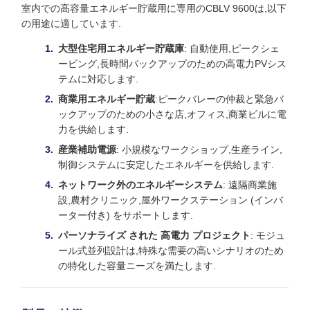
室内での高容量エネルギー貯蔵用に専用のCBLV 9600は,以下
の用途に適しています.
大型住宅用エネルギー貯蔵庫
: 自動使用,ピークシェ
ービング,長時間バックアップのための高電力PVシス
テムに対応します.
商業用エネルギー貯蔵
:ピークバレーの仲裁と緊急バ
ックアップのための小さな店,オフィス,商業ビルに電
力を供給します.
産業補助電源
: 小規模なワークショップ,生産ライン,
制御システムに安定したエネルギーを供給します.
ネットワーク外のエネルギーシステム
: 遠隔商業施
設,農村クリニック,屋外ワークステーション (インバ
ーター付き) をサポートします.
パーソナライズ された 高電力 プロジェクト
: モジュ
ール式並列設計は,特殊な需要の高いシナリオのため
の特化した容量ニーズを満たします.