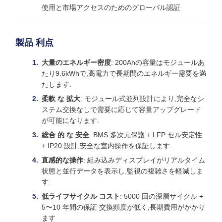
使用と市場アクセスのためのグローバル認証
製品 利点
大量のエネルギー密度
: 200Ahの容量はモジュールあ
たり9.6kWhで,高電力で長期間のエネルギー需要を満
たします.
柔軟 な 拡大
: モジュール式並列設計により,完全なシ
ステム交換なしで需要に応じて容量アップグレード
が可能になります.
総合 的 な 安全
: BMS 多次元保護 + LFP セル安定性
+ IP20 設計,安全な室内操作を保証します.
直感的な操作
: 組み込みディスプレイがリアルタイム
状態と並行データを表示し,監視の複雑さを軽減しま
す.
低ライフサイクル コスト
: 5000 回の深層サイクル +
5〜10 年間の保証 交換頻度が低く,長期費用がかかり
ます