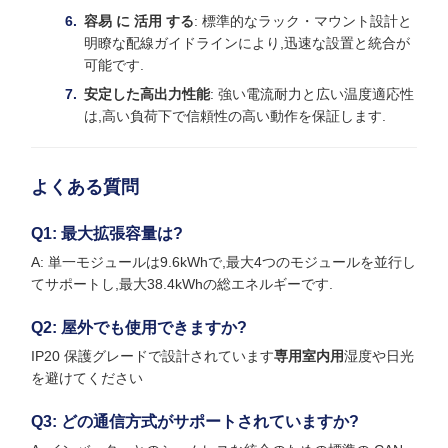
容易 に 活用 する
: 標準的なラック・マウント設計と
明瞭な配線ガイドラインにより,迅速な設置と統合が
可能です.
安定した高出力性能
: 強い電流耐力と広い温度適応性
は,高い負荷下で信頼性の高い動作を保証します.
よくある質問
Q1: 最大拡張容量は?
A: 単一モジュールは9.6kWhで,最大4つのモジュールを並行し
てサポートし,最大38.4kWhの総エネルギーです.
Q2: 屋外でも使用できますか?
IP20 保護グレードで設計されています
専用室内用
湿度や日光
を避けてください
Q3: どの通信方式がサポートされていますか?