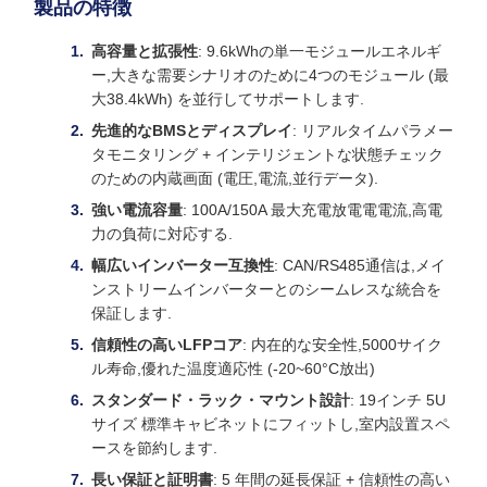
製品の特徴
高容量と拡張性
: 9.6kWhの単一モジュールエネルギ
ー,大きな需要シナリオのために4つのモジュール (最
大38.4kWh) を並行してサポートします.
先進的なBMSとディスプレイ
: リアルタイムパラメー
タモニタリング + インテリジェントな状態チェック
のための内蔵画面 (電圧,電流,並行データ).
強い電流容量
: 100A/150A 最大充電放電電電流,高電
力の負荷に対応する.
幅広いインバーター互換性
: CAN/RS485通信は,メイ
ンストリームインバーターとのシームレスな統合を
保証します.
信頼性の高いLFPコア
: 内在的な安全性,5000サイク
ル寿命,優れた温度適応性 (-20~60°C放出)
スタンダード・ラック・マウント設計
: 19インチ 5U
サイズ 標準キャビネットにフィットし,室内設置スペ
ースを節約します.
長い保証と証明書
: 5 年間の延長保証 + 信頼性の高い