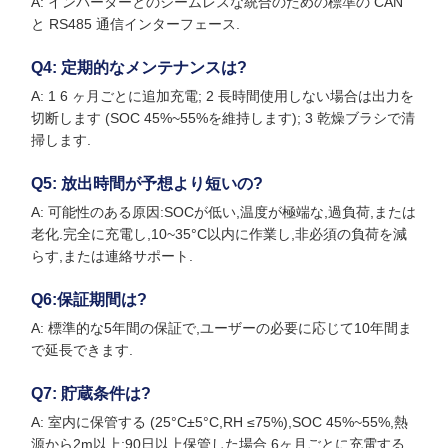
A: インバーターとのシームレスな統合のための標準の CAN
と RS485 通信インターフェース.
Q4: 定期的なメンテナンスは?
A: 1 6 ヶ月ごとに追加充電; 2 長時間使用しない場合は出力を
切断します (SOC 45%~55%を維持します); 3 乾燥ブラシで清
掃します.
Q5: 放出時間が予想より短いの?
A: 可能性のある原因:SOCが低い,温度が極端な,過負荷,または
老化.完全に充電し,10~35°C以内に作業し,非必須の負荷を減
らす,または連絡サポート.
Q6:保証期間は?
A: 標準的な5年間の保証で,ユーザーの必要に応じて10年間ま
で延長できます.
Q7: 貯蔵条件は?
A: 室内に保管する (25°C±5°C,RH ≤75%),SOC 45%~55%,熱
源から2m以上;90日以上保管した場合,6ヶ月ごとに充電する.