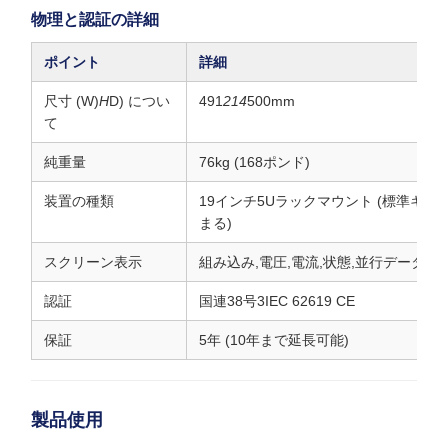
物理と認証の詳細
ポイント
詳細
尺寸 (W)
H
D) につい
491
214
500mm
て
純重量
76kg (168ポンド)
装置の種類
19インチ5Uラックマウント (標準キ
まる)
スクリーン表示
組み込み,電圧,電流,状態,並行データを
認証
国連38号3IEC 62619 CE
保証
5年 (10年まで延長可能)
製品使用