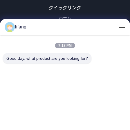
クイックリンク
ホーム
製品
lifang
企業情報
会社案内
7:17 PM
品質管理
お問い合わせ
Good day, what product are you looking for?
ニュース
すべての場合
Blog
Ulectric Technology Co., Ltd.
86-027-52108932
Ulectric@chinacamel.com
私たちをフォローしてください