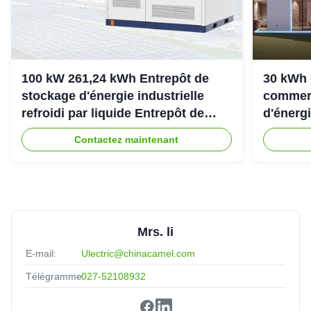
100 kW 261,24 kWh Entrepôt de
30 kWh 
stockage d'énergie industrielle
commerc
refroidi par liquide Entrepôt de
d'énergi
stockage d'énergie refroidi par
307.2Vd
Contactez maintenant
liquide IP54
Mrs. li
E-mail:
Ulectric@chinacamel.com
Télégramme:
027-52108932