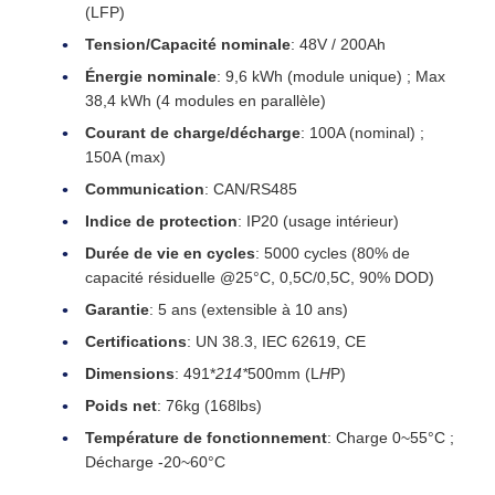
(LFP)
Tension/Capacité nominale
: 48V / 200Ah
Énergie nominale
: 9,6 kWh (module unique) ; Max
38,4 kWh (4 modules en parallèle)
Courant de charge/décharge
: 100A (nominal) ;
150A (max)
Communication
: CAN/RS485
Indice de protection
: IP20 (usage intérieur)
Durée de vie en cycles
: 5000 cycles (80% de
capacité résiduelle @25°C, 0,5C/0,5C, 90% DOD)
Garantie
: 5 ans (extensible à 10 ans)
Certifications
: UN 38.3, IEC 62619, CE
Dimensions
: 491*
214*
500mm (L
H
P)
Poids net
: 76kg (168lbs)
Température de fonctionnement
: Charge 0~55°C ;
Décharge -20~60°C