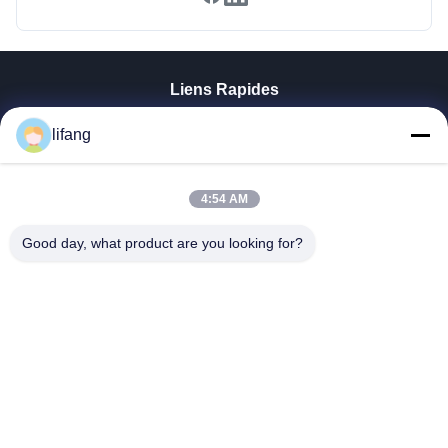
Liens Rapides
Aperçu
lifang
Produits
A Propos De Nous
Visite D'usine
4:54 AM
Contrôle De La Qualité
Good day, what product are you looking for?
Contact
Nouvelles
Tous Les Cas
Blog
Ulectric Technology Co., Ltd.
86-027-52108932
Ulectric@chinacamel.com