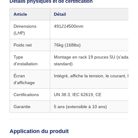
Détails physiques et de certification
Article
Détail
Dimensions
491
214
500mm
(L
H
P)
Poids net
76kg (168lbs)
Type
Montage en rack 19 pouces 5U (s'adapte a
d'installation
standard)
Écran
Intégré, affiche la tension, le courant, l'éta
d'affichage
Certifications
UN 38.3, IEC 62619, CE
Garantie
5 ans (extensible à 10 ans)
Application du produit