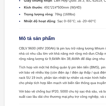
Giấy chứng nhận
: Liên Hợp Quốc 38.3, IEC 62619, 
Kích thước
: 491*
214*
500mm (W)
H
D)
Trọng lượng ròng
: 76kg (168lbs)
Nhiệt độ hoạt động
: Sạc 0~55°C; xả -20~60°C
Mô tả sản phẩm
CBLV 9600 (48V 200Ah) là pin lưu trữ năng lượng lithium 
nhà có nhu cầu lớn với khả năng mở rộng mô-đun.Chấp nh
rộng năng lượng từ 9,6kWh lên 38,4kWh để đáp ứng nhu 
Tích hợp với một hệ thống quản lý pin tiên tiến (BMS), pin
với bảo vệ nhiều lớp (còn điện áp / điện áp thấp / quá đi
rack 5U 19 inch, phân tán nhiệt tự nhiên và màn hình hiển 
cho phép tích hợp liền mạch với biến tần thông qua truy
Với bảo vệ chống bụi IP20, 5000 chu kỳ sạc-thả sâu, và 
suất cao lâu dài cho thương mại,phụ trợ công nghiệp, và 