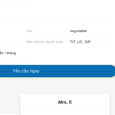
Giá:
negotiable
Điều khoản thanh toán:
T/T, L/C, D/P
ếc / tháng
Y
ê
u
c
ầ
u
n
g
a
y
Mrs. li