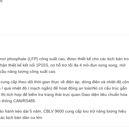
CE
iron phosphate (LFP) công suất cao, được thiết kế cho các kịch bản tr
ận thiết kế kết nối 1P15S, nó hỗ trợ tối đa 4 mô-đun song song, mở
cầu năng lượng công suất cao.
 cung cấp theo dõi thời gian thực về điện áp, dòng điện và nhiệt độ,cộ
ện / quá nhiệt độ / mạch ngắn) để hoạt động an toànNó có cấu trúc gắn
thị tích hợp để kiểm tra trạng thái trực quan.Giao diện tiêu chuẩn hóa
ền thông CAN/RS485.
bảo hành kéo dài 5 năm, CBLV 9600 cung cấp lưu trữ năng lượng hiệu
các kịch bản dân cư lớn.