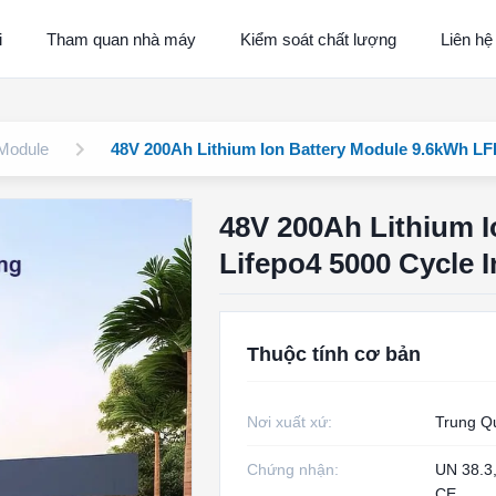
i
Tham quan nhà máy
Kiểm soát chất lượng
Liên hệ
 Module
48V 200Ah Lithium Ion Battery Module 9.6kWh LFP
48V 200Ah Lithium 
Lifepo4 5000 Cycle 
Thuộc tính cơ bản
Nơi xuất xứ:
Trung Q
Chứng nhận:
UN 38.3
CE