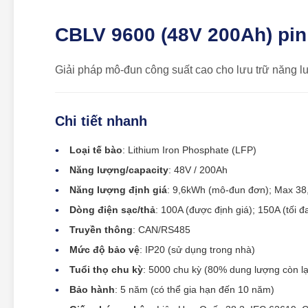
CBLV 9600 (48V 200Ah) pin
Giải pháp mô-đun công suất cao cho lưu trữ năng l
Chi tiết nhanh
Loại tế bào
: Lithium Iron Phosphate (LFP)
Năng lượng/capacity
: 48V / 200Ah
Năng lượng định giá
: 9,6kWh (mô-đun đơn); Max 38
Dòng điện sạc/thả
: 100A (được định giá); 150A (tối đ
Truyền thông
: CAN/RS485
Mức độ bảo vệ
: IP20 (sử dụng trong nhà)
Tuổi thọ chu kỳ
: 5000 chu kỳ (80% dung lượng còn 
Bảo hành
: 5 năm (có thể gia hạn đến 10 năm)