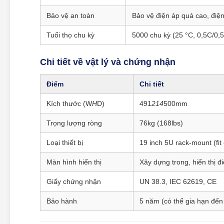
Bảo vệ an toàn
Bảo vệ điện áp quá cao, điệ
Tuổi thọ chu kỳ
5000 chu kỳ (25 °C, 0,5C/0
Chi tiết về vật lý và chứng nhận
Điểm
Chi tiết
Kích thước (W
H
D)
491
214
500mm
Trọng lượng ròng
76kg (168lbs)
Loại thiết bị
19 inch 5U rack-mount (fit
Màn hình hiển thị
Xây dựng trong, hiển thị đi
Giấy chứng nhận
UN 38.3, IEC 62619, CE
Bảo hành
5 năm (có thể gia hạn đế