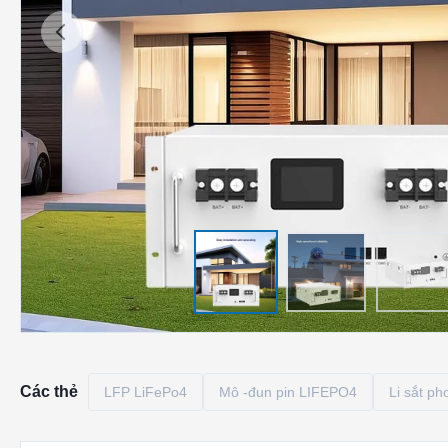
Các thẻ
LFP LiFePo4
Mô -đun pin LIFEPO4
Li sắt p