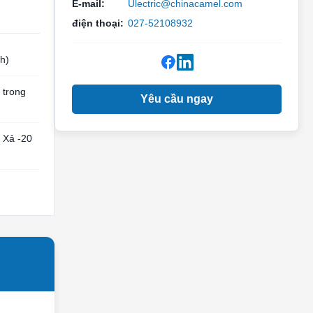
E-mail:
Ulectric@chinacamel.com
điện thoại:
027-52108932
h)
 trong
Yêu cầu ngay
 Xả -20