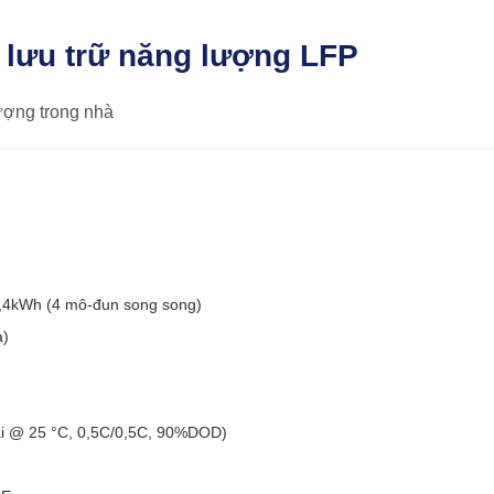
 lưu trữ năng lượng LFP
ượng trong nhà
,4kWh (4 mô-đun song song)
a)
lại @ 25 °C, 0,5C/0,5C, 90%DOD)