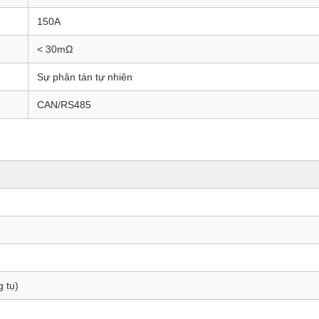
150A
< 30mΩ
Sự phân tán tự nhiên
CAN/RS485
 tụ)