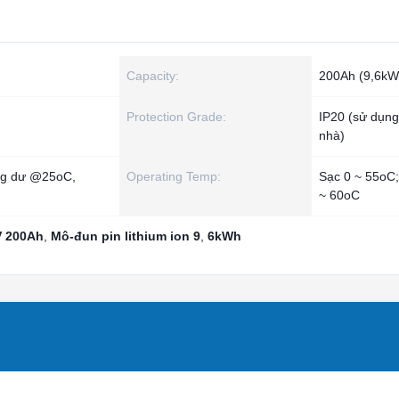
Capacity:
200Ah (9,6kW
Protection Grade:
IP20 (sử dụng
nhà)
ng dư @25oC,
Operating Temp:
Sạc 0 ~ 55oC;
~ 60oC
V 200Ah
,
Mô-đun pin lithium ion 9
,
6kWh