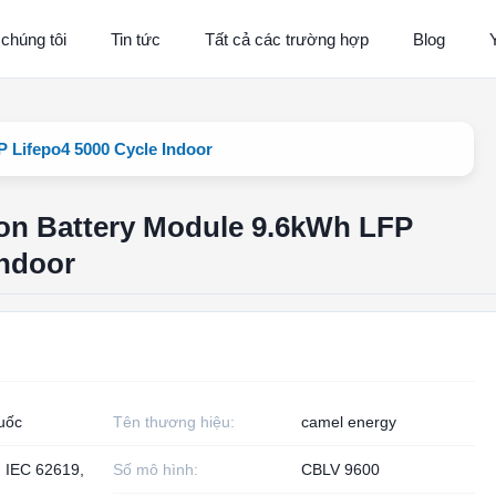
 chúng tôi
Tin tức
Tất cả các trường hợp
Blog
 Lifepo4 5000 Cycle Indoor
Ion Battery Module 9.6kWh LFP
Indoor
uốc
Tên thương hiệu:
camel energy
, IEC 62619,
Số mô hình:
CBLV 9600