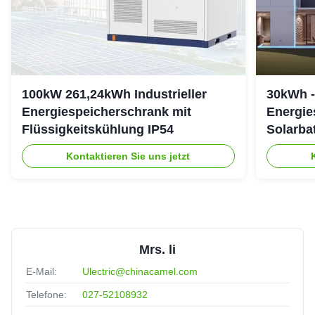
100kW 261,24kWh Industrieller
30kWh -
Energiespeicherschrank mit
Energie
Flüssigkeitskühlung IP54
Solarba
307,2 V
Kontaktieren Sie uns jetzt
Mrs. li
E-Mail:
Ulectric@chinacamel.com
Telefone:
027-52108932