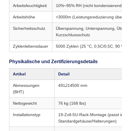
Arbeitsfeuchtigkeit
10%~95% RH (nicht kondensierend)
Arbeitshöhe
<3000m (Leistungsreduzierung über 20
Sicherheitsschutz
Überspannung, Unterspannung, Überstr
Kurzschlussschutz
Zyklenlebensdauer
5000 Zyklen (25 °C, 0,5C/0,5C, 90 % DO
Physikalische und Zertifizierungsdetails
Artikel
Detail
Abmessungen
491
214
500 mm
(B
H
T)
Nettogewicht
76 kg (168 lbs)
Installationstyp
19-Zoll-5U-Rack-Montage (passt in
Standardgehäuse/Halterungen)