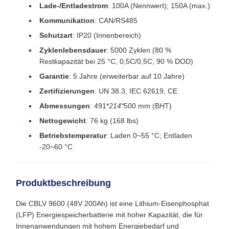
Lade-/Entladestrom
: 100A (Nennwert); 150A (max.)
Kommunikation
: CAN/RS485
Schutzart
: IP20 (Innenbereich)
Zyklenlebensdauer
: 5000 Zyklen (80 %
Restkapazität bei 25 °C, 0,5C/0,5C, 90 % DOD)
Garantie
: 5 Jahre (erweiterbar auf 10 Jahre)
Zertifizierungen
: UN 38.3, IEC 62619, CE
Abmessungen
: 491*
214*
500 mm (B
H
T)
Nettogewicht
: 76 kg (168 lbs)
Betriebstemperatur
: Laden 0~55 °C; Entladen
-20~60 °C
Produktbeschreibung
Die CBLV 9600 (48V 200Ah) ist eine Lithium-Eisenphosphat
(LFP) Energiespeicherbatterie mit hoher Kapazität, die für
Innenanwendungen mit hohem Energiebedarf und