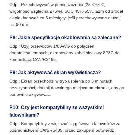
Odp.: Przechowywać w pomieszczeniu (25℃±5℃,
wilgotność względna ≤75%), SOC 45%-55%, ≥2m od źródeł
ciepła; ładować co 6 miesięcy, jeśli przechowywane dłużej
niż 90 dni.
P8: Jakie specyfikacje okablowania są zalecane?
Odp.: Użyj przewodów 1/0 AWG do połączeń
dodatnich/ujemnych; ekranowany kabel sieciowy 8P8C do
komunikacji CAN/RS485.
P9: Jak aktywować ekran wyświetlacza?
Odp.: Ekran przechodzi w tryb uśpienia po 3 minutach
bezczynności; dotknij dowolnego miejsca na ekranie, aby go
ponownie aktywować.
P10: Czy jest kompatybilny ze wszystkimi
falownikami?
Odp.: Kompatybilny z większością głównych falowników za
pośrednictwem CAN/RS485; przed zakupem potwierdź