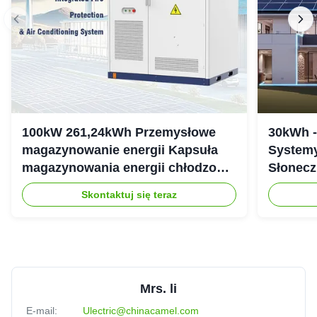
100kW 261,24kWh Przemysłowe
30kWh 
magazynowanie energii Kapsuła
Systemy
magazynowania energii chłodzonej
Słonecz
cieczą IP54
307.2Vd
Skontaktuj się teraz
Mrs. li
E-mail:
Ulectric@chinacamel.com