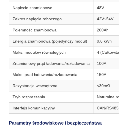
Napięcie znamionowe
48V
Zakres napięcia roboczego
42V~54V
Pojemność znamionowa
200Ah
Energia znamionowa (pojedynczy moduł)
9,6 kWh
Maks. modułów równoległych
4 (Całkowita ene
Znamionowy prąd ładowania/rozładowania
100A
Maks. prąd ładowania/rozładowania
150A
Rezystancja wewnętrzna
<30mΩ
Tryb rozpraszania
Naturalne rozpra
Interfejs komunikacyjny
CAN/RS485
Parametry środowiskowe i bezpieczeństwa