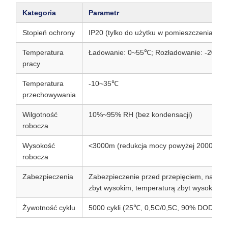
Kategoria
Parametr
Stopień ochrony
IP20 (tylko do użytku w pomieszczeniach)
Temperatura
Ładowanie: 0~55℃; Rozładowanie: -20~6
pracy
Temperatura
-10~35℃
przechowywania
Wilgotność
10%~95% RH (bez kondensacji)
robocza
Wysokość
<3000m (redukcja mocy powyżej 2000m)
robocza
Zabezpieczenia
Zabezpieczenie przed przepięciem, napięc
zbyt wysokim, temperaturą zbyt wysoką, z
Żywotność cyklu
5000 cykli (25℃, 0,5C/0,5C, 90% DOD, 80%