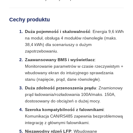
Cechy produktu
Duża pojemność i skalowalność
: Energia 9,6 kWh
na moduł, obsługa 4 modułów równolegle (maks.
38,4 kWh) dla scenariuszy o dużym
zapotrzebowaniu.
Zaawansowany BMS i wyświetlacz
:
Monitorowanie parametrów w czasie rzeczywistym +
wbudowany ekran do intuicyjnego sprawdzania
stanu (napięcie, prąd, dane równoległe).
Duża zdolność przenoszenia prądu
: Znamionowy
prąd ładowania/rozładowania 100A/maks. 150A,
dostosowany do obciążeń o dużej mocy.
Szeroka kompatybilność z falownikami
:
Komunikacja CAN/RS485 zapewnia bezproblemową
integrację z głównymi falownikami.
Niezawodny rdzeń LFP
: Wbudowane