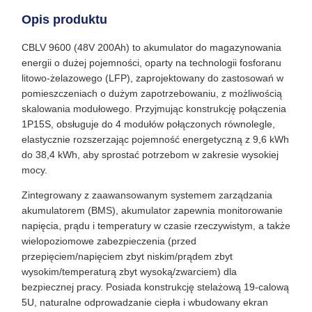
Opis produktu
CBLV 9600 (48V 200Ah) to akumulator do magazynowania
energii o dużej pojemności, oparty na technologii fosforanu
litowo-żelazowego (LFP), zaprojektowany do zastosowań w
pomieszczeniach o dużym zapotrzebowaniu, z możliwością
skalowania modułowego. Przyjmując konstrukcję połączenia
1P15S, obsługuje do 4 modułów połączonych równolegle,
elastycznie rozszerzając pojemność energetyczną z 9,6 kWh
do 38,4 kWh, aby sprostać potrzebom w zakresie wysokiej
mocy.
Zintegrowany z zaawansowanym systemem zarządzania
akumulatorem (BMS), akumulator zapewnia monitorowanie
napięcia, prądu i temperatury w czasie rzeczywistym, a także
wielopoziomowe zabezpieczenia (przed
przepięciem/napięciem zbyt niskim/prądem zbyt
wysokim/temperaturą zbyt wysoką/zwarciem) dla
bezpiecznej pracy. Posiada konstrukcję stelażową 19-calową
5U, naturalne odprowadzanie ciepła i wbudowany ekran