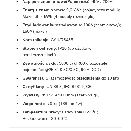
Napięcie znamionowe/Pojemność
: 48V / 200Ah
Energia znamionowa
: 9,6 kWh (pojedynczy moduł);
Maks. 38,4 kWh (4 moduły równolegle)
Prąd ładowania/rozładowania
: 100A (znamionowy);
150A (maks.)
Komunikacja
: CAN/RS485
Stopień ochrony
: IP20 (do użytku w
pomieszczeniach)
Żywotność cyklu
: 5000 cykli (80% pozostałej
pojemności @25℃, 0,5C/0,5C, 90% DOD)
Gwarancja
: 5 lat (możliwość przedłużenia do 10 lat)
Certyfikaty
: UN 38.3, IEC 62619, CE
Wymiary
: 491*
214*
500 mm (szer.
wys.
gł.)
Waga netto
: 76 kg (168 funtów)
Temperatura pracy
: Ładowanie 0~55℃;
Rozładowanie -20~60℃