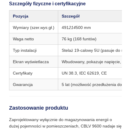
Szczegóły fizyczne i certyfikacyjne
Pozycja
Szczegół
Wymiary (szer.
wys.
gł.)
491
214
500 mm
Waga netto
76 kg (168 funtów)
Typ instalacji
Stelaż 19-calowy 5U (pasuje do sta
Ekran wyświetlacza
Wbudowany, pokazuje napięcie, prąd,
Certyfikaty
UN 38.3, IEC 62619, CE
Gwarancja
5 lat (możliwość przedłużenia do 10 l
Zastosowanie produktu
Zaprojektowany wyłącznie do magazynowania energii o
dużej pojemności w pomieszczeniach, CBLV 9600 nadaje się