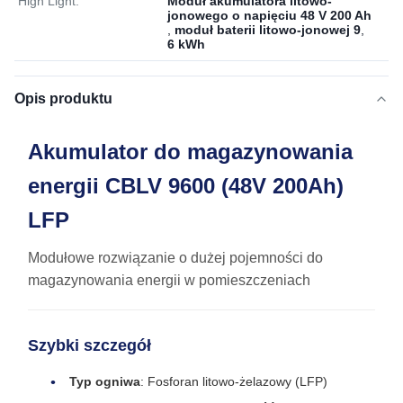
High Light:
Moduł akumulatora litowo-
jonowego o napięciu 48 V 200 Ah
,
moduł baterii litowo-jonowej 9
,
6 kWh
Opis produktu
Akumulator do magazynowania
energii CBLV 9600 (48V 200Ah)
LFP
Modułowe rozwiązanie o dużej pojemności do
magazynowania energii w pomieszczeniach
Szybki szczegół
Typ ogniwa
: Fosforan litowo-żelazowy (LFP)