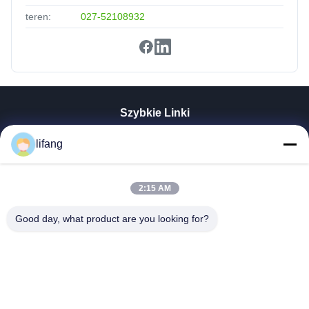
teren:
027-52108932
Szybkie Linki
Dom
lifang
Produkty
O Nas
Wycieczka Po Fabryce
2:15 AM
Kontrola Jakości
Good day, what product are you looking for?
Skontaktuj Się Z Nami
Aktualności
Wszystkie Przypadki
Blog