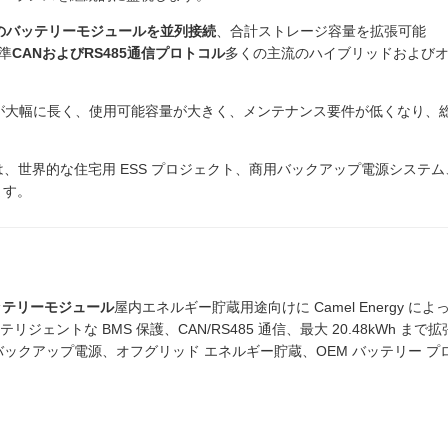
つのバッテリーモジュールを並列接続
、合計ストレージ容量を拡張可能
準
CANおよびRS485通信プロトコル
多くの主流のハイブリッドおよび
ル寿命が大幅に長く、使用可能容量が大きく、メンテナンス要件が低くなり、
、世界的な住宅用 ESS プロジェクト、商用バックアップ電源システム
ます。
O4 バッテリーモジュール
屋内エネルギー貯蔵用途向けに Camel Energy によ
トな BMS 保護、CAN/RS485 通信、最大 20.48kWh まで拡
ックアップ電源、オフグリッド エネルギー貯蔵、OEM バッテリー プ