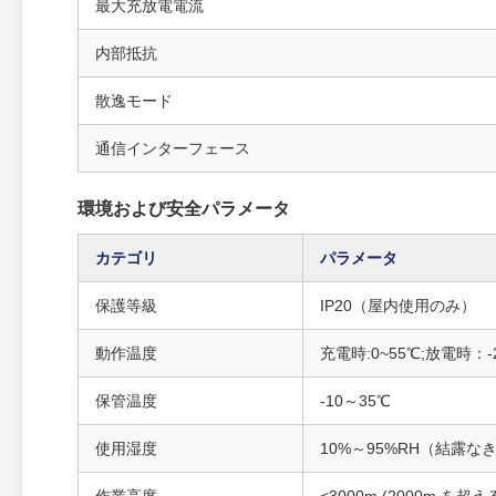
最大充放電電流
内部抵抗
散逸モード
通信インターフェース
環境および安全パラメータ
カテゴリ
パラメータ
保護等級
IP20（屋内使用のみ）
動作温度
充電時:0~55℃;放電時：-
保管温度
-10～35℃
使用湿度
10%～95%RH（結露な