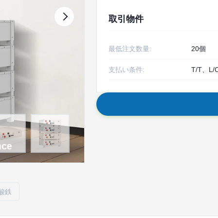
取引物件
最低注文数量:
20個
支払い条件:
T/T、L/
酸鉄