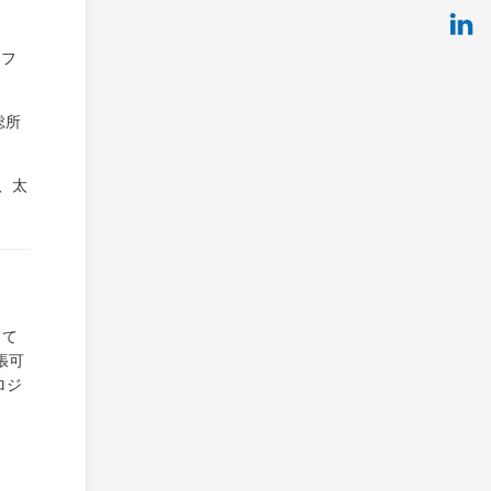
オフ
総所
、太
って
張可
ロジ