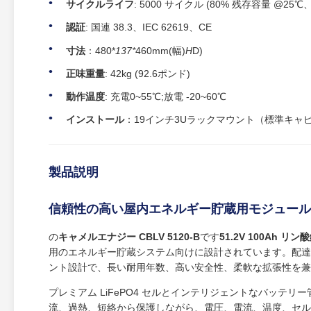
サイクルライフ
: 5000 サイクル (80% 残存容量 @25℃、0
認証
: 国連 38.3、IEC 62619、CE
寸法
：480*
137*
460mm(幅)
H
D)
正味重量
: 42kg (92.6ポンド)
動作温度
: 充電0~55℃;放電 -20~60℃
インストール
：19インチ3Uラックマウント（標準キャ
製品説明
信頼性の高い屋内エネルギー貯蔵用モジュール式 5.
の
キャメルエナジー CBLV 5120-B
です
51.2V 100Ah リ
用のエネルギー貯蔵システム向けに設計されています。配達
ント設計で、長い耐用年数、高い安全性、柔軟な拡張性を兼
プレミアム LiFePO4 セルとインテリジェントなバッテリー管理
流、過熱、短絡から保護しながら、電圧、電流、温度、セル