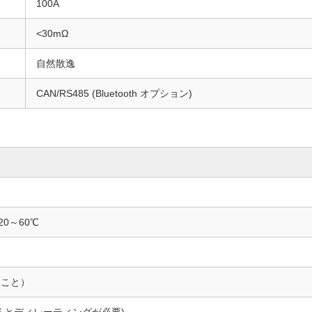
100A
<30mΩ
自然散逸
CAN/RS485 (Bluetooth オプション)
20～60℃
きこと）