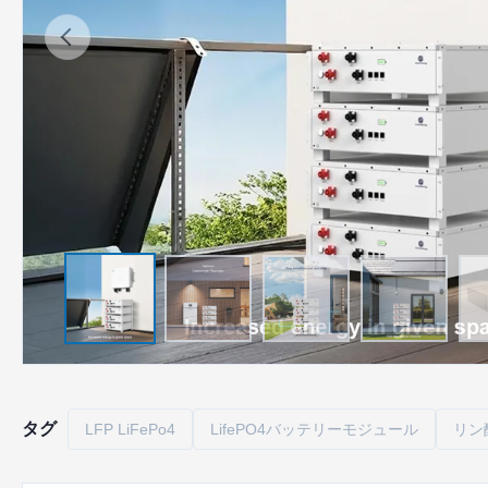
タグ
LFP LiFePo4
LifePO4バッテリーモジュール
リン