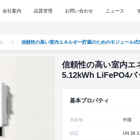
会社案内
品質管理
お問い合わせ
ニュース
ル
信頼性の高い室内エネルギー貯蔵のためのモジュール式5.12
信頼性の高い室内エ
5.12kWh LiFe
基本プロパティ
原産地:
中国
認定:
UN 38.3