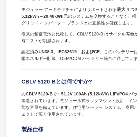
モジュラー アーキテクチャによりサポートされる
最大 4 
5.12kWh～20.48kWh
元のシステムを交換することなく。標
グリッド インバーター ブランドとの互換性を確保します。
従来の鉛蓄電池と比較して、CBLV 5120-B はサイク
有コストが削減されます。
認定済み
UN38.3、IEC62619、およびCE
、このバッテリーは
陽エネルギー貯蔵、OEM/ODM バッテリー統合に適してい
CBLV 5120-Bとは何ですか?
の
CBLV 5120-B
です
51.2V 100Ah (5.12kWh) LiFeP
製造されています。モジュール式ラックマウント設計、インテリジェン
能な容量を備えています。住宅用ソーラー システム、商用バ
ェクトで広く使用されています。
製品仕様