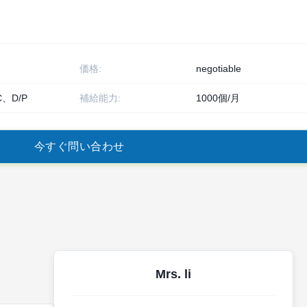
価格:
negotiable
C、D/P
補給能力:
1000個/月
今
す
ぐ
問
い
合
わ
せ
Mrs. li